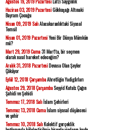
Ağustos 19, 2019 Pazartesi
Lafzi Saygınlık
Haziran 03, 2019 Pazartesi
Gökkuşağı Altınaki
Bayram Çocuğu
Nisan 09, 2019 Salı
Alacakaranlıktaki Siyasal
Temsil
Nisan 01, 2019 Pazartesi
Yeni Bir Dünya Mümkün
mü?
Mart 29, 2019 Cuma
31 Mart'ta, bir seçmen
olarak nasıl hareket edeceğim?
Aralık 31, 2018 Pazartesi
Devasa Olan Şeyler
Çöküyor
Eylül 12, 2018 Çarşamba
Ahretliğin Yadigârları
Ağustos 29, 2018 Çarşamba
Seyyid Kutub; Çağın
Şahidi ve Şehidi
Temmuz 17, 2018 Salı
İslam Şehirleri
Temmuz 13, 2018 Cuma
İslam siyasal düşüncesi
ve şehir
Temmuz 10, 2018 Salı
Kolektif gerçeklik
bağlamında köleleştirilmiş bireyde vicdanın kaybı