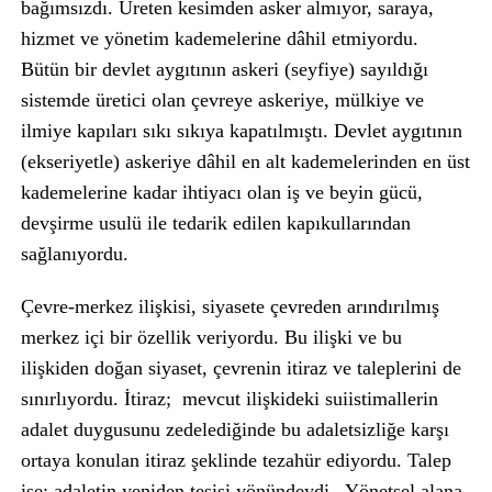
bağımsızdı. Üreten kesimden asker almıyor, saraya,
hizmet ve yönetim kademelerine dâhil etmiyordu.
Bütün bir devlet aygıtının askeri (seyfiye) sayıldığı
sistemde üretici olan çevreye askeriye, mülkiye ve
ilmiye kapıları sıkı sıkıya kapatılmıştı. Devlet aygıtının
(ekseriyetle) askeriye dâhil en alt kademelerinden en üst
kademelerine kadar ihtiyacı olan iş ve beyin gücü,
devşirme usulü ile tedarik edilen kapıkullarından
sağlanıyordu.
Çevre-merkez ilişkisi, siyasete çevreden arındırılmış
merkez içi bir özellik veriyordu. Bu ilişki ve bu
ilişkiden doğan siyaset, çevrenin itiraz ve taleplerini de
sınırlıyordu. İtiraz; mevcut ilişkideki suiistimallerin
adalet duygusunu zedelediğinde bu adaletsizliğe karşı
ortaya konulan itiraz şeklinde tezahür ediyordu. Talep
ise; adaletin yeniden tesisi yönündeydi. Yönetsel alana