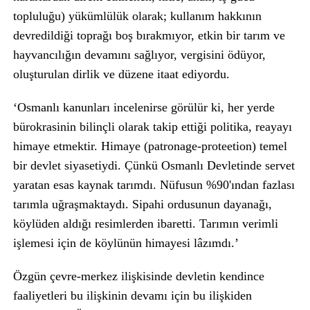
topluluğu) yükümlülük olarak; kullanım hakkının
devredildiği toprağı boş bırakmıyor, etkin bir tarım ve
hayvancılığın devamını sağlıyor, vergisini ödüyor,
oluşturulan dirlik ve düzene itaat ediyordu.
‘Osmanlı kanunları incelenirse görülür ki, her yerde
bürokrasinin bilinçli olarak takip ettiği politika, reayayı
himaye etmektir. Himaye (patronage-proteetion) temel
bir devlet siyasetiydi. Çünkü Osmanlı Devletinde servet
yaratan esas kaynak tarımdı. Nüfusun %90'ından fazlası
tarımla uğraşmaktaydı. Sipahi ordusunun dayanağı,
köylüden aldığı resimlerden ibaretti. Tarımın verimli
işlemesi için de köylünün himayesi lâzımdı.’
Özgün çevre-merkez ilişkisinde devletin kendince
faaliyetleri bu ilişkinin devamı için bu ilişkiden