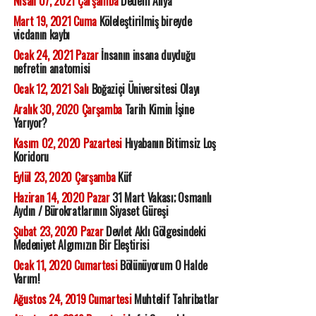
Nisan 07, 2021 Çarşamba
Dedem Aliya
Mart 19, 2021 Cuma
Köleleştirilmiş bireyde
vicdanın kaybı
Ocak 24, 2021 Pazar
İnsanın insana duyduğu
nefretin anatomisi
Ocak 12, 2021 Salı
Boğaziçi Üniversitesi Olayı
Aralık 30, 2020 Çarşamba
Tarih Kimin İşine
Yarıyor?
Kasım 02, 2020 Pazartesi
Hıyabanın Bitimsiz Loş
Koridoru
Eylül 23, 2020 Çarşamba
Küf
Haziran 14, 2020 Pazar
31 Mart Vakası; Osmanlı
Aydın / Bürokratlarının Siyaset Güreşi
Şubat 23, 2020 Pazar
Devlet Aklı Gölgesindeki
Medeniyet Algımızın Bir Eleştirisi
Ocak 11, 2020 Cumartesi
Bölünüyorum O Halde
Varım!
Ağustos 24, 2019 Cumartesi
Muhtelif Tahribatlar