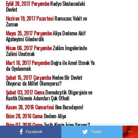
Eylül 28, 2017 Perşembe
Radyo Skalasındaki
Devlet
Haziran 19, 2017 Pazartesi
Ramazan; Vakit ve
Zaman
Mayıs 25, 2017 Perşembe
Aliya Dedeme Akif
Ağabeyimi Gönderdik
Nisan 06, 2017 Perşembe
Zulüm İmgelerinde
Zalimi Unutmak
Mart 16, 2017 Perşembe
Doğru ile Amel Etmek Ya
da Oyalanmak
Şubat 15, 2017 Çarşamba
Neden Bir Devlet
Oluyoruz da Millet Olamıyoruz?
Şubat 03, 2017 Cuma
Demokratik Oligarşinin ve
Kaotik Düzenin Adamları Çok Öfkeli
Kasım 26, 2016 Cumartesi
Ben Buradayım!
Ekim 28, 2016 Cuma
Dedem Aliya
Ekim 07, 2016 Cuma
Tarih Kimin İşine Yarıyor?
Facebook
Tweet
Eylül 26, 2016 Pazartesi
Yırtamayanların Babası