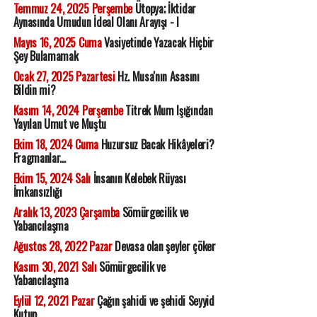
Temmuz 24, 2025 Perşembe
Ütopya; İktidar
Aynasında Umudun İdeal Olanı Arayışı - I
Mayıs 16, 2025 Cuma
Vasiyetinde Yazacak Hiçbir
Şey Bulamamak
Ocak 27, 2025 Pazartesi
Hz. Musa'nın Asasını
Bildin mi?
Kasım 14, 2024 Perşembe
Titrek Mum Işığından
Yayılan Umut ve Muştu
Ekim 18, 2024 Cuma
Huzursuz Bacak Hikâyeleri?
Fragmanlar...
Ekim 15, 2024 Salı
İnsanın Kelebek Rüyası
İmkansızlığı
Aralık 13, 2023 Çarşamba
Sömürgecilik ve
Yabancılaşma
Ağustos 28, 2022 Pazar
Devasa olan şeyler çöker
Kasım 30, 2021 Salı
Sömürgecilik ve
Yabancılaşma
Eylül 12, 2021 Pazar
Çağın şahidi ve şehidi Seyyid
Kutup