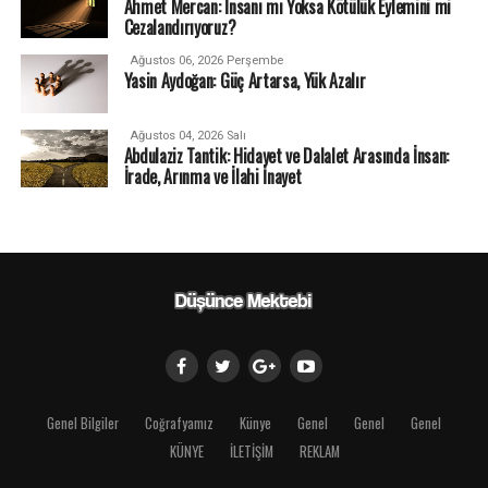
Ahmet Mercan: İnsanı mı Yoksa Kötülük Eylemini mi
Cezalandırıyoruz?
Ağustos 06, 2026 Perşembe
Yasin Aydoğan: Güç Artarsa, Yük Azalır
Ağustos 04, 2026 Salı
Abdulaziz Tantik: Hidayet ve Dalalet Arasında İnsan:
İrade, Arınma ve İlahi İnayet
Genel Bilgiler
Coğrafyamız
Künye
Genel
Genel
Genel
KÜNYE
İLETİŞİM
REKLAM