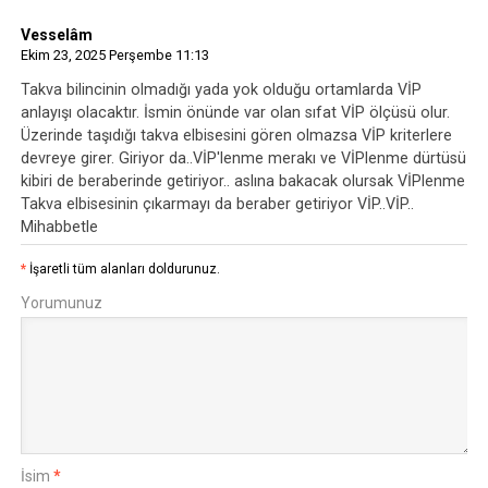
Vesselâm
Ekim 23, 2025 Perşembe 11:13
Takva bilincinin olmadığı yada yok olduğu ortamlarda VİP
anlayışı olacaktır. İsmin önünde var olan sıfat VİP ölçüsü olur.
Üzerinde taşıdığı takva elbisesini gören olmazsa VİP kriterlere
devreye girer. Giriyor da..VİP'lenme merakı ve VİPlenme dürtüsü
kibiri de beraberinde getiriyor.. aslına bakacak olursak VİPlenme
Takva elbisesinin çıkarmayı da beraber getiriyor VİP..VİP..
Mihabbetle
*
İşaretli tüm alanları doldurunuz.
Yorumunuz
İsim
*