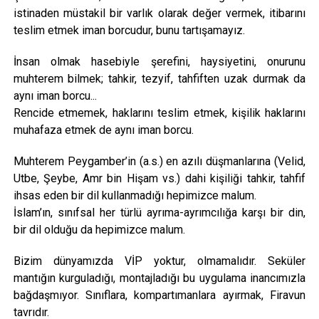
istinaden müstakil bir varlık olarak değer vermek, itibarını
teslim etmek iman borcudur, bunu tartışamayız.
İnsan olmak hasebiyle şerefini, haysiyetini, onurunu
muhterem bilmek; tahkir, tezyif, tahfiften uzak durmak da
aynı iman borcu...
Rencide etmemek, haklarını teslim etmek, kişilik haklarını
muhafaza etmek de aynı iman borcu.
Muhterem Peygamber’in (a.s.) en azılı düşmanlarına (Velid,
Utbe, Şeybe, Amr bin Hişam vs.) dahi kişiliği tahkir, tahfif
ihsas eden bir dil kullanmadığı hepimizce malum.
İslam’ın, sınıfsal her türlü ayrıma-ayrımcılığa karşı bir din,
bir dil olduğu da hepimizce malum.
Bizim dünyamızda VİP yoktur, olmamalıdır. Seküler
mantığın kurguladığı, montajladığı bu uygulama inancımızla
bağdaşmıyor. Sınıflara, kompartımanlara ayırmak, Firavun
tavrıdır.