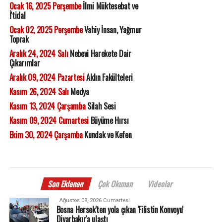
Ocak 16, 2025 Perşembe
İlmi Müktesebat ve
İ'tidal
Ocak 02, 2025 Perşembe
Vahiy İnsan, Yağmur
Toprak
Aralık 24, 2024 Salı
Nebevi Harekete Dair
Çıkarımlar
Aralık 09, 2024 Pazartesi
Aklın Fakülteleri
Kasım 26, 2024 Salı
Medya
Kasım 13, 2024 Çarşamba
Silah Sesi
Kasım 09, 2024 Cumartesi
Büyüme Hırsı
Ekim 30, 2024 Çarşamba
Kundak ve Kefen
Son Eklenen
Çok Okunan
Videolar
Ağustos 08, 2026 Cumartesi
Bosna Hersek'ten yola çıkan 'Filistin Konvoyu'
Diyarbakır'a ulaştı