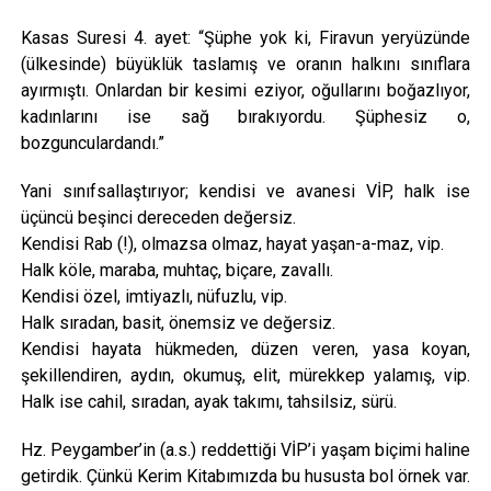
Kasas Suresi 4. ayet: “Şüphe yok ki, Firavun yeryüzünde
(ülkesinde) büyüklük taslamış ve oranın halkını sınıflara
ayırmıştı. Onlardan bir kesimi eziyor, oğullarını boğazlıyor,
kadınlarını ise sağ bırakıyordu. Şüphesiz o,
bozgunculardandı.”
Yani sınıfsallaştırıyor; kendisi ve avanesi VİP, halk ise
üçüncü beşinci dereceden değersiz.
Kendisi Rab (!), olmazsa olmaz, hayat yaşan-a-maz, vip.
Halk köle, maraba, muhtaç, biçare, zavallı.
Kendisi özel, imtiyazlı, nüfuzlu, vip.
Halk sıradan, basit, önemsiz ve değersiz.
Kendisi hayata hükmeden, düzen veren, yasa koyan,
şekillendiren, aydın, okumuş, elit, mürekkep yalamış, vip.
Halk ise cahil, sıradan, ayak takımı, tahsilsiz, sürü.
Hz. Peygamber’in (a.s.) reddettiği VİP’i yaşam biçimi haline
getirdik. Çünkü Kerim Kitabımızda bu hususta bol örnek var.