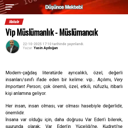
Makale
Vip Müslümanlık - Müslümancık
22-10-2025 17:10
tarihinde yayınlandı.
Yazar:
Yasin Aydoğan
Modern-çağdaş literatürde ayrıcalıklı, özel, değerli
insanları/sınıfı ifade eden bir kelime: vip... Açılımı,
Very
Important Person
; çok önemli, özel, etkili, nüfuzlu, itibarlı
kişi anlamına geliyor.
Her insan, insan olması, var olması hasebiyle değerlidir,
önemlidir.
İnsana var olduğu için, daha doğrusu Var Eden’i bilerek,
şuurunda olarak; Var Eden’in Yüceliği’ne, Kudreti’ne