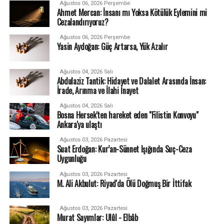
Ağustos 06, 2026 Perşembe
Ahmet Mercan: İnsanı mı Yoksa Kötülük Eylemini mi
Cezalandırıyoruz?
Ağustos 06, 2026 Perşembe
Yasin Aydoğan: Güç Artarsa, Yük Azalır
Ağustos 04, 2026 Salı
Abdulaziz Tantik: Hidayet ve Dalalet Arasında İnsan:
İrade, Arınma ve İlahi İnayet
Ağustos 04, 2026 Salı
Bosna Hersek'ten hareket eden "Filistin Konvoyu"
Ankara'ya ulaştı
Ağustos 03, 2026 Pazartesi
Suat Erdoğan: Kur’an-Sünnet Işığında Suç-Ceza
Uygunluğu
Ağustos 03, 2026 Pazartesi
M. Ali Akbulut: Riyad'da Ölü Doğmuş Bir İttifak
Ağustos 03, 2026 Pazartesi
Murat Sayımlar: Ulûl - Elbâb