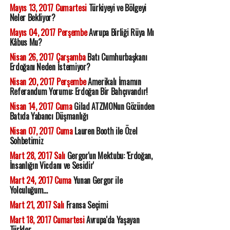
Mayıs 13, 2017 Cumartesi
Türkiyeyi ve Bölgeyi
Neler Bekliyor?
Mayıs 04, 2017 Perşembe
Avrupa Birliği Rüya Mı
Kâbus Mu?
Nisan 26, 2017 Çarşamba
Batı Cumhurbaşkanı
Erdoğanı Neden İstemiyor?
Nisan 20, 2017 Perşembe
Amerikalı İmamın
Referandum Yorumu: Erdoğan Bir Bahçıvandır!
Nisan 14, 2017 Cuma
Gilad ATZMONun Gözünden
Batıda Yabancı Düşmanlığı
Nisan 07, 2017 Cuma
Lauren Booth ile Özel
Sohbetimiz
Mart 28, 2017 Salı
Gergor'un Mektubu: 'Erdoğan,
İnsanlığın Vicdanı ve Sesidir'
Mart 24, 2017 Cuma
Yunan Gergor ile
Yolculuğum...
Mart 21, 2017 Salı
Fransa Seçimi
Mart 18, 2017 Cumartesi
Avrupa'da Yaşayan
Türkler