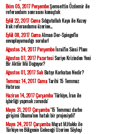
Ekim 05, 2017 Perşembe
Şemsettin Özdemir ile
referandum sonrasını konuştuk
Eylül 22, 2017 Cuma
Sıbğatullah Kaya ile Kuzey
Irak referandumu üzerine...
Eylül 08, 2017 Cuma
Alman Der-Spiegel'in
cevaplayamadığı sorular!
Ağustos 24, 2017 Perşembe
İsrail'in Sinsi Planı
Ağustos 07, 2017 Pazartesi
Suriye Krizinden Yeni
Bir Aktör Mü Doğuyor?
Ağustos 01, 2017 Salı
Batıyı Korkutan Nedir?
Temmuz 14, 2017 Cuma
Tarihi 15 Temmuz
Hatırası
Haziran 14, 2017 Çarşamba
'Türkiye, İran ile
işbirliği yapmak zorunda'
Mayıs 31, 2017 Çarşamba
'15 Temmuz darbe
girişimi Obama'nın hatalı bir projesiydi!'
Mayıs 24, 2017 Çarşamba
Murat M.Hakkı ile
Türkiye ve Bölgenin Geleceği Üzerine Söyleşi