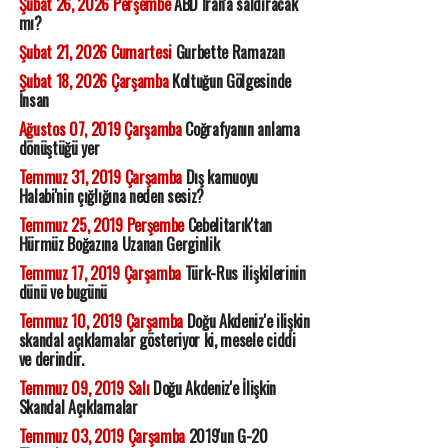
Şubat 26, 2026 Perşembe
ABD İran'a saldıracak
mı?
Şubat 21, 2026 Cumartesi
Gurbette Ramazan
Şubat 18, 2026 Çarşamba
Koltuğun Gölgesinde
İnsan
Ağustos 07, 2019 Çarşamba
Coğrafyanın anlama
dönüştüğü yer
Temmuz 31, 2019 Çarşamba
Dış kamuoyu
Halabi'nin çığlığına neden sesiz?
Temmuz 25, 2019 Perşembe
Cebelitarık'tan
Hürmüz Boğazına Uzanan Gerginlik
Temmuz 17, 2019 Çarşamba
Türk-Rus ilişkilerinin
dünü ve bugünü
Temmuz 10, 2019 Çarşamba
Doğu Akdeniz'e ilişkin
skandal açıklamalar gösteriyor ki, mesele ciddi
ve derindir.
Temmuz 09, 2019 Salı
Doğu Akdeniz'e İlişkin
Skandal Açıklamalar
Temmuz 03, 2019 Çarşamba
2019'un G-20