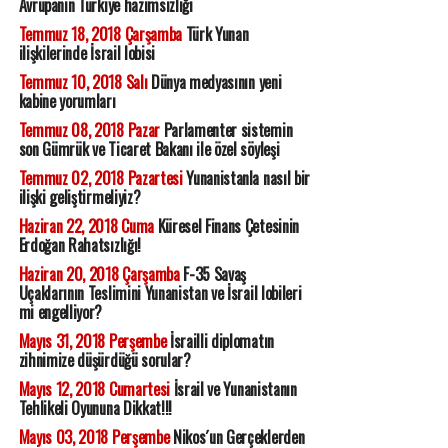
Avrupanın Türkiye hazımsızlığı
Temmuz 18, 2018 Çarşamba
Türk Yunan
ilişkilerinde İsrail lobisi
Temmuz 10, 2018 Salı
Dünya medyasının yeni
kabine yorumları
Temmuz 08, 2018 Pazar
Parlamenter sistemin
son Gümrük ve Ticaret Bakanı ile özel söyleşi
Temmuz 02, 2018 Pazartesi
Yunanistanla nasıl bir
ilişki geliştirmeliyiz?
Haziran 22, 2018 Cuma
Küresel Finans Çetesinin
Erdoğan Rahatsızlığı!
Haziran 20, 2018 Çarşamba
F-35 Savaş
Uçaklarının Teslimini Yunanistan ve İsrail lobileri
mi engelliyor?
Mayıs 31, 2018 Perşembe
İsrailli diplomatın
zihnimize düşürdüğü sorular?
Mayıs 12, 2018 Cumartesi
İsrail ve Yunanistanın
Tehlikeli Oyununa Dikkat!!!
Mayıs 03, 2018 Perşembe
Nikos´un Gerçeklerden