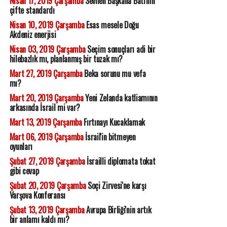
Nisan 17, 2019 Çarşamba
Sevilen Başkana Batı'nın
çifte standardı
Nisan 10, 2019 Çarşamba
Esas mesele Doğu
Akdeniz enerjisi
Nisan 03, 2019 Çarşamba
Seçim sonuçları adi bir
hilebazlık mı, planlanmış bir tuzak mı?
Mart 27, 2019 Çarşamba
Beka sorunu mu vefa
mı?
Mart 20, 2019 Çarşamba
Yeni Zelanda katliamının
arkasında İsrail mi var?
Mart 13, 2019 Çarşamba
Fırtınayı Kucaklamak
Mart 06, 2019 Çarşamba
İsrail'in bitmeyen
oyunları
Şubat 27, 2019 Çarşamba
İsrailli diplomata tokat
gibi cevap
Şubat 20, 2019 Çarşamba
Soçi Zirvesi'ne karşı
Varşova Konferansı
Şubat 13, 2019 Çarşamba
Avrupa Birliği'nin artık
bir anlamı kaldı mı?