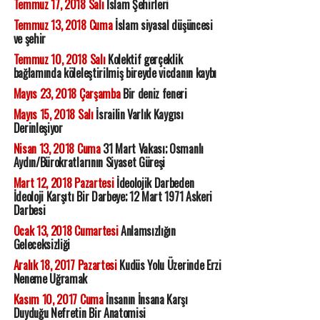
Temmuz 17, 2018 Salı
İslam Şehirleri
Temmuz 13, 2018 Cuma
İslam siyasal düşüncesi
ve şehir
Temmuz 10, 2018 Salı
Kolektif gerçeklik
bağlamında köleleştirilmiş bireyde vicdanın kaybı
Mayıs 23, 2018 Çarşamba
Bir deniz feneri
Mayıs 15, 2018 Salı
İsrailin Varlık Kaygısı
Derinleşiyor
Nisan 13, 2018 Cuma
31 Mart Vakası; Osmanlı
Aydın/Bürokratlarının Siyaset Güreşi
Mart 12, 2018 Pazartesi
İdeolojik Darbeden
İdeoloji Karşıtı Bir Darbeye; 12 Mart 1971 Askeri
Darbesi
Ocak 13, 2018 Cumartesi
Anlamsızlığın
Geleceksizliği
Aralık 18, 2017 Pazartesi
Kudüs Yolu Üzerinde Erzi
Neneme Uğramak
Kasım 10, 2017 Cuma
İnsanın İnsana Karşı
Duyduğu Nefretin Bir Anatomisi