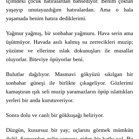
İçimdeki çocuk hatıralardan bahsediyor. Benim çoktan
yaşayıp unutayazdığım hatıralardan. Ama o hala
yaşamada benim hatıra dediklerimi.
Yağmur yağmış, bir sonbahar yağmuru. Hava serin ama
üşütmüyor. Havada asılı kalmış su zerrecikleri muzip;
yüzüme ve ellerime ıslak dokunuşları ile musallat
oluyorlar. Biteviye öpüyorlar beni.
Bulutlar dağılıyor. Masmavi gökyüzü sıkılgan bir
sonbahar güneşi ile birlikte çıkageliyor. Gözlerimi
kamaştıran ışık seli muzip yaramazların öpüp ıslattıkları
yerleri bir anda kurutuveriyor.
Sonra dolu ve canlı bir gökkuşağı beliriyor.
Düzgün, kusursuz bir yay; uçlarını görmek mümkün
değil. Sonsuzdan gelip sonsuza giden bir kutlu yol. Bu