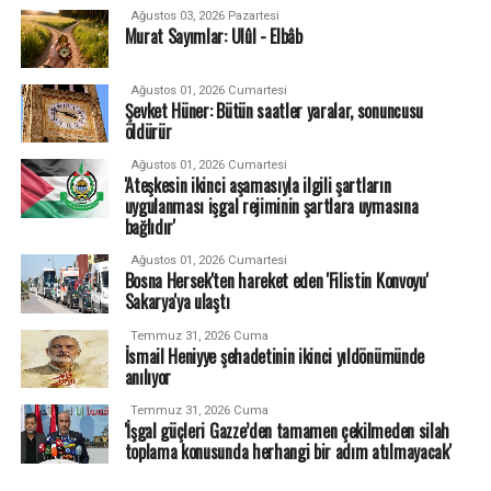
Ağustos 03, 2026 Pazartesi
Murat Sayımlar: Ulûl - Elbâb
Ağustos 01, 2026 Cumartesi
Şevket Hüner: Bütün saatler yaralar, sonuncusu
öldürür
Ağustos 01, 2026 Cumartesi
'Ateşkesin ikinci aşamasıyla ilgili şartların
uygulanması işgal rejiminin şartlara uymasına
bağlıdır'
Ağustos 01, 2026 Cumartesi
Bosna Hersek'ten hareket eden 'Filistin Konvoyu'
Sakarya'ya ulaştı
Temmuz 31, 2026 Cuma
İsmail Heniyye şehadetinin ikinci yıldönümünde
anılıyor
Temmuz 31, 2026 Cuma
'İşgal güçleri Gazze’den tamamen çekilmeden silah
toplama konusunda herhangi bir adım atılmayacak'