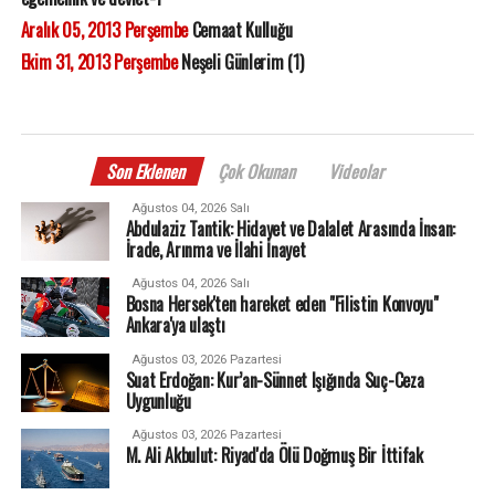
Aralık 05, 2013 Perşembe
Cemaat Kulluğu
Ekim 31, 2013 Perşembe
Neşeli Günlerim (1)
Son Eklenen
Çok Okunan
Videolar
Ağustos 04, 2026 Salı
Abdulaziz Tantik: Hidayet ve Dalalet Arasında İnsan:
İrade, Arınma ve İlahi İnayet
Ağustos 04, 2026 Salı
Bosna Hersek'ten hareket eden "Filistin Konvoyu"
Ankara'ya ulaştı
Ağustos 03, 2026 Pazartesi
Suat Erdoğan: Kur’an-Sünnet Işığında Suç-Ceza
Uygunluğu
Ağustos 03, 2026 Pazartesi
M. Ali Akbulut: Riyad'da Ölü Doğmuş Bir İttifak