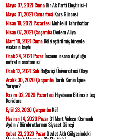
Mayıs 07, 2021 Cuma
Bir Ak Parti Eleştirisi-I
Mayıs 01, 2021 Cumartesi
Kars Güncesi
Nisan 19, 2021 Pazartesi
Muhtelif tahribatlar
Nisan 07, 2021 Çarşamba
Dedem Aliya
Mart 19, 2021 Cuma
Köleleştirilmiş bireyde
vicdanın kaybı
Ocak 24, 2021 Pazar
İnsanın insana duyduğu
nefretin anatomisi
Ocak 12, 2021 Salı
Boğaziçi Üniversitesi Olayı
Aralık 30, 2020 Çarşamba
Tarih Kimin İşine
Yarıyor?
Kasım 02, 2020 Pazartesi
Hıyabanın Bitimsiz Loş
Koridoru
Eylül 23, 2020 Çarşamba
Küf
Haziran 14, 2020 Pazar
31 Mart Vakası; Osmanlı
Aydın / Bürokratlarının Siyaset Güreşi
Şubat 23, 2020 Pazar
Devlet Aklı Gölgesindeki