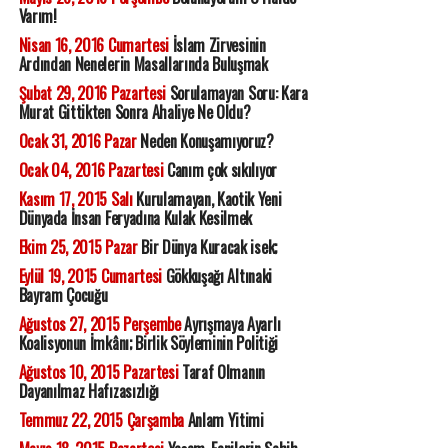
Varım!
Nisan 16, 2016 Cumartesi
İslam Zirvesinin
Ardından Nenelerin Masallarında Buluşmak
Şubat 29, 2016 Pazartesi
Sorulamayan Soru: Kara
Murat Gittikten Sonra Ahaliye Ne Oldu?
Ocak 31, 2016 Pazar
Neden Konuşamıyoruz?
Ocak 04, 2016 Pazartesi
Canım çok sıkılıyor
Kasım 17, 2015 Salı
Kurulamayan, Kaotik Yeni
Dünyada İnsan Feryadına Kulak Kesilmek
Ekim 25, 2015 Pazar
Bir Dünya Kuracak isek;
Eylül 19, 2015 Cumartesi
Gökkuşağı Altınaki
Bayram Çocuğu
Ağustos 27, 2015 Perşembe
Ayrışmaya Ayarlı
Koalisyonun İmkânı; Birlik Söyleminin Politiği
Ağustos 10, 2015 Pazartesi
Taraf Olmanın
Dayanılmaz Hafızasızlığı
Temmuz 22, 2015 Çarşamba
Anlam Yitimi