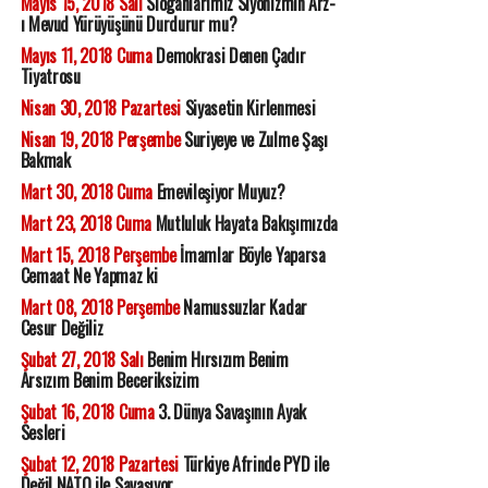
Mayıs 15, 2018 Salı
Sloganlarımız Siyonizmin Arz-
ı Mevud Yürüyüşünü Durdurur mu?
Mayıs 11, 2018 Cuma
Demokrasi Denen Çadır
Tiyatrosu
Nisan 30, 2018 Pazartesi
Siyasetin Kirlenmesi
Nisan 19, 2018 Perşembe
Suriyeye ve Zulme Şaşı
Bakmak
Mart 30, 2018 Cuma
Emevileşiyor Muyuz?
Mart 23, 2018 Cuma
Mutluluk Hayata Bakışımızda
Mart 15, 2018 Perşembe
İmamlar Böyle Yaparsa
Cemaat Ne Yapmaz ki
Mart 08, 2018 Perşembe
Namussuzlar Kadar
Cesur Değiliz
Şubat 27, 2018 Salı
Benim Hırsızım Benim
Arsızım Benim Beceriksizim
Şubat 16, 2018 Cuma
3. Dünya Savaşının Ayak
Sesleri
Şubat 12, 2018 Pazartesi
Türkiye Afrinde PYD ile
Değil NATO ile Savaşıyor