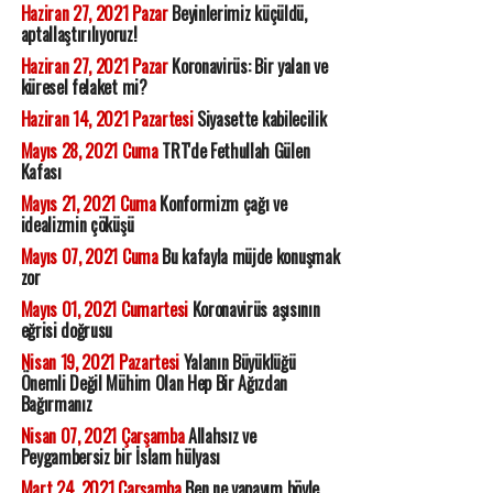
Haziran 27, 2021 Pazar
Beyinlerimiz küçüldü,
aptallaştırılıyoruz!
Haziran 27, 2021 Pazar
Koronavirüs: Bir yalan ve
küresel felaket mi?
Haziran 14, 2021 Pazartesi
Siyasette kabilecilik
Mayıs 28, 2021 Cuma
TRT'de Fethullah Gülen
Kafası
Mayıs 21, 2021 Cuma
Konformizm çağı ve
idealizmin çöküşü
Mayıs 07, 2021 Cuma
Bu kafayla müjde konuşmak
zor
Mayıs 01, 2021 Cumartesi
Koronavirüs aşısının
eğrisi doğrusu
Nisan 19, 2021 Pazartesi
Yalanın Büyüklüğü
Önemli Değil Mühim Olan Hep Bir Ağızdan
Bağırmanız
Nisan 07, 2021 Çarşamba
Allahsız ve
Peygambersiz bir İslam hülyası
Mart 24, 2021 Çarşamba
Ben ne yapayım böyle