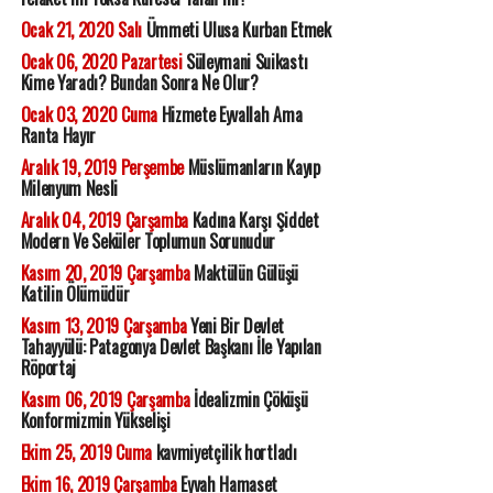
Ocak 21, 2020 Salı
Ümmeti Ulusa Kurban Etmek
Ocak 06, 2020 Pazartesi
Süleymani Suikastı
Kime Yaradı? Bundan Sonra Ne Olur?
Ocak 03, 2020 Cuma
Hizmete Eyvallah Ama
Ranta Hayır
Aralık 19, 2019 Perşembe
Müslümanların Kayıp
Milenyum Nesli
Aralık 04, 2019 Çarşamba
Kadına Karşı Şiddet
Modern Ve Seküler Toplumun Sorunudur
Kasım 20, 2019 Çarşamba
Maktülün Gülüşü
Katilin Ölümüdür
Kasım 13, 2019 Çarşamba
Yeni Bir Devlet
Tahayyülü: Patagonya Devlet Başkanı İle Yapılan
Röportaj
Kasım 06, 2019 Çarşamba
İdealizmin Çöküşü
Konformizmin Yükselişi
Ekim 25, 2019 Cuma
kavmiyetçilik hortladı
Ekim 16, 2019 Çarşamba
Eyvah Hamaset