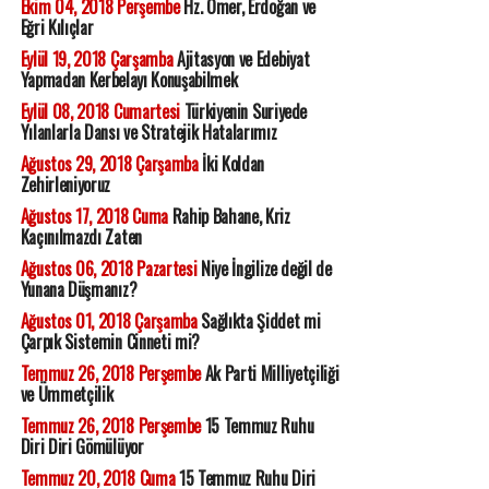
Ekim 04, 2018 Perşembe
Hz. Ömer, Erdoğan ve
Eğri Kılıçlar
Eylül 19, 2018 Çarşamba
Ajitasyon ve Edebiyat
Yapmadan Kerbelayı Konuşabilmek
Eylül 08, 2018 Cumartesi
Türkiyenin Suriyede
Yılanlarla Dansı ve Stratejik Hatalarımız
Ağustos 29, 2018 Çarşamba
İki Koldan
Zehirleniyoruz
Ağustos 17, 2018 Cuma
Rahip Bahane, Kriz
Kaçınılmazdı Zaten
Ağustos 06, 2018 Pazartesi
Niye İngilize değil de
Yunana Düşmanız?
Ağustos 01, 2018 Çarşamba
Sağlıkta Şiddet mi
Çarpık Sistemin Cinneti mi?
Temmuz 26, 2018 Perşembe
Ak Parti Milliyetçiliği
ve Ümmetçilik
Temmuz 26, 2018 Perşembe
15 Temmuz Ruhu
Diri Diri Gömülüyor
Temmuz 20, 2018 Cuma
15 Temmuz Ruhu Diri