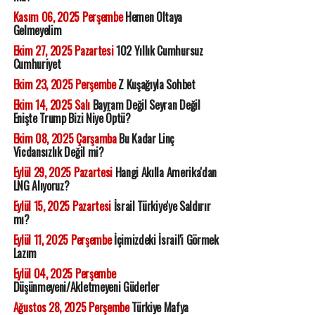
Kasım 06, 2025 Perşembe
Hemen Oltaya
Gelmeyelim
Ekim 27, 2025 Pazartesi
102 Yıllık Cumhursuz
Cumhuriyet
Ekim 23, 2025 Perşembe
Z Kuşağıyla Sohbet
Ekim 14, 2025 Salı
Bayram Değil Seyran Değil
Enişte Trump Bizi Niye Öptü?
Ekim 08, 2025 Çarşamba
Bu Kadar Linç
Vicdansızlık Değil mi?
Eylül 29, 2025 Pazartesi
Hangi Akılla Amerika'dan
LNG Alıyoruz?
Eylül 15, 2025 Pazartesi
İsrail Türkiye'ye Saldırır
mı?
Eylül 11, 2025 Perşembe
İçimizdeki İsrail'i Görmek
Lazım
Eylül 04, 2025 Perşembe
Düşünmeyeni/Akletmeyeni Güderler
Ağustos 28, 2025 Perşembe
Türkiye Mafya