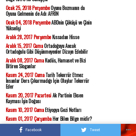
Ocak 25, 2018 Perşembe
Oyunu Bozmanın da
Oyuna Gelmenin de Adı: AFRİN
Ocak 04, 2018 Perşembe
ABDnin Çöküşü ve Çinin
Yükselişi
Aralık 28, 2017 Perşembe
Kıssadan Hisse
Aralık 15, 2017 Cuma
Ortadoğuyu Ancak
Ortadoğulu Gibi Düşünmeyenler Dizayn Edebilir
Aralık 08, 2017 Cuma
Kudüs, Hamaset ve Bizi
Bitiren Sloganlar
Kasım 24, 2017 Cuma
Tarih Tekerrür Etmez
İnsanlar Ders Çıkarmadığı İçin Olaylar Tekerrür
Eder
Kasım 20, 2017 Pazartesi
Ak Partinin Eksen
Kayması İşin Doğası
Kasım 10, 2017 Cuma
Etiyopya Gezi Notları
Kasım 01, 2017 Çarşamba
Her Bilen Bilge midir?
Ekim 11, 2017 Çarşamba
Aman! İdlib Felaketimiz
Facebook
Tweet
Olmasın