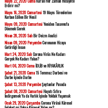
Mayıs 22, 2020 Cuma
Kur'an Her Zaman Hidayete
Erdirir mi?
Mayıs 16, 2020 Cumartesi
19 Mayıs Törenlerine
Kurban Edilen Bir Nesil
Mayıs 09, 2020 Cumartesi
Yeniden Tasavvufa
Dönmek Gerek
Nisan 28, 2020 Salı
Bir Deizm Analizi
Nisan 09, 2020 Perşembe
Coronanın Hizaya
Getirdiği İnsan
Mart 24, 2020 Salı
Corona Virüs Ne Kadarı
Gerçek Ne Kadarı Yalan?
Mart 06, 2020 Cuma
İDLİB ve RİYAKÂRLIK
Şubat 21, 2020 Cuma
15 Temmuz Darbesi ve
Darbe İçinde Darbe
Şubat 13, 2020 Perşembe
Şeytanlar Pusuda
Şubat 08, 2020 Cumartesi
Hayatı Sıfıra
İndirgemek Ya da Varlık İçinde Yokluk Yaşamak
Ocak 29, 2020 Çarşamba
Corona Virüsü Küresel
Felaket mi Yoksa Küresel Yalan mı?