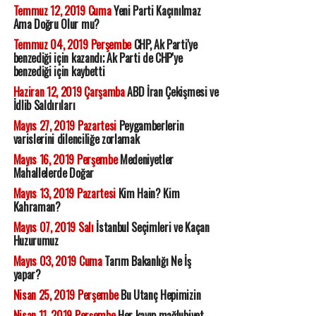
Temmuz 12, 2019 Cuma
Yeni Parti Kaçınılmaz
Ama Doğru Olur mu?
Temmuz 04, 2019 Perşembe
CHP, Ak Parti'ye
benzediği için kazandı; Ak Parti de CHP'ye
benzediği için kaybetti
Haziran 12, 2019 Çarşamba
ABD İran Çekişmesi ve
İdlib Saldırıları
Mayıs 27, 2019 Pazartesi
Peygamberlerin
varislerini dilenciliğe zorlamak
Mayıs 16, 2019 Perşembe
Medeniyetler
Mahallelerde Doğar
Mayıs 13, 2019 Pazartesi
Kim Hain? Kim
Kahraman?
Mayıs 07, 2019 Salı
İstanbul Seçimleri ve Kaçan
Huzurumuz
Mayıs 03, 2019 Cuma
Tarım Bakanlığı Ne İş
yapar?
Nisan 25, 2019 Perşembe
Bu Utanç Hepimizin
Nisan 11, 2019 Perşembe
Her kayıp mağlubiyet