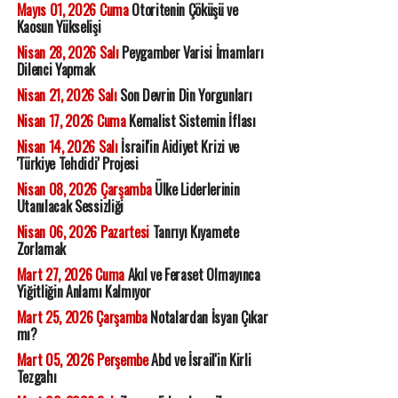
Mayıs 01, 2026 Cuma
Otoritenin Çöküşü ve
Kaosun Yükselişi
Nisan 28, 2026 Salı
Peygamber Varisi İmamları
Dilenci Yapmak
Nisan 21, 2026 Salı
Son Devrin Din Yorgunları
Nisan 17, 2026 Cuma
Kemalist Sistemin İflası
Nisan 14, 2026 Salı
İsrail'in Aidiyet Krizi ve
'Türkiye Tehdidi' Projesi
Nisan 08, 2026 Çarşamba
Ülke Liderlerinin
Utanılacak Sessizliği
Nisan 06, 2026 Pazartesi
Tanrıyı Kıyamete
Zorlamak
Mart 27, 2026 Cuma
Akıl ve Feraset Olmayınca
Yiğitliğin Anlamı Kalmıyor
Mart 25, 2026 Çarşamba
Notalardan İsyan Çıkar
mı?
Mart 05, 2026 Perşembe
Abd ve İsrail'in Kirli
Tezgahı