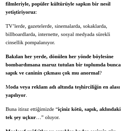
filmleriyle, popüler kültürüyle sapkın bir nesil
yetiştiriyoruz
:
TV’lerde, gazetelerde, sinemalarda, sokaklarda,
billboardlarda, internette, sosyal medyada sürekli
cinsellik pompalanıyor.
Bakılan her yerde, dönülen her yönde böylesine
bombardımana maruz tutulan bir toplumda bunca
sapık ve caninin çıkması çok mu anormal
?
M
oda veya reklam adı altında teşhirciliğin en alası
yapılıyor
.
Buna itiraz ettiğimizde “
içiniz kötü, sapık, aklındaki
tek şey uçkur
…” oluyor.