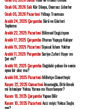
Ocak 09, 2026 Cuma
'Hain ve Fitneci Olmak'
Ocak 06, 2026 Salı
Kör Dünya, Onursuz Liderler
Ocak 05, 2026 Pazartesi
Yılbaşı Travması
Aralık 24, 2025 Çarşamba
Sürü ve Gösteri
Toplumu
Aralık 22, 2025 Pazartesi
Bilimsel Engizisyon
Aralık 17, 2025 Çarşamba
Oturan Yapışıp Kalıyor
Aralık 15, 2025 Pazartesi
Siyasal İslam Yoktur
Aralık 11, 2025 Perşembe
Suriye Zaferi Hayır mı
Şer mi?
Aralık 10, 2025 Çarşamba
Dağdaki çoban ile senin
oyun bir olur mu?
Aralık 08, 2025 Pazartesi
Milletçe Cinnetteyiz
Kasım 22, 2025 Cumartesi
İmamoğlu, Bitirilmek
mi İsteniyor Yoksa Yarına mı Hazırlanıyor?
Kasım 19, 2025 Çarşamba
Yapan Bilir
Kasım 10, 2025 Pazartesi
Aciz miyiz Yoksa Suçlu
mu?