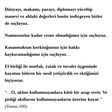
Dünyayı, makamı, parayı, diplomayı yüceltip
manevi ve ahlaki değerleri basite indirgeyen bizler
de suçluyuz.
Namussuzlar kadar cesur olmadığımız için suçluyuz.
Kınanmaktan korktuğumuz için hakkı
haykıramadığımız için suçluyuz
…
El birliği ile mutfak, yatak ve tuvalet üçgeninde
hayatını bitiren bir nesil yetiştirdik ve ektiğimizi
biçiyoruz
.
“…
O, aklını kullanmayanlara kötü bir azap verir. Ve
pisliği akıllarını kullanmayanların üzerine koyar
.”
(Yunus:100)