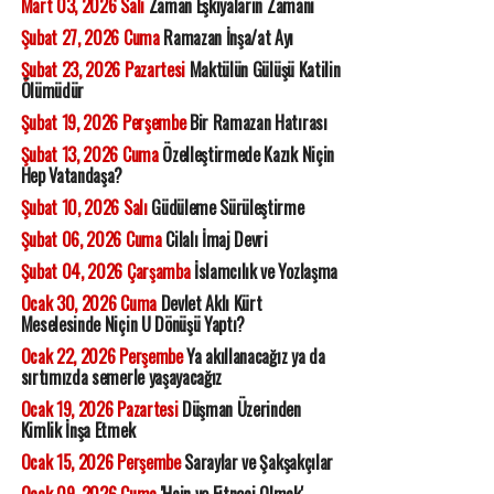
Mart 03, 2026 Salı
Zaman Eşkıyaların Zamanı
Şubat 27, 2026 Cuma
Ramazan İnşa/at Ayı
Şubat 23, 2026 Pazartesi
Maktülün Gülüşü Katilin
Ölümüdür
Şubat 19, 2026 Perşembe
Bir Ramazan Hatırası
Şubat 13, 2026 Cuma
Özelleştirmede Kazık Niçin
Hep Vatandaşa?
Şubat 10, 2026 Salı
Güdüleme Sürüleştirme
Şubat 06, 2026 Cuma
Cilalı İmaj Devri
Şubat 04, 2026 Çarşamba
İslamcılık ve Yozlaşma
Ocak 30, 2026 Cuma
Devlet Aklı Kürt
Meselesinde Niçin U Dönüşü Yaptı?
Ocak 22, 2026 Perşembe
Ya akıllanacağız ya da
sırtımızda semerle yaşayacağız
Ocak 19, 2026 Pazartesi
Düşman Üzerinden
Kimlik İnşa Etmek
Ocak 15, 2026 Perşembe
Saraylar ve Şakşakçılar