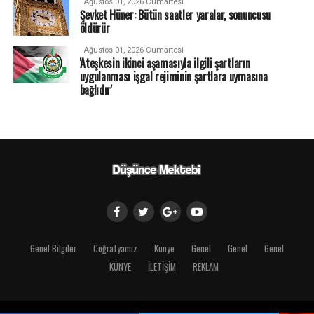
Ağustos 01, 2026 Cumartesi
Şevket Hüner: Bütün saatler yaralar, sonuncusu
öldürür
Ağustos 01, 2026 Cumartesi
'Ateşkesin ikinci aşamasıyla ilgili şartların
uygulanması işgal rejiminin şartlara uymasına
bağlıdır'
Genel Bilgiler
Coğrafyamız
Künye
Genel
Genel
Genel
KÜNYE
İLETİŞİM
REKLAM