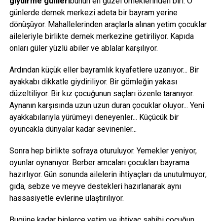
giydirme günleri
bunun en güzel örneklerinden biri. O
günlerde dernek merkezi adeta bir bayram yerine
dönüşüyor. Mahallelerinden araçlarla alınan yetim çocuklar
aileleriyle birlikte dernek merkezine getiriliyor. Kapıda
onları güler yüzlü abiler ve ablalar karşılıyor.
Ardından küçük eller bayramlık kıyafetlere uzanıyor... Bir
ayakkabı dikkatle giydiriliyor. Bir gömleğin yakası
düzeltiliyor. Bir kız çocuğunun saçları özenle taranıyor.
Aynanın karşısında uzun uzun duran çocuklar oluyor... Yeni
ayakkabılarıyla yürümeyi deneyenler... Küçücük bir
oyuncakla dünyalar kadar sevinenler...
Sonra hep birlikte sofraya oturuluyor. Yemekler yeniyor,
oyunlar oynanıyor. Berber amcaları çocukları bayrama
hazırlıyor. Gün sonunda ailelerin ihtiyaçları da unutulmuyor;
gıda, sebze ve meyve destekleri hazırlanarak aynı
hassasiyetle evlerine ulaştırılıyor.
Bugüne kadar binlerce yetim ve ihtiyaç sahibi çocuğun