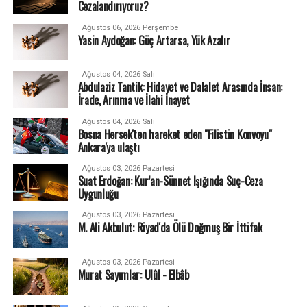
Cezalandırıyoruz?
Ağustos 06, 2026 Perşembe
Yasin Aydoğan: Güç Artarsa, Yük Azalır
Ağustos 04, 2026 Salı
Abdulaziz Tantik: Hidayet ve Dalalet Arasında İnsan:
İrade, Arınma ve İlahi İnayet
Ağustos 04, 2026 Salı
Bosna Hersek'ten hareket eden "Filistin Konvoyu"
Ankara'ya ulaştı
Ağustos 03, 2026 Pazartesi
Suat Erdoğan: Kur’an-Sünnet Işığında Suç-Ceza
Uygunluğu
Ağustos 03, 2026 Pazartesi
M. Ali Akbulut: Riyad'da Ölü Doğmuş Bir İttifak
Ağustos 03, 2026 Pazartesi
Murat Sayımlar: Ulûl - Elbâb