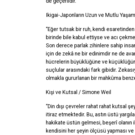
de geçerlidir.”
Ikigai-Japonların Uzun ve Mutlu Yaşam S
“Eğer tutsak bir ruh, kendi esaretinde
birinde bile kabul ettiyse ve acı çekm
Son derece parlak zihinlere sahip insanl
için de zekâ ne bir edinimdir ne de avan
hücrelerin büyüklüğüne ve küçüklüğü
suçlular arasındaki fark gibidir. Zekas
olmakla gururlanan bir mahkûma benze
Kişi ve Kutsal / Simone Weil
“Din dışı çevreler rahat rahat kutsal şey
itiraz etmektedir. Bu, astın üstü yargıla
hakikate üstün gelmesi, beşerî olanın il
kendisini her şeyin ölçüsü yapması ve t