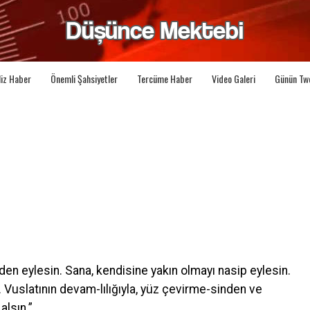
liz Haber
Önemli Şahsiyetler
Tercüme Haber
Video Galeri
Günün Tw
den eylesin. Sana, kendisine yakın olmayı nasip eylesin.
n. Vuslatının devam-lılığıyla, yüz çevirme-sinden ve
alsın.”