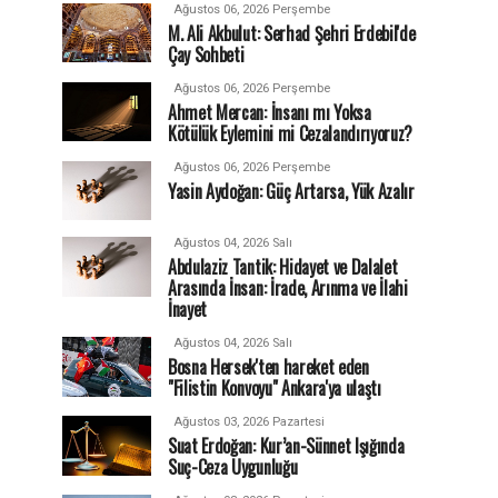
Ağustos 06, 2026 Perşembe
M. Ali Akbulut: Serhad Şehri Erdebil'de
Çay Sohbeti
Ağustos 06, 2026 Perşembe
Ahmet Mercan: İnsanı mı Yoksa
Kötülük Eylemini mi Cezalandırıyoruz?
Ağustos 06, 2026 Perşembe
Yasin Aydoğan: Güç Artarsa, Yük Azalır
Ağustos 04, 2026 Salı
Abdulaziz Tantik: Hidayet ve Dalalet
Arasında İnsan: İrade, Arınma ve İlahi
İnayet
Ağustos 04, 2026 Salı
Bosna Hersek'ten hareket eden
"Filistin Konvoyu" Ankara'ya ulaştı
Ağustos 03, 2026 Pazartesi
Suat Erdoğan: Kur’an-Sünnet Işığında
Suç-Ceza Uygunluğu