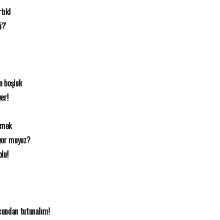
tık!
i?'
n boşluk
yer!
emek
iyor muyuz?
olu!
ucundan tutunalım!