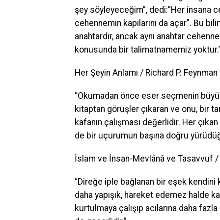
şey söyleyeceğim”, dedi:”Her insana cen
cehennemin kapılarını da açar”. Bu bili
anahtardır, ancak aynı anahtar cehennem
konusunda bir talimatnamemiz yoktur.
Her Şeyin Anlamı / Richard P. Feynman
“Okumadan önce eser seçmenin büyük ö
kitaptan görüşler çıkaran ve onu, bir tar
kafanın çalışması değerlidir. Her çıkan
de bir uçurumun başına doğru yürüdü
İslam ve İnsan-Mevlânâ ve Tasavvuf /
“Direğe iple bağlanan bir eşek kendini
daha yapışık, hareket edemez halde kalı
kurtulmaya çalışıp acılarına daha fazl