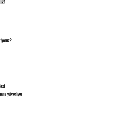
dik?
riyoruz?
esi
mana yükseliyor