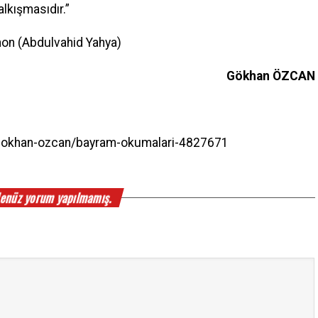
lkışmasıdır.”
on (Abdulvahid Yahya)
Gökhan ÖZCAN
/gokhan-ozcan/bayram-okumalari-4827671
enüz yorum yapılmamış.