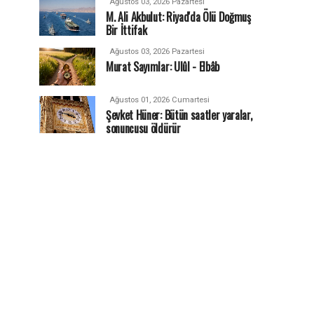
Ağustos 03, 2026 Pazartesi
M. Ali Akbulut: Riyad'da Ölü Doğmuş
Bir İttifak
Ağustos 03, 2026 Pazartesi
Murat Sayımlar: Ulûl - Elbâb
Ağustos 01, 2026 Cumartesi
Şevket Hüner: Bütün saatler yaralar,
sonuncusu öldürür