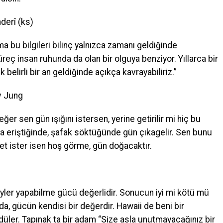
nderî (ks)
ma bu bilgileri bilinç yalnızca zamanı geldiğinde
süreç insan ruhunda da olan bir olguya benziyor. Yıllarca bir
elirli bir an geldiğinde açıkça kavrayabiliriz.”
av Jung
eğer sen gün ışığını istersen, yerine getirilir mi hiç bu
ına eriştiğinde, şafak söktüğünde gün çıkagelir. Sen bunu
 et ister isen hoş görme, gün doğacaktır.
)
şeyler yapabilme gücü değerlidir. Sonucun iyi mi kötü mü
ada, gücün kendisi bir değerdir. Hawaii de beni bir
düler. Tapınak ta bir adam “Size asla unutmayacağınız bir