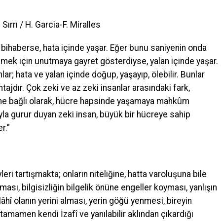
ırrı / H. Garcia-F. Miralles
n bihaberse, hata içinde yaşar. Eğer bunu saniyenin onda
emek için unutmaya gayret gösterdiyse, yalan içinde yaşar.
ar; hata ve yalan içinde doğup, yaşayıp, ölebilir. Bunlar
tajdır. Çok zeki ve az zeki insanlar arasındaki fark,
ne bağlı olarak, hücre hapsinde yaşamaya mahkûm
ıyla gurur duyan zeki insan, büyük bir hücreye sahip
r.”
leri tartışmakta; onların niteliğine, hatta varoluşuna bile
ması, bilgisizliğin bilgelik önüne engeller koyması, yanlışın
âhî olanın yerini alması, yerin göğü yenmesi, bireyin
amamen kendi İzafî ve yanılabilir aklından çıkardığı