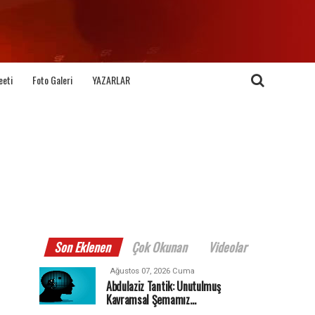
eeti
Foto Galeri
YAZARLAR
Son Eklenen
Çok Okunan
Videolar
Ağustos 07, 2026 Cuma
Abdulaziz Tantik: Unutulmuş
Kavramsal Şemamız…