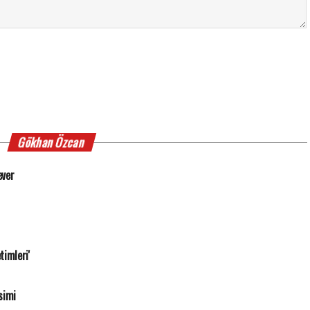
Gökhan Özcan
ever
timleri'
simi