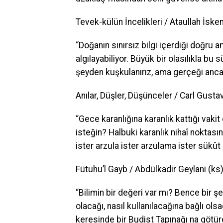
Tevek-külün İncelikleri / Ataullah İske
“Doğanın sınırsız bilgi içerdiği doğru a
algılayabiliyor. Büyük bir olasılıkla bu 
şeyden kuşkulanırız, ama gerçeği ancak b
Anılar, Düşler, Düşünceler / Carl Gust
“Gece karanlığına karanlık kattığı vakit 
isteğin? Halbuki karanlık nihaî noktas
ister arzula ister arzulama ister sükût
Fütuhu’l Gayb / Abdülkadir Geylani (ks
“Bilimin bir değeri var mı? Bence bir 
olacağı, nasıl kullanılacağına bağlı ols
keresinde bir Budist Tapınağı na götür