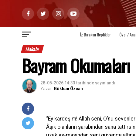
İz Bırakan Replikler
Özel / Ana
Makale
Bayram Okumaları
28-05-2026 14:33
tarihinde yayınlandı.
Yazar:
Gökhan Özcan
“Ey kardeşim! Allah seni, O’nu sevenler
Âşık olanların şarabından sana tattırsı
uzaklaş-masından seni güvence altına 