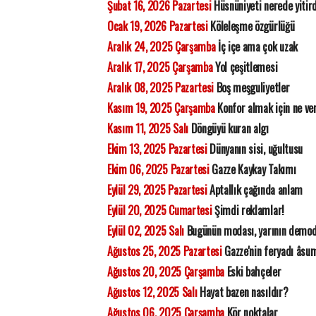
Şubat 16, 2026 Pazartesi
Hüsnüniyeti nerede yitir
Ocak 19, 2026 Pazartesi
Köleleşme özgürlüğü
Aralık 24, 2025 Çarşamba
İç içe ama çok uzak
Aralık 17, 2025 Çarşamba
Yol çeşitlemesi
Aralık 08, 2025 Pazartesi
Boş meşguliyetler
Kasım 19, 2025 Çarşamba
Konfor almak için ne ve
Kasım 11, 2025 Salı
Döngüyü kuran algı
Ekim 13, 2025 Pazartesi
Dünyanın sisi, uğultusu
Ekim 06, 2025 Pazartesi
Gazze Kaykay Takımı
Eylül 29, 2025 Pazartesi
Aptallık çağında anlam
Eylül 20, 2025 Cumartesi
Şimdi reklamlar!
Eylül 02, 2025 Salı
Bugünün modası, yarının demod
Ağustos 25, 2025 Pazartesi
Gazze'nin feryadı âsu
Ağustos 20, 2025 Çarşamba
Eski bahçeler
Ağustos 12, 2025 Salı
Hayat bazen nasıldır?
Ağustos 06, 2025 Çarşamba
Kör noktalar