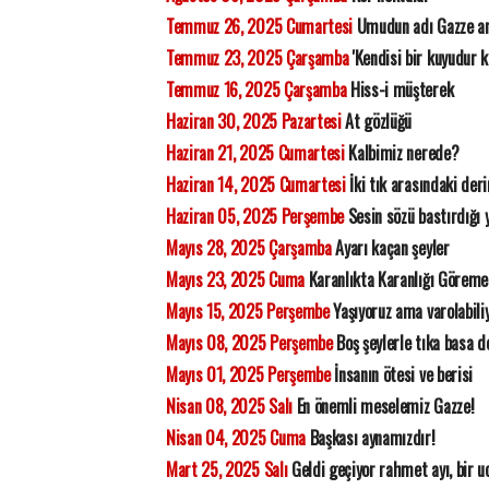
Temmuz 26, 2025 Cumartesi
Umudun adı Gazze ar
Temmuz 23, 2025 Çarşamba
'Kendisi bir kuyudur k
Temmuz 16, 2025 Çarşamba
Hiss-i müşterek
Haziran 30, 2025 Pazartesi
At gözlüğü
Haziran 21, 2025 Cumartesi
Kalbimiz nerede?
Haziran 14, 2025 Cumartesi
İki tık arasındaki deri
Haziran 05, 2025 Perşembe
Sesin sözü bastırdığı 
Mayıs 28, 2025 Çarşamba
Ayarı kaçan şeyler
Mayıs 23, 2025 Cuma
Karanlıkta Karanlığı Görem
Mayıs 15, 2025 Perşembe
Yaşıyoruz ama varolabil
Mayıs 08, 2025 Perşembe
Boş şeylerle tıka basa d
Mayıs 01, 2025 Perşembe
İnsanın ötesi ve berisi
Nisan 08, 2025 Salı
En önemli meselemiz Gazze!
Nisan 04, 2025 Cuma
Başkası aynamızdır!
Mart 25, 2025 Salı
Geldi geçiyor rahmet ayı, bir 