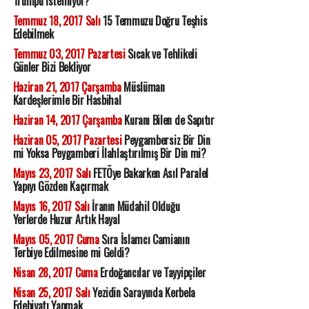
Trumpu İstemiyor?
Temmuz 18, 2017 Salı
15 Temmuzu Doğru Teşhis
Edebilmek
Temmuz 03, 2017 Pazartesi
Sıcak ve Tehlikeli
Günler Bizi Bekliyor
Haziran 21, 2017 Çarşamba
Müslüman
Kardeşlerimle Bir Hasbihal
Haziran 14, 2017 Çarşamba
Kuranı Bilen de Sapıtır
Haziran 05, 2017 Pazartesi
Peygambersiz Bir Din
mi Yoksa Peygamberi İlahlaştırılmış Bir Din mi?
Mayıs 23, 2017 Salı
FETÖye Bakarken Asıl Paralel
Yapıyı Gözden Kaçırmak
Mayıs 16, 2017 Salı
İranın Müdahil Olduğu
Yerlerde Huzur Artık Hayal
Mayıs 05, 2017 Cuma
Sıra İslamcı Camianın
Terbiye Edilmesine mi Geldi?
Nisan 28, 2017 Cuma
Erdoğancılar ve Tayyipçiler
Nisan 25, 2017 Salı
Yezidin Sarayında Kerbela
Edebiyatı Yapmak