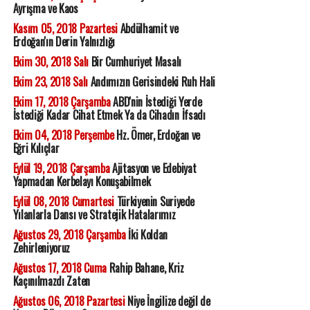
Ayrışma ve Kaos
Kasım 05, 2018 Pazartesi
Abdülhamit ve
Erdoğan'ın Derin Yalnızlığı
Ekim 30, 2018 Salı
Bir Cumhuriyet Masalı
Ekim 23, 2018 Salı
Andımızın Gerisindeki Ruh Hali
Ekim 17, 2018 Çarşamba
ABD'nin İstediği Yerde
İstediği Kadar Cihat Etmek Ya da Cihadın İfsadı
Ekim 04, 2018 Perşembe
Hz. Ömer, Erdoğan ve
Eğri Kılıçlar
Eylül 19, 2018 Çarşamba
Ajitasyon ve Edebiyat
Yapmadan Kerbelayı Konuşabilmek
Eylül 08, 2018 Cumartesi
Türkiyenin Suriyede
Yılanlarla Dansı ve Stratejik Hatalarımız
Ağustos 29, 2018 Çarşamba
İki Koldan
Zehirleniyoruz
Ağustos 17, 2018 Cuma
Rahip Bahane, Kriz
Kaçınılmazdı Zaten
Ağustos 06, 2018 Pazartesi
Niye İngilize değil de