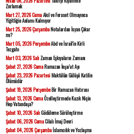
Nisan 06, 2026 Pazartesi
Tanrıyı Kıyamete
Zorlamak
Mart 27, 2026 Cuma
Akıl ve Feraset Olmayınca
Yiğitliğin Anlamı Kalmıyor
Mart 25, 2026 Çarşamba
Notalardan İsyan Çıkar
mı?
Mart 05, 2026 Perşembe
Abd ve İsrail'in Kirli
Tezgahı
Mart 03, 2026 Salı
Zaman Eşkıyaların Zamanı
Şubat 27, 2026 Cuma
Ramazan İnşa/at Ayı
Şubat 23, 2026 Pazartesi
Maktülün Gülüşü Katilin
Ölümüdür
Şubat 19, 2026 Perşembe
Bir Ramazan Hatırası
Şubat 13, 2026 Cuma
Özelleştirmede Kazık Niçin
Hep Vatandaşa?
Şubat 10, 2026 Salı
Güdüleme Sürüleştirme
Şubat 06, 2026 Cuma
Cilalı İmaj Devri
Şubat 04, 2026 Çarşamba
İslamcılık ve Yozlaşma