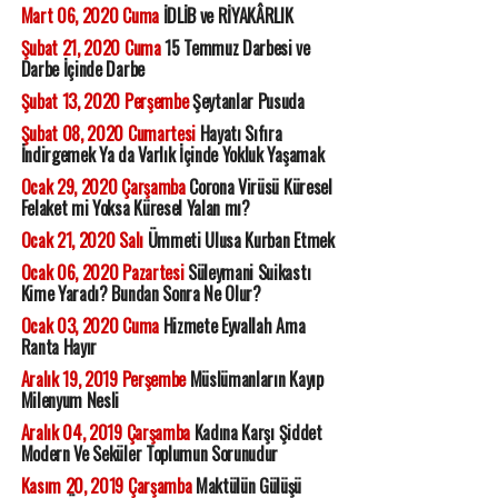
Mart 06, 2020 Cuma
İDLİB ve RİYAKÂRLIK
Şubat 21, 2020 Cuma
15 Temmuz Darbesi ve
Darbe İçinde Darbe
Şubat 13, 2020 Perşembe
Şeytanlar Pusuda
Şubat 08, 2020 Cumartesi
Hayatı Sıfıra
İndirgemek Ya da Varlık İçinde Yokluk Yaşamak
Ocak 29, 2020 Çarşamba
Corona Virüsü Küresel
Felaket mi Yoksa Küresel Yalan mı?
Ocak 21, 2020 Salı
Ümmeti Ulusa Kurban Etmek
Ocak 06, 2020 Pazartesi
Süleymani Suikastı
Kime Yaradı? Bundan Sonra Ne Olur?
Ocak 03, 2020 Cuma
Hizmete Eyvallah Ama
Ranta Hayır
Aralık 19, 2019 Perşembe
Müslümanların Kayıp
Milenyum Nesli
Aralık 04, 2019 Çarşamba
Kadına Karşı Şiddet
Modern Ve Seküler Toplumun Sorunudur
Kasım 20, 2019 Çarşamba
Maktülün Gülüşü