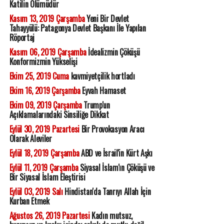
Katilin Ölümüdür
Kasım 13, 2019 Çarşamba
Yeni Bir Devlet
Tahayyülü: Patagonya Devlet Başkanı İle Yapılan
Röportaj
Kasım 06, 2019 Çarşamba
İdealizmin Çöküşü
Konformizmin Yükselişi
Ekim 25, 2019 Cuma
kavmiyetçilik hortladı
Ekim 16, 2019 Çarşamba
Eyvah Hamaset
Ekim 09, 2019 Çarşamba
Trump'un
Açıklamalarındaki Sinsiliğe Dikkat
Eylül 30, 2019 Pazartesi
Bir Provokasyon Aracı
Olarak Aleviler
Eylül 18, 2019 Çarşamba
ABD ve İsrail'in Kürt Aşkı
Eylül 11, 2019 Çarşamba
Siyasal İslam'ın Çöküşü ve
Bir Siyasal İslam Eleştirisi
Eylül 03, 2019 Salı
Hindistan'da Tanrıyı Allah İçin
Kurban Etmek
Ağustos 26, 2019 Pazartesi
Kadın mutsuz,