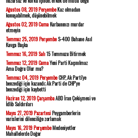
huzursuz ve korku içinde; erkek de mutlu değil
Ağustos 08, 2019 Perşembe
Kaz olmadan
konuşabilmek, düşünebilmek
Ağustos 02, 2019 Cuma
Kurbanınızı murdar
etmeyin
Temmuz 25, 2019 Perşembe
S-400 Bahane Asıl
Kavga Başka
Temmuz 16, 2019 Salı
15 Temmuzu Bitirmek
Temmuz 12, 2019 Cuma
Yeni Parti Kaçınılmaz
Ama Doğru Olur mu?
Temmuz 04, 2019 Perşembe
CHP, Ak Parti'ye
benzediği için kazandı; Ak Parti de CHP'ye
benzediği için kaybetti
Haziran 12, 2019 Çarşamba
ABD İran Çekişmesi ve
İdlib Saldırıları
Mayıs 27, 2019 Pazartesi
Peygamberlerin
varislerini dilenciliğe zorlamak
Mayıs 16, 2019 Perşembe
Medeniyetler
Mahallelerde Doğar