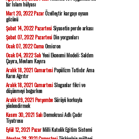
bir İslam hülyası
Mart 20, 2022 Pazar
Özelleştir kargayı oysun
gözünü
Şubat 14, 2022 Pazartesi
Siyasetin perde arkası
Şubat 07, 2022 Pazartesi
Din yorgunları
Ocak 07, 2022 Cuma
Omicron
Ocak 04, 2022 Salı
Yeni Ekonomi Modeli: Saldım
Çayıra, Mevlam Kayıra
Aralık 18, 2021 Cumartesi
Popülizm Tatlıdır Ama
Karın Ağrıtır
Aralık 18, 2021 Cumartesi
Sloganlar fikri ve
düşünmeyi boğarken
Aralık 09, 2021 Perşembe
Sürüyü korkuyla
yönlendirmek
Kasım 30, 2021 Salı
Demokrasi Adlı Çadır
Tiyatrosu
Eylül 12, 2021 Pazar
Milli Katolik Eğitim Sistemi
Ağustos 28, 2021 Cumartesi
Türkiye'nin mülteci