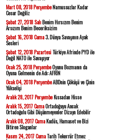
Mart 08, 2018 Perşembe
Namussuzlar Kadar
Cesur Değiliz
Şubat 27, 2018 Salı
Benim Hırsızım Benim
Arsızım Benim Beceriksizim
Şubat 16, 2018 Cuma
3. Dünya Savaşının Ayak
Sesleri
Şubat 12, 2018 Pazartesi
Türkiye Afrinde PYD ile
Değil NATO ile Savaşıyor
Ocak 25, 2018 Perşembe
Oyunu Bozmanın da
Oyuna Gelmenin de Adı: AFRİN
Ocak 04, 2018 Perşembe
ABDnin Çöküşü ve Çinin
Yükselişi
Aralık 28, 2017 Perşembe
Kıssadan Hisse
Aralık 15, 2017 Cuma
Ortadoğuyu Ancak
Ortadoğulu Gibi Düşünmeyenler Dizayn Edebilir
Aralık 08, 2017 Cuma
Kudüs, Hamaset ve Bizi
Bitiren Sloganlar
Kasım 24, 2017 Cuma
Tarih Tekerrür Etmez