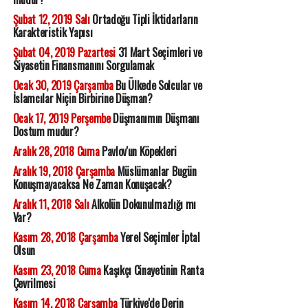
Şubat 12, 2019 Salı
Ortadoğu Tipli İktidarların
Karakteristik Yapısı
Şubat 04, 2019 Pazartesi
31 Mart Seçimleri ve
Siyasetin Finansmanını Sorgulamak
Ocak 30, 2019 Çarşamba
Bu Ülkede Solcular ve
İslamcılar Niçin Birbirine Düşman?
Ocak 17, 2019 Perşembe
Düşmanımın Düşmanı
Dostum mudur?
Aralık 28, 2018 Cuma
Pavlov'un Köpekleri
Aralık 19, 2018 Çarşamba
Müslümanlar Bugün
Konuşmayacaksa Ne Zaman Konuşacak?
Aralık 11, 2018 Salı
Alkolün Dokunulmazlığı mı
Var?
Kasım 28, 2018 Çarşamba
Yerel Seçimler İptal
Olsun
Kasım 23, 2018 Cuma
Kaşıkçı Cinayetinin Ranta
Çevrilmesi
Kasım 14, 2018 Çarşamba
Türkiye'de Derin