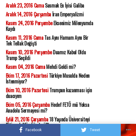
Aralık 23, 2016 Cuma
Susmak En İyisi Galiba
Aralık 14, 2016 Çarşamba
İran Emperyalizmi
Kasım 24, 2016 Perşembe
Eksenimiz Milenyumda
Kaydı
Kasım 11, 2016 Cuma
Tas Aynı Hamam Aynı Bir
Tek Tellak Değişti
Kasım 10, 2016 Perşembe
Duamız Kabul Oldu
Trump Seçildi
Kasım 04, 2016 Cuma
Mehdi Geldi mi?
Ekim 17, 2016 Pazartesi
Türkiye Musulda Neden
İstenmiyor?
Ekim 10, 2016 Pazartesi
Trumpun kazanması için
duacıyım
Ekim 05, 2016 Çarşamba
Hedef FETÖ mü Yoksa
Anadolu Sermayesi mi?
Eylül 21, 2016 Çarşamba
18 Yaşında Üniversiteyi
Bitirmek Mümkün (mü?)
Facebook
Tweet
Eylül 07, 2016 Çarşamba
Biat ve Kula Kul Olma