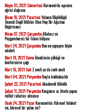
Mayıs 01, 2021 Cumartesi
Koronavirüs aşısının
eğrisi doğrusu
Nisan 19, 2021 Pazartesi
Yalanın Büyüklüğü
Önemli Değil Mühim Olan Hep Bir Ağızdan
Bağırmanız
Nisan 07, 2021 Çarşamba
Allahsız ve
Peygambersiz bir İslam hülyası
Mart 24, 2021 Çarşamba
Ben ne yapayım böyle
adaleti
Mart 19, 2021 Cuma
İdealizmin çöküşü ve
konformizm çağı
Mart 16, 2021 Salı
Z nesli ya da zevk nesli
Mart 04, 2021 Perşembe
İlaçta hokkabazlık
Şubat 22, 2021 Pazartesi
Akademik Kölelik
Şubat 11, 2021 Perşembe
Kavganızı az ötede yapın;
millet rahatsız olmasın
Ocak 24, 2021 Pazar
Koronavirüs: Küresel felaket
mi, küresel bir yalan mı?