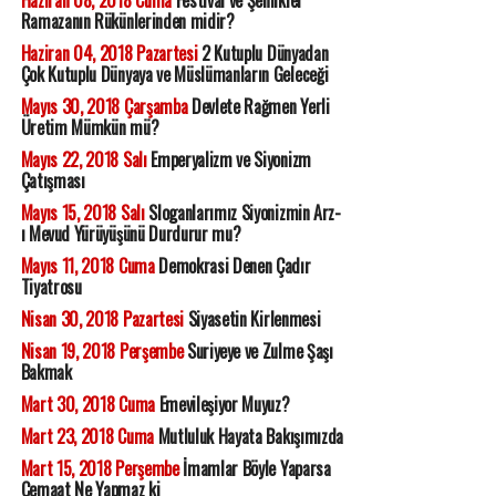
Haziran 08, 2018 Cuma
Festival ve Şenlikler
Ramazanın Rükünlerinden midir?
Haziran 04, 2018 Pazartesi
2 Kutuplu Dünyadan
Çok Kutuplu Dünyaya ve Müslümanların Geleceği
Mayıs 30, 2018 Çarşamba
Devlete Rağmen Yerli
Üretim Mümkün mü?
Mayıs 22, 2018 Salı
Emperyalizm ve Siyonizm
Çatışması
Mayıs 15, 2018 Salı
Sloganlarımız Siyonizmin Arz-
ı Mevud Yürüyüşünü Durdurur mu?
Mayıs 11, 2018 Cuma
Demokrasi Denen Çadır
Tiyatrosu
Nisan 30, 2018 Pazartesi
Siyasetin Kirlenmesi
Nisan 19, 2018 Perşembe
Suriyeye ve Zulme Şaşı
Bakmak
Mart 30, 2018 Cuma
Emevileşiyor Muyuz?
Mart 23, 2018 Cuma
Mutluluk Hayata Bakışımızda
Mart 15, 2018 Perşembe
İmamlar Böyle Yaparsa
Cemaat Ne Yapmaz ki