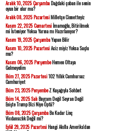
Aralık 10, 2025 Çarşamba
Dağdaki çoban ile senin
oyun bir olur mu?
Aralık 08, 2025 Pazartesi
Milletçe Cinnetteyiz
Kasım 22, 2025 Cumartesi
İmamoğlu, Bitirilmek
mi İsteniyor Yoksa Yarına mı Hazırlanıyor?
Kasım 19, 2025 Çarşamba
Yapan Bilir
Kasım 10, 2025 Pazartesi
Aciz miyiz Yoksa Suçlu
mu?
Kasım 06, 2025 Perşembe
Hemen Oltaya
Gelmeyelim
Ekim 27, 2025 Pazartesi
102 Yıllık Cumhursuz
Cumhuriyet
Ekim 23, 2025 Perşembe
Z Kuşağıyla Sohbet
Ekim 14, 2025 Salı
Bayram Değil Seyran Değil
Enişte Trump Bizi Niye Öptü?
Ekim 08, 2025 Çarşamba
Bu Kadar Linç
Vicdansızlık Değil mi?
Eylül 29, 2025 Pazartesi
Hangi Akılla Amerika'dan