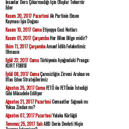
İnsanlar Ders Çıkarmadığı İçin Olaylar Tekerrür
Eder
Kasım 20, 2017 Pazartesi
Ak Partinin Eksen
Kayması İşin Doğası
Kasım 10, 2017 Cuma
Etiyopya Gezi Notları
Kasım 01, 2017 Çarşamba
Her Bilen Bilge midir?
Ekim 11, 2017 Çarşamba
Aman! İdlib Felaketimiz
Olmasın
Eylül 22, 2017 Cuma
Türkiyenin Ayağındaki Pranga:
KÜRT FOBİSİ
Eylül 08, 2017 Cuma
Çaresizliğin Zirvesi Arakan ve
İflas Eden Stratejilerimiz
Ağustos 25, 2017 Cuma
FETÖ ile FETÖnün İstediği
Gibi Mücadele Ediliyor
Ağustos 21, 2017 Pazartesi
Cemaatler Sığınak mı
Yoksa Zindan mı?
Ağustos 07, 2017 Pazartesi
Yalaka Körlüğü
Temmuz 25, 2017 Salı
ABD Derin Devleti Niçin