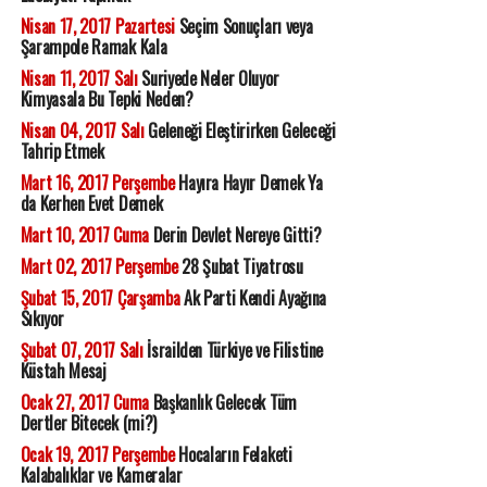
Nisan 17, 2017 Pazartesi
Seçim Sonuçları veya
Şarampole Ramak Kala
Nisan 11, 2017 Salı
Suriyede Neler Oluyor
Kimyasala Bu Tepki Neden?
Nisan 04, 2017 Salı
Geleneği Eleştirirken Geleceği
Tahrip Etmek
Mart 16, 2017 Perşembe
Hayıra Hayır Demek Ya
da Kerhen Evet Demek
Mart 10, 2017 Cuma
Derin Devlet Nereye Gitti?
Mart 02, 2017 Perşembe
28 Şubat Tiyatrosu
Şubat 15, 2017 Çarşamba
Ak Parti Kendi Ayağına
Sıkıyor
Şubat 07, 2017 Salı
İsrailden Türkiye ve Filistine
Küstah Mesaj
Ocak 27, 2017 Cuma
Başkanlık Gelecek Tüm
Dertler Bitecek (mi?)
Ocak 19, 2017 Perşembe
Hocaların Felaketi
Kalabalıklar ve Kameralar