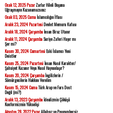
Ocak 12, 2025 Pazar
Zarlar Hileli Boşuna
Uğraşmayın Kazanamazsınız
Ocak 03, 2025 Cuma
İslamcılığın İflası
Aralık 23, 2024 Pazartesi
Devlet Memuru Kafası
Aralık 18, 2024 Çarşamba
İnsan Biraz Utanır
Aralık 11, 2024 Çarşamba
Suriye Zaferi Hayır mı
Şer mi?
Kasım 30, 2024 Cumartesi
Eski İslamcı Yeni
Deistler
Kasım 25, 2024 Pazartesi
İnsan Nasıl Karakter/
Şahsiyet Kazanır Veya Nasıl Hayvanlaşır?
Kasım 20, 2024 Çarşamba
İngilizlerin /
Sömürgecilerin Hakkını Verelim
Kasım 15, 2024 Cuma
Türk Arap ve Fars Dost
Değil (mi?)
Aralık 13, 2023 Çarşamba
İdealizmin Çöküşü
Konformizmin Yükselişi
Ağustos 28, 2022 Pazar
Allahsız ve Peygambersiz