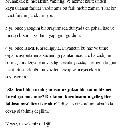
Muhakkak ki mesafenin yakınlığı ve hizmet kalitesinden
kaynaklanan farklar vardır ama bu fark hiçbir zaman 4 kat bir
ücret farkını gerektirmiyor.
5 yıl önce yaptığım bir araştırmada dünyada en pahalı hac ve
umreyi bizim insanların yaptığını gördüm.
4 yıl önce BİMER aracılığıyla, Diyanetin bu hac ve umre
organizasyonlarında kazandığı paraları nerelere harcadığını
sormuştum. Diyanetin yazdığı cevabi yazıda, istediğim bilginin
ticari bir sır olduğu bu yüzden cevap vermeyeceklerini
söylüyorlardı.
Siz ticari bir kuruluş musunuz yoksa bir kamu hizmet
“
kuruluşu musunuz
Bir kamu kuruluşunun gelir gider
?
tablosu nasıl ticari sır olur
?” diye tekrar sordum fakat hala
cevap alabilmiş değilim.
Neyse, meselemiz o değil.