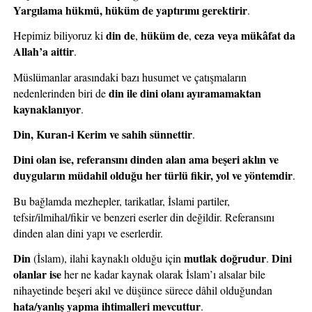
Yargılama hükmü, hüküm de yaptırımı gerektirir
.
din de
hüküm de
ceza veya mükâfat da 
Hepimiz biliyoruz ki 
, 
, 
Allah’a aittir
.
Müslümanlar arasındaki bazı husumet ve çatışmaların 
din ile dini olanı ayıramamaktan 
nedenlerinden biri de 
kaynaklanıyor
.
Din, Kuran-i Kerim ve sahih sünnettir
.
Dini olan ise, referansını dinden alan ama beşeri aklın ve 
duyguların müdahil olduğu her türlü fikir, yol ve yöntemdir
.
Bu bağlamda mezhepler, tarikatlar, İslami partiler, 
tefsir/ilmihal/fikir ve benzeri eserler din değildir. Referansını 
dinden alan dini yapı ve eserlerdir.
Din 
mutlak doğrudur
Dini 
(İslam), ilahi kaynaklı olduğu için 
. 
olanlar ise
 her ne kadar kaynak olarak İslam’ı alsalar bile 
nihayetinde beşeri akıl ve düşünce sürece dâhil olduğundan 
hata/yanlış yapma ihtimalleri mevcuttur
. 