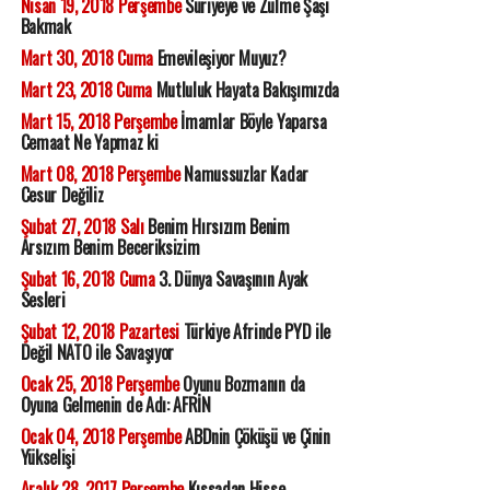
Nisan 19, 2018 Perşembe
Suriyeye ve Zulme Şaşı
Bakmak
Mart 30, 2018 Cuma
Emevileşiyor Muyuz?
Mart 23, 2018 Cuma
Mutluluk Hayata Bakışımızda
Mart 15, 2018 Perşembe
İmamlar Böyle Yaparsa
Cemaat Ne Yapmaz ki
Mart 08, 2018 Perşembe
Namussuzlar Kadar
Cesur Değiliz
Şubat 27, 2018 Salı
Benim Hırsızım Benim
Arsızım Benim Beceriksizim
Şubat 16, 2018 Cuma
3. Dünya Savaşının Ayak
Sesleri
Şubat 12, 2018 Pazartesi
Türkiye Afrinde PYD ile
Değil NATO ile Savaşıyor
Ocak 25, 2018 Perşembe
Oyunu Bozmanın da
Oyuna Gelmenin de Adı: AFRİN
Ocak 04, 2018 Perşembe
ABDnin Çöküşü ve Çinin
Yükselişi
Aralık 28, 2017 Perşembe
Kıssadan Hisse