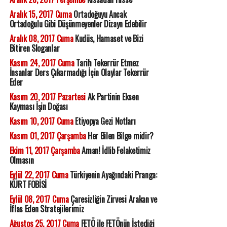
Aralık 15, 2017 Cuma
Ortadoğuyu Ancak
Ortadoğulu Gibi Düşünmeyenler Dizayn Edebilir
Aralık 08, 2017 Cuma
Kudüs, Hamaset ve Bizi
Bitiren Sloganlar
Kasım 24, 2017 Cuma
Tarih Tekerrür Etmez
İnsanlar Ders Çıkarmadığı İçin Olaylar Tekerrür
Eder
Kasım 20, 2017 Pazartesi
Ak Partinin Eksen
Kayması İşin Doğası
Kasım 10, 2017 Cuma
Etiyopya Gezi Notları
Kasım 01, 2017 Çarşamba
Her Bilen Bilge midir?
Ekim 11, 2017 Çarşamba
Aman! İdlib Felaketimiz
Olmasın
Eylül 22, 2017 Cuma
Türkiyenin Ayağındaki Pranga:
KÜRT FOBİSİ
Eylül 08, 2017 Cuma
Çaresizliğin Zirvesi Arakan ve
İflas Eden Stratejilerimiz
Ağustos 25, 2017 Cuma
FETÖ ile FETÖnün İstediği