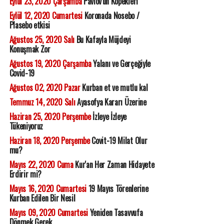
Eylül 23, 2020 Çarşamba
Pavlov'un Köpekleri
Eylül 12, 2020 Cumartesi
Koronada Nosebo /
Plasebo etkisi
Ağustos 25, 2020 Salı
Bu Kafayla Müjdeyi
Konuşmak Zor
Ağustos 19, 2020 Çarşamba
Yalanı ve Gerçeğiyle
Covid-19
Ağustos 02, 2020 Pazar
Kurban et ve mutlu kal
Temmuz 14, 2020 Salı
Ayasofya Kararı Üzerine
Haziran 25, 2020 Perşembe
İzleye İzleye
Tükeniyoruz
Haziran 18, 2020 Perşembe
Covit-19 Milat Olur
mu?
Mayıs 22, 2020 Cuma
Kur'an Her Zaman Hidayete
Erdirir mi?
Mayıs 16, 2020 Cumartesi
19 Mayıs Törenlerine
Kurban Edilen Bir Nesil
Mayıs 09, 2020 Cumartesi
Yeniden Tasavvufa
Dönmek Gerek