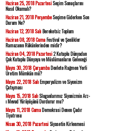
Haziran 25, 2018 Pazartesi
Seçim Sonuçlarını
Nasıl Okumalı?
Haziran 21, 2018 Perşembe
Seçime Giderken Son
Durum Ne?
Haziran 12, 2018 Salı
Bereketsiz Toplum
Haziran 08, 2018 Cuma
Festival ve Şenlikler
Ramazanın Rükünlerinden midir?
Haziran 04, 2018 Pazartesi
2 Kutuplu Dünyadan
Çok Kutuplu Dünyaya ve Müslümanların Geleceği
Mayıs 30, 2018 Çarşamba
Devlete Rağmen Yerli
Üretim Mümkün mü?
Mayıs 22, 2018 Salı
Emperyalizm ve Siyonizm
Çatışması
Mayıs 15, 2018 Salı
Sloganlarımız Siyonizmin Arz-
ı Mevud Yürüyüşünü Durdurur mu?
Mayıs 11, 2018 Cuma
Demokrasi Denen Çadır
Tiyatrosu
Nisan 30, 2018 Pazartesi
Siyasetin Kirlenmesi