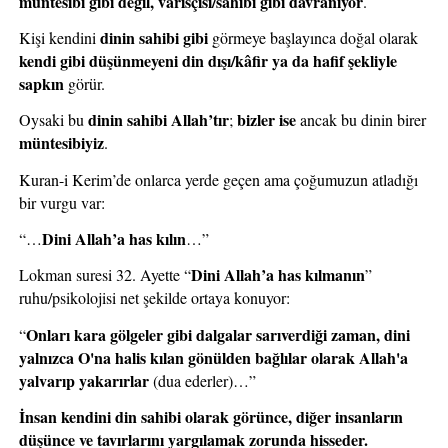
müntesibi gibi değil, varisçisi/sahibi gibi davranıyor
.
dinin sahibi gibi
Kişi kendini 
 görmeye başlayınca doğal olarak 
kendi gibi düşünmeyeni din dışı/kâfir ya da hafif şekliyle 
sapkın 
görür.
dinin sahibi Allah’tır
bizler ise
Oysaki bu 
; 
 ancak bu dinin birer 
müntesibiyiz
.
Kuran-i Kerim’de onlarca yerde geçen ama çoğumuzun atladığı 
bir vurgu var:
Dini Allah’a has kılın
“…
…”
Dini Allah’a has kılmanın
Lokman suresi 32. Ayette “
” 
ruhu/psikolojisi net şekilde ortaya konuyor:
Onları kara gölgeler gibi dalgalar sarıverdiği zaman, dini 
“
yalnızca O'na halis kılan gönülden bağlılar olarak Allah'a 
yalvarıp yakarırlar
 (dua ederler)…”
İnsan kendini din sahibi olarak görünce, diğer insanların 
düşünce ve tavırlarını yargılamak zorunda hisseder. 