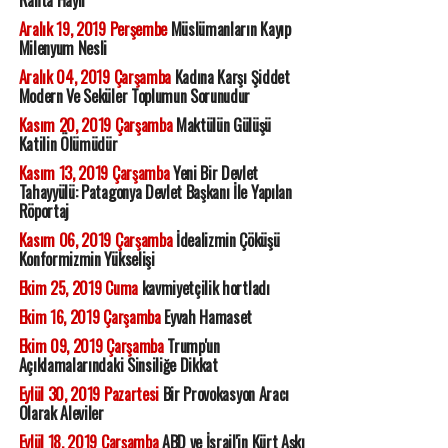
Ranta Hayır
Aralık 19, 2019 Perşembe
Müslümanların Kayıp
Milenyum Nesli
Aralık 04, 2019 Çarşamba
Kadına Karşı Şiddet
Modern Ve Seküler Toplumun Sorunudur
Kasım 20, 2019 Çarşamba
Maktülün Gülüşü
Katilin Ölümüdür
Kasım 13, 2019 Çarşamba
Yeni Bir Devlet
Tahayyülü: Patagonya Devlet Başkanı İle Yapılan
Röportaj
Kasım 06, 2019 Çarşamba
İdealizmin Çöküşü
Konformizmin Yükselişi
Ekim 25, 2019 Cuma
kavmiyetçilik hortladı
Ekim 16, 2019 Çarşamba
Eyvah Hamaset
Ekim 09, 2019 Çarşamba
Trump'un
Açıklamalarındaki Sinsiliğe Dikkat
Eylül 30, 2019 Pazartesi
Bir Provokasyon Aracı
Olarak Aleviler
Eylül 18, 2019 Çarşamba
ABD ve İsrail'in Kürt Aşkı