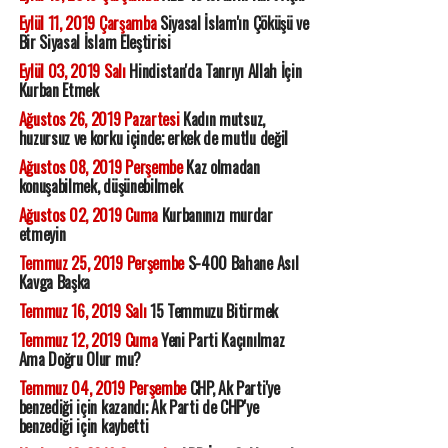
Eylül 11, 2019 Çarşamba
Siyasal İslam'ın Çöküşü ve
Bir Siyasal İslam Eleştirisi
Eylül 03, 2019 Salı
Hindistan'da Tanrıyı Allah İçin
Kurban Etmek
Ağustos 26, 2019 Pazartesi
Kadın mutsuz,
huzursuz ve korku içinde; erkek de mutlu değil
Ağustos 08, 2019 Perşembe
Kaz olmadan
konuşabilmek, düşünebilmek
Ağustos 02, 2019 Cuma
Kurbanınızı murdar
etmeyin
Temmuz 25, 2019 Perşembe
S-400 Bahane Asıl
Kavga Başka
Temmuz 16, 2019 Salı
15 Temmuzu Bitirmek
Temmuz 12, 2019 Cuma
Yeni Parti Kaçınılmaz
Ama Doğru Olur mu?
Temmuz 04, 2019 Perşembe
CHP, Ak Parti'ye
benzediği için kazandı; Ak Parti de CHP'ye
benzediği için kaybetti