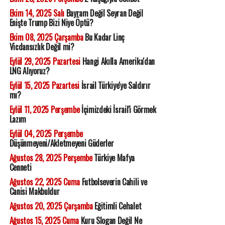
Ekim 14, 2025 Salı
Bayram Değil Seyran Değil
Enişte Trump Bizi Niye Öptü?
Ekim 08, 2025 Çarşamba
Bu Kadar Linç
Vicdansızlık Değil mi?
Eylül 29, 2025 Pazartesi
Hangi Akılla Amerika'dan
LNG Alıyoruz?
Eylül 15, 2025 Pazartesi
İsrail Türkiye'ye Saldırır
mı?
Eylül 11, 2025 Perşembe
İçimizdeki İsrail'i Görmek
Lazım
Eylül 04, 2025 Perşembe
Düşünmeyeni/Akletmeyeni Güderler
Ağustos 28, 2025 Perşembe
Türkiye Mafya
Cenneti
Ağustos 22, 2025 Cuma
Futbolseverin Cahili ve
Canisi Makbuldur
Ağustos 20, 2025 Çarşamba
Eğitimli Cehalet
Ağustos 15, 2025 Cuma
Kuru Slogan Değil Ne