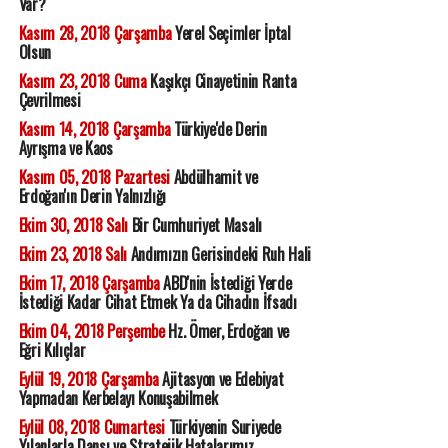
Var?
Kasım 28, 2018 Çarşamba
Yerel Seçimler İptal
Olsun
Kasım 23, 2018 Cuma
Kaşıkçı Cinayetinin Ranta
Çevrilmesi
Kasım 14, 2018 Çarşamba
Türkiye'de Derin
Ayrışma ve Kaos
Kasım 05, 2018 Pazartesi
Abdülhamit ve
Erdoğan'ın Derin Yalnızlığı
Ekim 30, 2018 Salı
Bir Cumhuriyet Masalı
Ekim 23, 2018 Salı
Andımızın Gerisindeki Ruh Hali
Ekim 17, 2018 Çarşamba
ABD'nin İstediği Yerde
İstediği Kadar Cihat Etmek Ya da Cihadın İfsadı
Ekim 04, 2018 Perşembe
Hz. Ömer, Erdoğan ve
Eğri Kılıçlar
Eylül 19, 2018 Çarşamba
Ajitasyon ve Edebiyat
Yapmadan Kerbelayı Konuşabilmek
Eylül 08, 2018 Cumartesi
Türkiyenin Suriyede
Yılanlarla Dansı ve Stratejik Hatalarımız