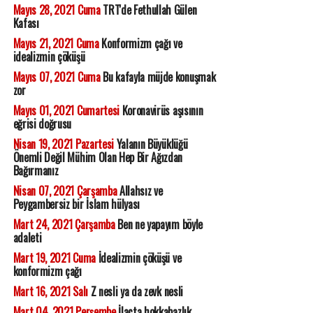
Mayıs 28, 2021 Cuma
TRT'de Fethullah Gülen
Kafası
Mayıs 21, 2021 Cuma
Konformizm çağı ve
idealizmin çöküşü
Mayıs 07, 2021 Cuma
Bu kafayla müjde konuşmak
zor
Mayıs 01, 2021 Cumartesi
Koronavirüs aşısının
eğrisi doğrusu
Nisan 19, 2021 Pazartesi
Yalanın Büyüklüğü
Önemli Değil Mühim Olan Hep Bir Ağızdan
Bağırmanız
Nisan 07, 2021 Çarşamba
Allahsız ve
Peygambersiz bir İslam hülyası
Mart 24, 2021 Çarşamba
Ben ne yapayım böyle
adaleti
Mart 19, 2021 Cuma
İdealizmin çöküşü ve
konformizm çağı
Mart 16, 2021 Salı
Z nesli ya da zevk nesli
Mart 04, 2021 Perşembe
İlaçta hokkabazlık