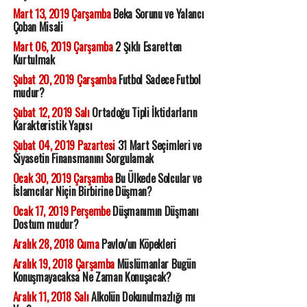
Mart 13, 2019 Çarşamba
Beka Sorunu ve Yalancı
Çoban Misali
Mart 06, 2019 Çarşamba
2 Şıklı Esaretten
Kurtulmak
Şubat 20, 2019 Çarşamba
Futbol Sadece Futbol
mudur?
Şubat 12, 2019 Salı
Ortadoğu Tipli İktidarların
Karakteristik Yapısı
Şubat 04, 2019 Pazartesi
31 Mart Seçimleri ve
Siyasetin Finansmanını Sorgulamak
Ocak 30, 2019 Çarşamba
Bu Ülkede Solcular ve
İslamcılar Niçin Birbirine Düşman?
Ocak 17, 2019 Perşembe
Düşmanımın Düşmanı
Dostum mudur?
Aralık 28, 2018 Cuma
Pavlov'un Köpekleri
Aralık 19, 2018 Çarşamba
Müslümanlar Bugün
Konuşmayacaksa Ne Zaman Konuşacak?
Aralık 11, 2018 Salı
Alkolün Dokunulmazlığı mı