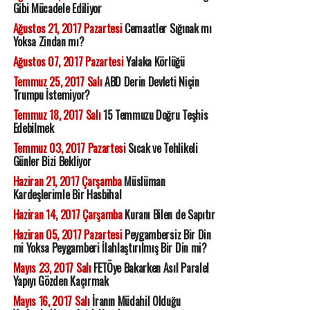
Gibi Mücadele Ediliyor
Ağustos 21, 2017 Pazartesi
Cemaatler Sığınak mı
Yoksa Zindan mı?
Ağustos 07, 2017 Pazartesi
Yalaka Körlüğü
Temmuz 25, 2017 Salı
ABD Derin Devleti Niçin
Trumpu İstemiyor?
Temmuz 18, 2017 Salı
15 Temmuzu Doğru Teşhis
Edebilmek
Temmuz 03, 2017 Pazartesi
Sıcak ve Tehlikeli
Günler Bizi Bekliyor
Haziran 21, 2017 Çarşamba
Müslüman
Kardeşlerimle Bir Hasbihal
Haziran 14, 2017 Çarşamba
Kuranı Bilen de Sapıtır
Haziran 05, 2017 Pazartesi
Peygambersiz Bir Din
mi Yoksa Peygamberi İlahlaştırılmış Bir Din mi?
Mayıs 23, 2017 Salı
FETÖye Bakarken Asıl Paralel
Yapıyı Gözden Kaçırmak
Mayıs 16, 2017 Salı
İranın Müdahil Olduğu