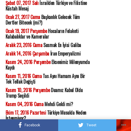
Şubat 07, 2017 Salı
İsrailden Türkiye ve Filistine
Küstah Mesaj
Ocak 27, 2017 Cuma
Başkanlık Gelecek Tüm
Dertler Bitecek (mi?)
Ocak 19, 2017 Perşembe
Hocaların Felaketi
Kalabalıklar ve Kameralar
Aralık 23, 2016 Cuma
Susmak En İyisi Galiba
Aralık 14, 2016 Çarşamba
İran Emperyalizmi
Kasım 24, 2016 Perşembe
Eksenimiz Milenyumda
Kaydı
Kasım 11, 2016 Cuma
Tas Aynı Hamam Aynı Bir
Tek Tellak Değişti
Kasım 10, 2016 Perşembe
Duamız Kabul Oldu
Trump Seçildi
Kasım 04, 2016 Cuma
Mehdi Geldi mi?
Ekim 17, 2016 Pazartesi
Türkiye Musulda Neden
İstenmiyor?
Facebook
Tweet
Ekim 10, 2016 Pazartesi
Trumpun kazanması için