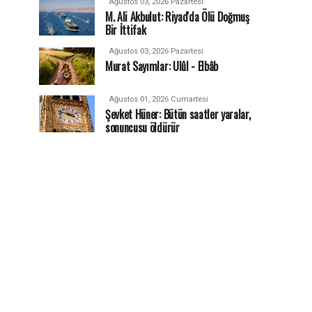
Ağustos 03, 2026 Pazartesi
M. Ali Akbulut: Riyad'da Ölü Doğmuş
Bir İttifak
Ağustos 03, 2026 Pazartesi
Murat Sayımlar: Ulûl - Elbâb
Ağustos 01, 2026 Cumartesi
Şevket Hüner: Bütün saatler yaralar,
sonuncusu öldürür