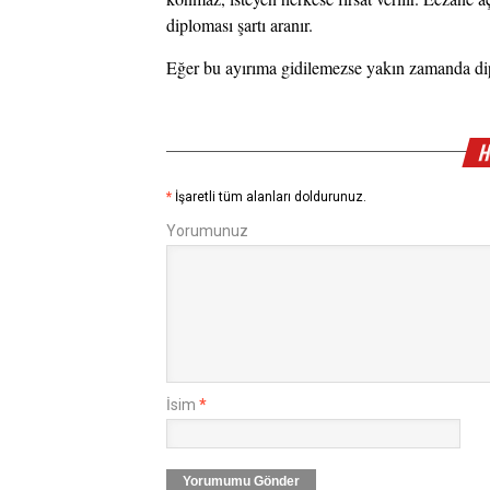
diploması şartı aranır.
Eğer bu ayırıma gidilemezse yakın zamanda dip
H
*
İşaretli tüm alanları doldurunuz.
Yorumunuz
İsim
*
Yorumumu Gönder