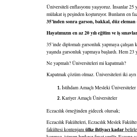
Üniversiteli enflasyonu yaşıyoruz. İnsanlar 25
mülakat iş peşinden koşturuyor. Bunların en fazla
35’inden sonra garson, bakkal, düz eleman 
Hayatımızın en az 20 yılı eğitim ve iş sınavl
35’inde diplomalı garsonluk yapmaya çalışan k
yaşında garsonluk yapmaya başlardı. Hem 23 yı
Ne yapmalı? Üniversiteleri mi kapatmalı?
Kapatmak çözüm olmaz. Üniversiteleri iki ayrı
İstihdam Amaçlı Mesleki Üniversiteler
Kariyer Amaçlı Üniversiteler
Eczacılık örneğinden gidecek olursak; 
Eczacılık Fakülteleri, Eczacılık Meslek Fakültes
ülke ihtiyacı kadar
fakültesi kontenjanı 
 belirle
konmaz, isteyen herkese fırsat verilir. Eczane 