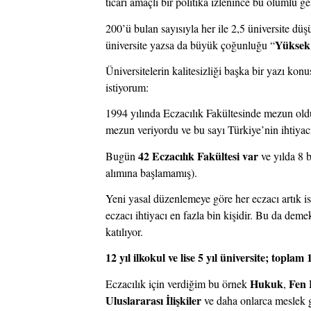
ticari amaçlı bir politika izlenince bu olumlu g
200’ü bulan sayısıyla her ile 2,5 üniversite düş
Yüksek
üniversite yazsa da büyük çoğunluğu “
Üniversitelerin kalitesizliği başka bir yazı kon
istiyorum:
1994 yılında Eczacılık Fakültesinde mezun ol
mezun veriyordu ve bu sayı Türkiye’nin ihtiyacın
42 Eczacılık Fakültesi var
Bugün 
 ve yılda 8 
alımına başlamamış).
Yeni yasal düzenlemeye göre her eczacı artık i
eczacı ihtiyacı en fazla bin kişidir. Bu da deme
katılıyor.
12 yıl ilkokul ve lise 5 yıl üniversite; toplam 
Hukuk
Fen 
Eczacılık için verdiğim bu örnek 
, 
Uluslararası İlişkiler
 ve daha onlarca meslek g