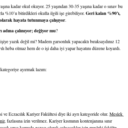
 yaşına kadar okul okuyor. 25 yaşından 30-35 yaşına kadar o sınav bu 
Geri kalan %90’ı, 
 %10’u bitirdikleri okulla ilgili işe girebiliyor. 
olarak hayata tutunmaya çalışıyor
.
arı adına çalınıyor; değiyor mu
?
işiye yazık değil mi? Madem garsonluk yapacaktı bıraksaydınız 12 
lı heba olmaz hem de o işi daha iyi yapar hayatını düzene koyardı.
 kategoriye ayırmak lazım:
i ve Eczacılık Kariyer Fakültesi diye iki ayrı kategoride olur. 
Meslek 
nir
, fazlasına izin verilmez. Kariyer kısmının kontenjanına sınır 
açacak veya kamuda eczacı olarak çalışacaklar için mesleki fakülte 