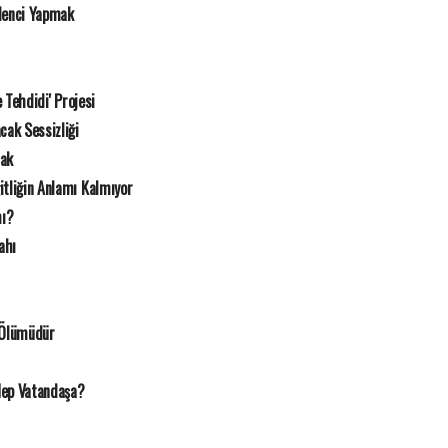
lenci Yapmak
e Tehdidi' Projesi
cak Sessizliği
mak
itliğin Anlamı Kalmıyor
mı?
ahı
 Ölümüdür
Hep Vatandaşa?