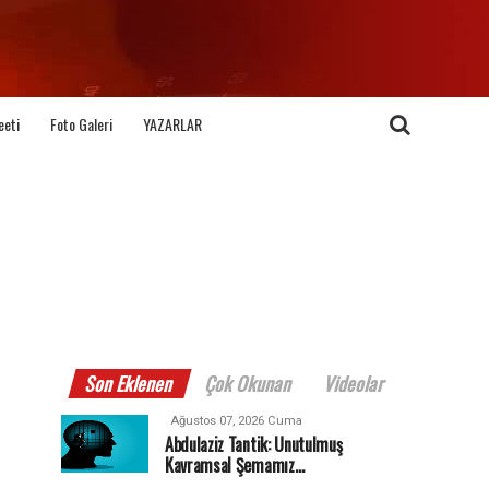
eeti
Foto Galeri
YAZARLAR
Son Eklenen
Çok Okunan
Videolar
Ağustos 07, 2026 Cuma
Abdulaziz Tantik: Unutulmuş
Kavramsal Şemamız…