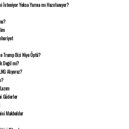
 İsteniyor Yoksa Yarına mı Hazırlanıyor?
mu?
lim
mhuriyet
te Trump Bizi Niye Öptü?
ık Değil mi?
LNG Alıyoruz?
mı?
 Lazım
i Güderler
i
nisi Makbuldur