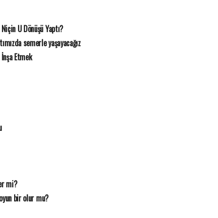
 Niçin U Dönüşü Yaptı?
rtımızda semerle yaşayacağız
 İnşa Etmek
u
er mi?
oyun bir olur mu?