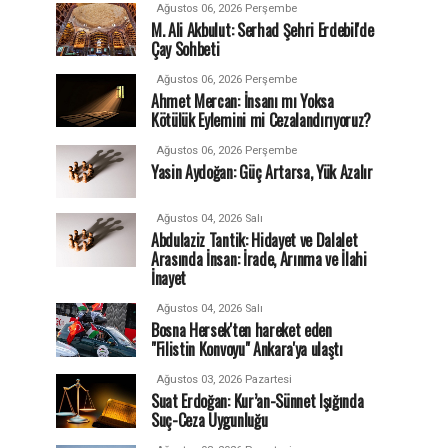
Ağustos 06, 2026 Perşembe
M. Ali Akbulut: Serhad Şehri Erdebil'de
Çay Sohbeti
Ağustos 06, 2026 Perşembe
Ahmet Mercan: İnsanı mı Yoksa
Kötülük Eylemini mi Cezalandırıyoruz?
Ağustos 06, 2026 Perşembe
Yasin Aydoğan: Güç Artarsa, Yük Azalır
Ağustos 04, 2026 Salı
Abdulaziz Tantik: Hidayet ve Dalalet
Arasında İnsan: İrade, Arınma ve İlahi
İnayet
Ağustos 04, 2026 Salı
Bosna Hersek'ten hareket eden
"Filistin Konvoyu" Ankara'ya ulaştı
Ağustos 03, 2026 Pazartesi
Suat Erdoğan: Kur’an-Sünnet Işığında
Suç-Ceza Uygunluğu