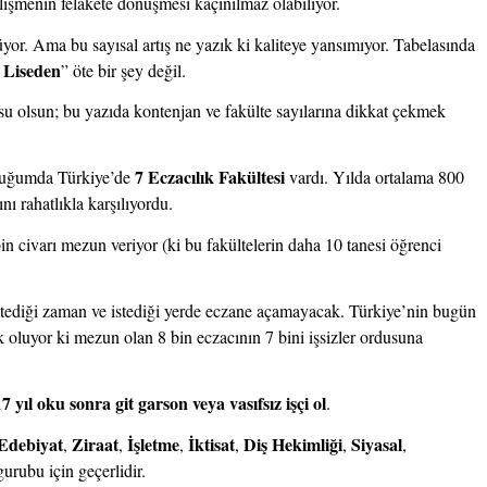
elişmenin felakete dönüşmesi kaçınılmaz olabiliyor.
üyor. Ama bu sayısal artış ne yazık ki kaliteye yansımıyor. Tabelasında 
 Liseden
” öte bir şey değil.
usu olsun; bu yazıda kontenjan ve fakülte sayılarına dikkat çekmek 
7 Eczacılık Fakültesi
duğumda Türkiye’de 
 vardı. Yılda ortalama 800 
ı rahatlıkla karşılıyordu. 
bin civarı mezun veriyor (ki bu fakültelerin daha 10 tanesi öğrenci 
stediği zaman ve istediği yerde eczane açamayacak. Türkiye’nin bugün 
k oluyor ki mezun olan 8 bin eczacının 7 bini işsizler ordusuna 
17 yıl oku sonra git garson veya vasıfsız işçi ol
.
Edebiyat
Ziraat
İşletme
 İktisat
Diş Hekimliği
Siyasal
, 
, 
,
, 
, 
, 
urubu için geçerlidir.