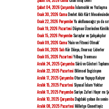
Şubat 06, 2026 Cuma
Cilalı İmaj Devri
Şubat 04, 2026 Çarşamba
İslamcılık ve Yozlaşma
Ocak 30, 2026 Cuma
Devlet Aklı Kürt Meselesinde
Ocak 22, 2026 Perşembe
Ya akıllanacağız ya da sı
Ocak 19, 2026 Pazartesi
Düşman Üzerinden Kimlik
Ocak 15, 2026 Perşembe
Saraylar ve Şakşakçılar
Ocak 09, 2026 Cuma
'Hain ve Fitneci Olmak'
Ocak 06, 2026 Salı
Kör Dünya, Onursuz Liderler
Ocak 05, 2026 Pazartesi
Yılbaşı Travması
Aralık 24, 2025 Çarşamba
Sürü ve Gösteri Toplum
Aralık 22, 2025 Pazartesi
Bilimsel Engizisyon
Aralık 17, 2025 Çarşamba
Oturan Yapışıp Kalıyor
Aralık 15, 2025 Pazartesi
Siyasal İslam Yoktur
Aralık 11, 2025 Perşembe
Suriye Zaferi Hayır mı Ş
Aralık 10, 2025 Çarşamba
Dağdaki çoban ile senin 
Aralık 08, 2025 Pazartesi
Milletçe Cinnetteyiz