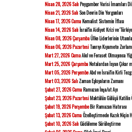
Nisan 28, 2026 Salı
Peygamber Varisi İmamları Di
Nisan 21, 2026 Salı
Son Devrin Din Yorgunları
Nisan 17, 2026 Cuma
Kemalist Sistemin İflası
Nisan 14, 2026 Salı
İsrail'in Aidiyet Krizi ve 'Türkiy
Nisan 08, 2026 Çarşamba
Ülke Liderlerinin Utanıla
Nisan 06, 2026 Pazartesi
Tanrıyı Kıyamete Zorla
Mart 27, 2026 Cuma
Akıl ve Feraset Olmayınca Yiğ
Mart 25, 2026 Çarşamba
Notalardan İsyan Çıkar 
Mart 05, 2026 Perşembe
Abd ve İsrail'in Kirli Tezg
Mart 03, 2026 Salı
Zaman Eşkıyaların Zamanı
Şubat 27, 2026 Cuma
Ramazan İnşa/at Ayı
Şubat 23, 2026 Pazartesi
Maktülün Gülüşü Katilin
Şubat 19, 2026 Perşembe
Bir Ramazan Hatırası
Şubat 13, 2026 Cuma
Özelleştirmede Kazık Niçin 
Şubat 10, 2026 Salı
Güdüleme Sürüleştirme