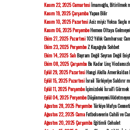
Kasım 22, 2025 Cumartesi
İmamoğlu, Bitirilmek mi
Kasım 19, 2025 Çarşamba
Yapan Bilir
Kasım 10, 2025 Pazartesi
Aciz miyiz Yoksa Suçlu 
Kasım 06, 2025 Perşembe
Hemen Oltaya Gelmeye
Ekim 27, 2025 Pazartesi
102 Yıllık Cumhursuz Cu
Ekim 23, 2025 Perşembe
Z Kuşağıyla Sohbet
Ekim 14, 2025 Salı
Bayram Değil Seyran Değil Eniş
Ekim 08, 2025 Çarşamba
Bu Kadar Linç Vicdansızl
Eylül 29, 2025 Pazartesi
Hangi Akılla Amerika'dan 
Eylül 15, 2025 Pazartesi
İsrail Türkiye'ye Saldırır 
Eylül 11, 2025 Perşembe
İçimizdeki İsrail'i Görmek
Eylül 04, 2025 Perşembe
Düşünmeyeni/Akletmeyen
Ağustos 28, 2025 Perşembe
Türkiye Mafya Cennet
Ağustos 22, 2025 Cuma
Futbolseverin Cahili ve Ca
Ağustos 20, 2025 Çarşamba
Eğitimli Cehalet