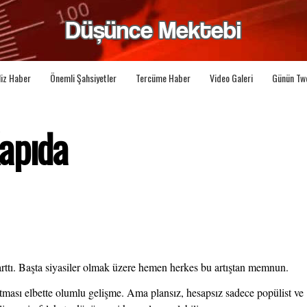
liz Haber
Önemli Şahsiyetler
Tercüme Haber
Video Galeri
Günün Tw
apıda
arttı. Başta siyasiler olmak üzere hemen herkes bu artıştan memnun. 
artması elbette olumlu gelişme. Ama plansız, hesapsız sadece popülist ve 