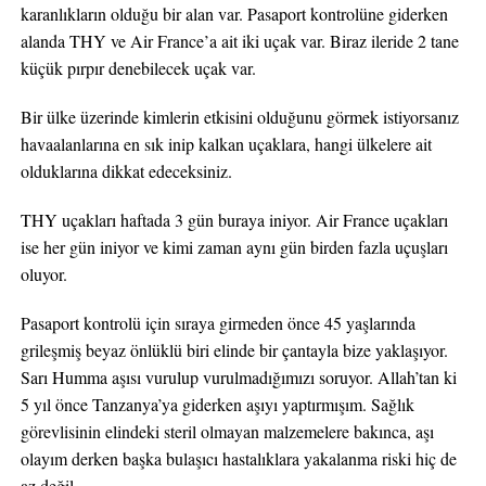
karanlıkların olduğu bir alan var. Pasaport kontrolüne giderken
alanda THY ve Air France’a ait iki uçak var. Biraz ileride 2 tane
küçük pırpır denebilecek uçak var.
Bir ülke üzerinde kimlerin etkisini olduğunu görmek istiyorsanız
havaalanlarına en sık inip kalkan uçaklara, hangi ülkelere ait
olduklarına dikkat edeceksiniz.
THY uçakları haftada 3 gün buraya iniyor. Air France uçakları
ise her gün iniyor ve kimi zaman aynı gün birden fazla uçuşları
oluyor.
Pasaport kontrolü için sıraya girmeden önce 45 yaşlarında
grileşmiş beyaz önlüklü biri elinde bir çantayla bize yaklaşıyor.
Sarı Humma aşısı vurulup vurulmadığımızı soruyor. Allah’tan ki
5 yıl önce Tanzanya’ya giderken aşıyı yaptırmışım. Sağlık
görevlisinin elindeki steril olmayan malzemelere bakınca, aşı
olayım derken başka bulaşıcı hastalıklara yakalanma riski hiç de
az değil.