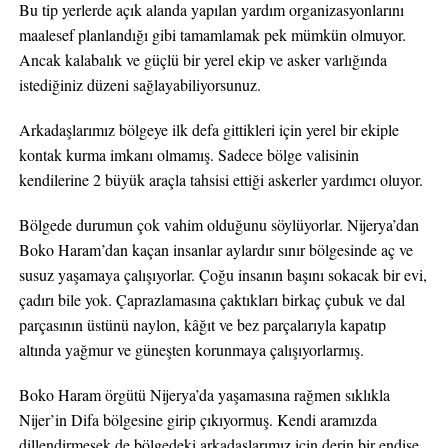
Bu tip yerlerde açık alanda yapılan yardım organizasyonlarını
maalesef planlandığı gibi tamamlamak pek mümkün olmuyor.
Ancak kalabalık ve güçlü bir yerel ekip ve asker varlığında
istediğiniz düzeni sağlayabiliyorsunuz.
Arkadaşlarımız bölgeye ilk defa gittikleri için yerel bir ekiple
kontak kurma imkanı olmamış. Sadece bölge valisinin
kendilerine 2 büyük araçla tahsisi ettiği askerler yardımcı oluyor.
Bölgede durumun çok vahim olduğunu söylüyorlar. Nijerya’dan
Boko Haram’dan kaçan insanlar aylardır sınır bölgesinde aç ve
susuz yaşamaya çalışıyorlar. Çoğu insanın başını sokacak bir evi,
çadırı bile yok. Çaprazlamasına çaktıkları birkaç çubuk ve dal
parçasının üstünü naylon, kâğıt ve bez parçalarıyla kapatıp
altında yağmur ve güneşten korunmaya çalışıyorlarmış.
Boko Haram örgütü Nijerya’da yaşamasına rağmen sıklıkla
Nijer’in Difa bölgesine girip çıkıyormuş. Kendi aramızda
dillendirmesek de bölgedeki arkadaşlarımız için derin bir endişe