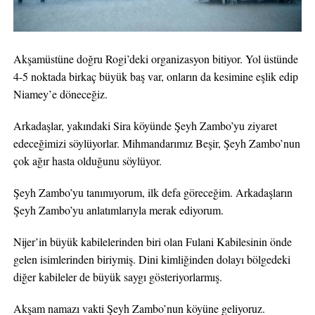
Akşamüstüne doğru Rogi’deki organizasyon bitiyor. Yol üstünde
4-5 noktada birkaç büyük baş var, onların da kesimine eşlik edip
Niamey’e döneceğiz.
Arkadaşlar, yakındaki Sira köyünde Şeyh Zambo’yu ziyaret
edeceğimizi söylüyorlar. Mihmandarımız Beşir, Şeyh Zambo’nun
çok ağır hasta olduğunu söylüyor.
Şeyh Zambo’yu tanımıyorum, ilk defa göreceğim. Arkadaşların
Şeyh Zambo’yu anlatımlarıyla merak ediyorum.
Nijer’in büyük kabilelerinden biri olan Fulani Kabilesinin önde
gelen isimlerinden biriymiş. Dini kimliğinden dolayı bölgedeki
diğer kabileler de büyük saygı gösteriyorlarmış.
Akşam namazı vakti Şeyh Zambo’nun köyüne geliyoruz.