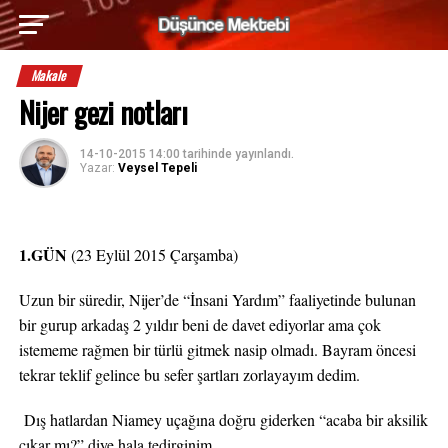
Makale
Nijer gezi notları
14-10-2015 14:00
tarihinde yayınlandı.
Yazar:
Veysel Tepeli
1.GÜN
(23 Eylül 2015 Çarşamba)
Uzun bir süredir, Nijer’de “İnsani Yardım” faaliyetinde bulunan
bir gurup arkadaş 2 yıldır beni de davet ediyorlar ama çok
istememe rağmen bir türlü gitmek nasip olmadı. Bayram öncesi
tekrar teklif gelince bu sefer şartları zorlayayım dedim.
Dış hatlardan Niamey uçağına doğru giderken “acaba bir aksilik
çıkar mı?” diye hala tedirginim.