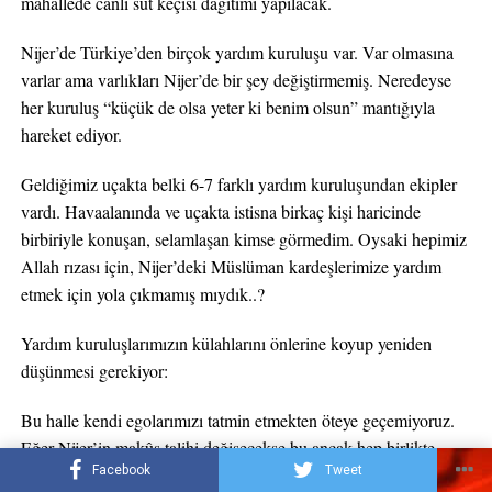
mahallede canlı süt keçisi dağıtımı yapılacak.
Nijer’de Türkiye’den birçok yardım kuruluşu var. Var olmasına
varlar ama varlıkları Nijer’de bir şey değiştirmemiş. Neredeyse
her kuruluş “küçük de olsa yeter ki benim olsun” mantığıyla
hareket ediyor.
Geldiğimiz uçakta belki 6-7 farklı yardım kuruluşundan ekipler
vardı. Havaalanında ve uçakta istisna birkaç kişi haricinde
birbiriyle konuşan, selamlaşan kimse görmedim. Oysaki hepimiz
Allah rızası için, Nijer’deki Müslüman kardeşlerimize yardım
etmek için yola çıkmamış mıydık..?
Yardım kuruluşlarımızın külahlarını önlerine koyup yeniden
düşünmesi gerekiyor:
Bu halle kendi egolarımızı tatmin etmekten öteye geçemiyoruz.
Eğer Nijer’in makûs talihi değişecekse bu ancak hep birlikte
Facebook
Tweet
yapacağımız işlerle mümkündür.