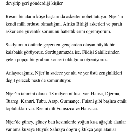
devşirip geri gönderdiği kişiler.
Resmi binaların köşe başlarında askerler nöbet tutuyor. Nijer’in
kendi milli ordusu olmadığını, Afrika Birliği askerleri ve paralı
askerlerle güvenlik sorununu hallettiklerini öğreniyorum.
Stadyumun önünde geçerken gençlerden oluşan büyük bir
kalabalık görüyoruz. Sorduğumuzda ise, Fildişi Sahillerinden
gelen popçu bir grubun konseri olduğunu öğreniyoruz.
Anlayacağınız, Nijer’in sadece yer altı ve yer üstü zenginlikleri
değil gelecek nesli de sömürülüyor.
Nijer’in tahmini olarak 18 milyon nüfusu var. Hausa, Djerma,
Tuareg, Kanuri, Tubu, Arap, Gurmançe, Fulani gibi başlıca etnik
toplulukları var. Resmi dili Fransızca ve Hausaca.
Nijer’de güney, güney batı kesimlerde yoğun kısa ağaçlık alanlar
var ama kuzeye Büyük Sahraya doğru çıktıkça yeşil alanlar