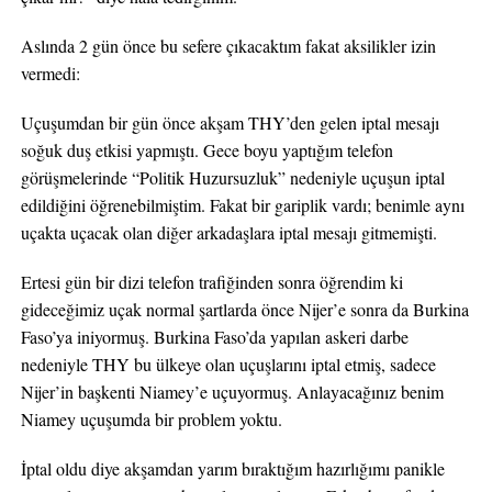
Aslında 2 gün önce bu sefere çıkacaktım fakat aksilikler izin
vermedi:
Uçuşumdan bir gün önce akşam THY’den gelen iptal mesajı
soğuk duş etkisi yapmıştı. Gece boyu yaptığım telefon
görüşmelerinde “Politik Huzursuzluk” nedeniyle uçuşun iptal
edildiğini öğrenebilmiştim. Fakat bir gariplik vardı; benimle aynı
uçakta uçacak olan diğer arkadaşlara iptal mesajı gitmemişti.
Ertesi gün bir dizi telefon trafiğinden sonra öğrendim ki
gideceğimiz uçak normal şartlarda önce Nijer’e sonra da Burkina
Faso’ya iniyormuş. Burkina Faso’da yapılan askeri darbe
nedeniyle THY bu ülkeye olan uçuşlarını iptal etmiş, sadece
Nijer’in başkenti Niamey’e uçuyormuş. Anlayacağınız benim
Niamey uçuşumda bir problem yoktu.
İptal oldu diye akşamdan yarım bıraktığım hazırlığımı panikle