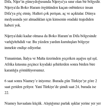
Difa, Nijer’in güneydoğusunda Nijerya’ya sınır olan bir bölgedir.
Nijerya’da Boko Haram örgütünden kaçan onbinlerce insan
Difa’ya göç etmiş. Halleri çok perişan, aç ve açıktalar. Dünya
medyasında yer almadıkları için kimsenin oradaki trajediden
haberi yok.
Nijerya’daki kadar olmasa da Boko Haram’ın Difa bölgesinde
varlığı/tehdidi var. Bu yüzden yardım kuruluşları bölgeye
inmekte endişe ediyorlar.
Yunanistan, İtalya ve Malta üzerinden geçerken aşağısı ışıl ışıl,
Afrika kıtasına geçince kıyıdaki şehirlerden sonra birden bire
karanlığa gömülüyorsunuz.
6 saat sonra Niamey’e iniyoruz. Burada gün Türkiye’ye göre 2
saat geriden geliyor. Yani Türkiye’de şimdi saat 24, burada ise
22.
Niamey havaalanı küçük. Alıştığımız parlak ışıklar yerine yer yer