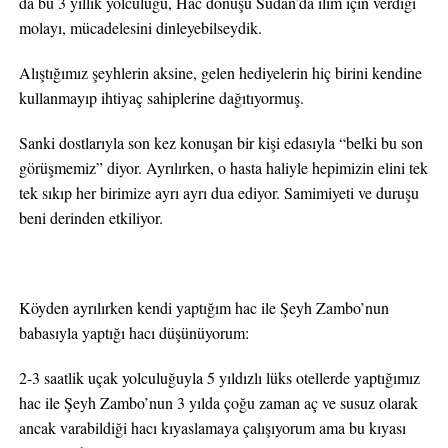
da bu 3 yıllık yolculuğu, Hac dönüşü Sudan’da ilim için verdiği
molayı, mücadelesini dinleyebilseydik.
Alıştığımız şeyhlerin aksine, gelen hediyelerin hiç birini kendine
kullanmayıp ihtiyaç sahiplerine dağıtıyormuş.
Sanki dostlarıyla son kez konuşan bir kişi edasıyla “belki bu son
görüşmemiz” diyor. Ayrılırken, o hasta haliyle hepimizin elini tek
tek sıkıp her birimize ayrı ayrı dua ediyor. Samimiyeti ve duruşu
beni derinden etkiliyor.
Köyden ayrılırken kendi yaptığım hac ile Şeyh Zambo’nun
babasıyla yaptığı hacı düşünüyorum:
2-3 saatlik uçak yolculuğuyla 5 yıldızlı lüks otellerde yaptığımız
hac ile Şeyh Zambo’nun 3 yılda çoğu zaman aç ve susuz olarak
ancak varabildiği hacı kıyaslamaya çalışıyorum ama bu kıyası