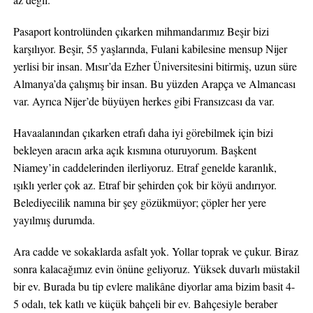
Pasaport kontrolünden çıkarken mihmandarımız Beşir bizi
karşılıyor. Beşir, 55 yaşlarında, Fulani kabilesine mensup Nijer
yerlisi bir insan. Mısır’da Ezher Üniversitesini bitirmiş, uzun süre
Almanya’da çalışmış bir insan. Bu yüzden Arapça ve Almancası
var. Ayrıca Nijer’de büyüyen herkes gibi Fransızcası da var.
Havaalanından çıkarken etrafı daha iyi görebilmek için bizi
bekleyen aracın arka açık kısmına oturuyorum. Başkent
Niamey’in caddelerinden ilerliyoruz. Etraf genelde karanlık,
ışıklı yerler çok az. Etraf bir şehirden çok bir köyü andırıyor.
Belediyecilik namına bir şey gözükmüyor; çöpler her yere
yayılmış durumda.
Ara cadde ve sokaklarda asfalt yok. Yollar toprak ve çukur. Biraz
sonra kalacağımız evin önüne geliyoruz. Yüksek duvarlı müstakil
bir ev. Burada bu tip evlere malikâne diyorlar ama bizim basit 4-
5 odalı, tek katlı ve küçük bahçeli bir ev. Bahçesiyle beraber