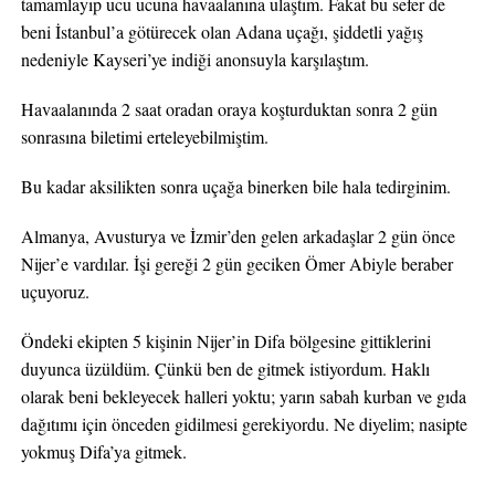
tamamlayıp ucu ucuna havaalanına ulaştım. Fakat bu sefer de
beni İstanbul’a götürecek olan Adana uçağı, şiddetli yağış
nedeniyle Kayseri’ye indiği anonsuyla karşılaştım.
Havaalanında 2 saat oradan oraya koşturduktan sonra 2 gün
sonrasına biletimi erteleyebilmiştim.
Bu kadar aksilikten sonra uçağa binerken bile hala tedirginim.
Almanya, Avusturya ve İzmir’den gelen arkadaşlar 2 gün önce
Nijer’e vardılar. İşi gereği 2 gün geciken Ömer Abiyle beraber
uçuyoruz.
Öndeki ekipten 5 kişinin Nijer’in Difa bölgesine gittiklerini
duyunca üzüldüm. Çünkü ben de gitmek istiyordum. Haklı
olarak beni bekleyecek halleri yoktu; yarın sabah kurban ve gıda
dağıtımı için önceden gidilmesi gerekiyordu. Ne diyelim; nasipte
yokmuş Difa’ya gitmek.