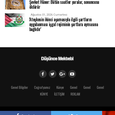
Şevket Hüner: Bütün saatler yaralar, sonuncusu
öldürür
Ağustos 01, 2026 Cumartesi
'Ateşkesin ikinci aşamasıyla ilgili şartların
uygulanması işgal rejiminin şartlara uymasına
bağlıdır'
Genel Bilgiler
Coğrafyamız
Künye
Genel
Genel
Genel
KÜNYE
İLETİŞİM
REKLAM
Copyright © 2018 Düşünce Mektebi