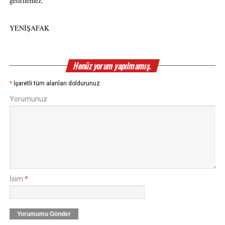
getirilemez.
YENİŞAFAK
Henüz yorum yapılmamış.
*
İşaretli tüm alanları doldurunuz.
Yorumunuz
İsim
*
Yorumumu Gönder