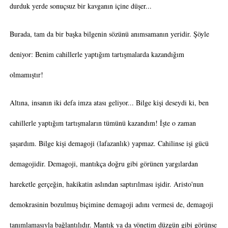
durduk yerde sonuçsuz bir kavganın içine düşer...
Burada, tam da bir başka bilgenin sözünü anımsamanın yeridir. Şöyle
deniyor: Benim cahillerle yaptığım tartışmalarda kazandığım
olmamıştır!
Altına, insanın iki defa imza atası geliyor... Bilge kişi deseydi ki, ben
cahillerle yaptığım tartışmaların tümünü kazandım! İşte o zaman
şaşardım. Bilge kişi demagoji (lafazanlık) yapmaz. Cahilinse işi gücü
demagojidir. Demagoji, mantıkça doğru gibi görünen yargılardan
hareketle gerçeğin, hakikatin aslından saptırılması işidir. Aristo'nun
demokrasinin bozulmuş biçimine demagoji adını vermesi de, demagoji
tanımlamasıyla bağlantılıdır. Mantık ya da yönetim düzgün gibi görünse