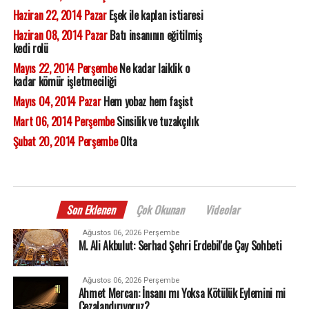
Haziran 22, 2014 Pazar
Eşek ile kaplan istiaresi
Haziran 08, 2014 Pazar
Batı insanının eğitilmiş
kedi rolü
Mayıs 22, 2014 Perşembe
Ne kadar laiklik o
kadar kömür işletmeciliği
Mayıs 04, 2014 Pazar
Hem yobaz hem faşist
Mart 06, 2014 Perşembe
Sinsilik ve tuzakçılık
Şubat 20, 2014 Perşembe
Olta
Son Eklenen
Çok Okunan
Videolar
Ağustos 06, 2026 Perşembe
M. Ali Akbulut: Serhad Şehri Erdebil'de Çay Sohbeti
Ağustos 06, 2026 Perşembe
Ahmet Mercan: İnsanı mı Yoksa Kötülük Eylemini mi
Cezalandırıyoruz?