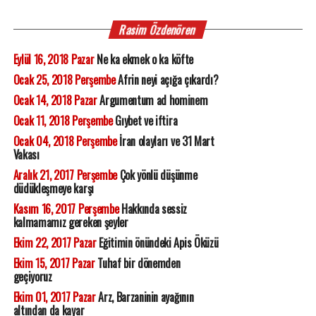
Rasim Özdenören
Eylül 16, 2018 Pazar
Ne ka ekmek o ka köfte
Ocak 25, 2018 Perşembe
Afrin neyi açığa çıkardı?
Ocak 14, 2018 Pazar
Argumentum ad hominem
Ocak 11, 2018 Perşembe
Gıybet ve iftira
Ocak 04, 2018 Perşembe
İran olayları ve 31 Mart
Vakası
Aralık 21, 2017 Perşembe
Çok yönlü düşünme
düdükleşmeye karşı
Kasım 16, 2017 Perşembe
Hakkında sessiz
kalmamamız gereken şeyler
Ekim 22, 2017 Pazar
Eğitimin önündeki Apis Öküzü
Ekim 15, 2017 Pazar
Tuhaf bir dönemden
geçiyoruz
Ekim 01, 2017 Pazar
Arz, Barzaninin ayağının
altından da kayar