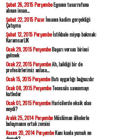
Şubat 26, 2015 Perşembe
Eşyanın tasarrufuna
alınan insan...
Şubat 22, 2015 Pazar
İnsanın kadim gerçekliği:
Çatışma
Şubat 12, 2015 Perşembe
İstikbale miyop bakmak:
KaramsarLIK
Ocak 29, 2015 Perşembe
Başarı versus birinci
gelmek
Ocak 22, 2015 Perşembe
Ah, laikliği bir de
profesörlerimiz anlasa...
Ocak 15, 2015 Perşembe
Batı uygarlığı bağnazdır
Ocak 08, 2015 Perşembe
Tecessüs savunmayı
katleder
Ocak 01, 2015 Perşembe
Haricilerde eksik olan
neydi?
Aralık 25, 2014 Perşembe
Müslüman ülkelerle
buluşmanın ortak zemini
Kasım 20, 2014 Perşembe
Kanı kanla yumak ne
demek?