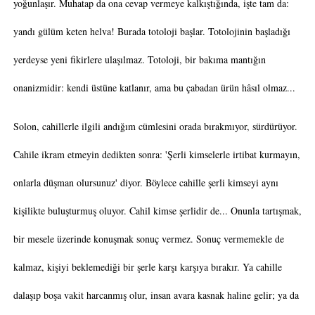
yoğunlaşır. Muhatap da ona cevap vermeye kalkıştığında, işte tam da:
yandı gülüm keten helva! Burada totoloji başlar. Totolojinin başladığı
yerdeyse yeni fikirlere ulaşılmaz. Totoloji, bir bakıma mantığın
onanizmidir: kendi üstüne katlanır, ama bu çabadan ürün hâsıl olmaz...
Solon, cahillerle ilgili andığım cümlesini orada bırakmıyor, sürdürüyor.
Cahile ikram etmeyin dedikten sonra: 'Şerli kimselerle irtibat kurmayın,
onlarla düşman olursunuz' diyor. Böylece cahille şerli kimseyi aynı
kişilikte buluşturmuş oluyor. Cahil kimse şerlidir de... Onunla tartışmak,
bir mesele üzerinde konuşmak sonuç vermez. Sonuç vermemekle de
kalmaz, kişiyi beklemediği bir şerle karşı karşıya bırakır. Ya cahille
dalaşıp boşa vakit harcanmış olur, insan avara kasnak haline gelir; ya da