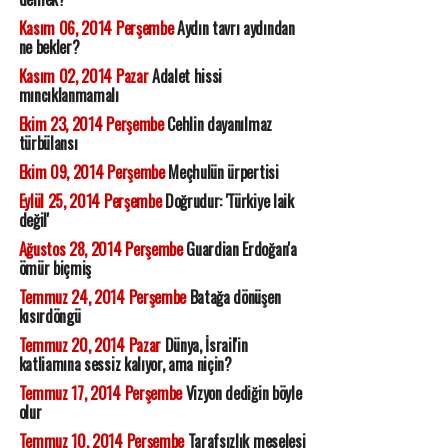
Kasım 06, 2014 Perşembe
Aydın tavrı aydından
ne bekler?
Kasım 02, 2014 Pazar
Adalet hissi
mıncıklanmamalı
Ekim 23, 2014 Perşembe
Cehlin dayanılmaz
türbülansı
Ekim 09, 2014 Perşembe
Meçhulün ürpertisi
Eylül 25, 2014 Perşembe
Doğrudur: 'Türkiye laik
değil'
Ağustos 28, 2014 Perşembe
Guardian Erdoğan'a
ömür biçmiş
Temmuz 24, 2014 Perşembe
Batağa dönüşen
kısırdöngü
Temmuz 20, 2014 Pazar
Dünya, İsrail'in
katliamına sessiz kalıyor, ama niçin?
Temmuz 17, 2014 Perşembe
Vizyon dediğin böyle
olur
Temmuz 10, 2014 Perşembe
Tarafsızlık meselesi