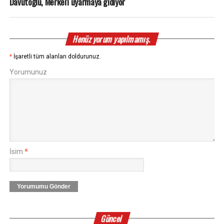
Davutoğlu, Merkel'i uyarmaya gidiyor
Henüz yorum yapılmamış.
*
İşaretli tüm alanları doldurunuz.
Yorumunuz
İsim
*
Yorumumu Gönder
Güncel