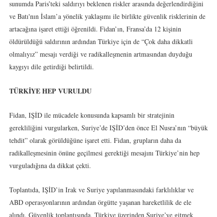
sunumda Paris’teki saldırıyı beklenen riskler arasında değerlendirdiğini
ve Batı'nın İslam’a yönelik yaklaşımı ile birlikte güvenlik risklerinin de
artacağına işaret ettiği öğrenildi. Fidan’ın, Fransa’da 12 kişinin
öldürüldüğü saldırının ardından Türkiye için de “Çok daha dikkatli
olmalıyız” mesajı verdiği ve radikalleşmenin artmasından duyduğu
kaygıyı dile getirdiği belirtildi.
TÜRKİYE HEP VURULDU
Fidan, IŞİD ile mücadele konusunda kapsamlı bir stratejinin
gerekliliğini vurgularken, Suriye’de IŞİD’den önce El Nusra’nın “büyük
tehdit” olarak görüldüğüne işaret etti. Fidan, grupların daha da
radikalleşmesinin önüne geçilmesi gerektiği mesajını Türkiye’nin hep
vurguladığına da dikkat çekti.
Toplantıda, IŞİD’in Irak ve Suriye yapılanmasındaki farklılıklar ve
ABD operasyonlarının ardından örgütte yaşanan hareketlilik de ele
alındı. Güvenlik toplantısında, Türkiye üzerinden Suriye’ye gitmek