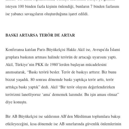
isteyen 100 binden fazla kişinin önlendiği, bunların 7 binden fazlasını
ise yabancı savaşçıların oluşturduğuna işaret edildi.
BASKI ARTARSA TERÖR DE ARTAR
Konferansa katılan Paris Büyükelçisi Hakkı Akil ise, Avrupa’da İslami
gruplara baskının artması halinde terörün de artacağı uyarısını yaptı.
Akil, Türkiye’nin PKK ile 1980’lerden başlayan mücadelesini
anımsatarak, “Baskı terörü besler. Terör de baskıyı arttırır. Biz bunu
bizzat yaşadık. 80 sonrası dönemde baskı yaptıkça terör arttı, terör
arttıkça baskı yaptık” dedi. Akil “Bir terör olayını değerlendirirken
terörizmi lanetliyoruz ‘ama’ dememek lazımdır. Bu işin aması olmaz”
diye konuştu.
Bir AB Büyükelçisi ise saldırının AB’den Müslüman toplumlara bakışı
etkileyeceğini, kısa dönemde ise AB sınırlarında güvenlik önlemlerinin