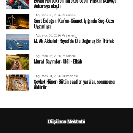
Bosna Hersek'ten hareket eden "Filistin Konvoyu"
Ankara'ya ulaştı
Ağustos 03, 2026 Pazartesi
Suat Erdoğan: Kur’an-Sünnet Işığında Suç-Ceza
Uygunluğu
Ağustos 03, 2026 Pazartesi
M. Ali Akbulut: Riyad'da Ölü Doğmuş Bir İttifak
Ağustos 03, 2026 Pazartesi
Murat Sayımlar: Ulûl - Elbâb
Ağustos 01, 2026 Cumartesi
Şevket Hüner: Bütün saatler yaralar, sonuncusu
öldürür