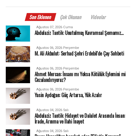
Son Eklenen
Çok Okunan
Videolar
Ağustos 07, 2026 Cuma
Abdulaziz Tantik: Unutulmuş Kavramsal Şemamız…
Ağustos 06, 2026 Perşembe
M. Ali Akbulut: Serhad Şehri Erdebil'de Çay Sohbeti
Ağustos 06, 2026 Perşembe
Ahmet Mercan: İnsanı mı Yoksa Kötülük Eylemini mi
Cezalandırıyoruz?
Ağustos 06, 2026 Perşembe
Yasin Aydoğan: Güç Artarsa, Yük Azalır
Ağustos 04, 2026 Salı
Abdulaziz Tantik: Hidayet ve Dalalet Arasında İnsan:
İrade, Arınma ve İlahi İnayet
Ağustos 04, 2026 Salı