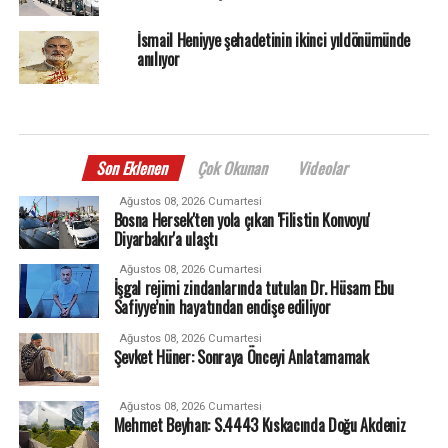
İsmail Heniyye şehadetinin ikinci yıldönümünde
anılıyor
Son Eklenen
Çok Okunan
Videolar
Ağustos 08, 2026 Cumartesi
Bosna Hersek'ten yola çıkan 'Filistin Konvoyu'
Diyarbakır'a ulaştı
Ağustos 08, 2026 Cumartesi
İşgal rejimi zindanlarında tutulan Dr. Hüsam Ebu
Safiyye’nin hayatından endişe ediliyor
Ağustos 08, 2026 Cumartesi
Şevket Hüner: Sonraya Önceyi Anlatamamak
Ağustos 08, 2026 Cumartesi
Mehmet Beyhan: S.4443 Kıskacında Doğu Akdeniz