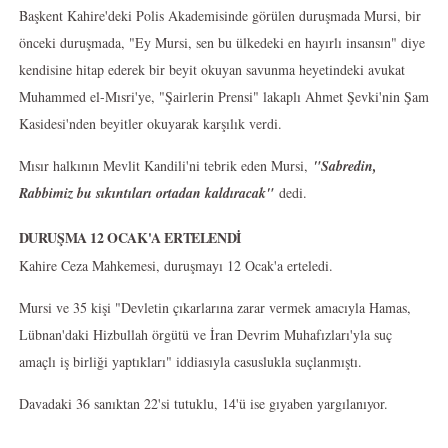
Başkent Kahire'deki Polis Akademisinde görülen duruşmada Mursi, bir
önceki duruşmada, "Ey Mursi, sen bu ülkedeki en hayırlı insansın" diye
kendisine hitap ederek bir beyit okuyan savunma heyetindeki avukat
Muhammed el-Mısri'ye, "Şairlerin Prensi" lakaplı Ahmet Şevki'nin Şam
Kasidesi'nden beyitler okuyarak karşılık verdi.
Mısır halkının Mevlit Kandili'ni tebrik eden Mursi,
"Sabredin,
Rabbimiz bu sıkıntıları ortadan kaldıracak"
dedi.
DURUŞMA 12 OCAK'A ERTELENDİ
Kahire Ceza Mahkemesi, duruşmayı 12 Ocak'a erteledi.
Mursi ve 35 kişi "Devletin çıkarlarına zarar vermek amacıyla Hamas,
Lübnan'daki Hizbullah örgütü ve İran Devrim Muhafızları'yla suç
amaçlı iş birliği yaptıkları" iddiasıyla casuslukla suçlanmıştı.
Davadaki 36 sanıktan 22'si tutuklu, 14'ü ise gıyaben yargılanıyor.