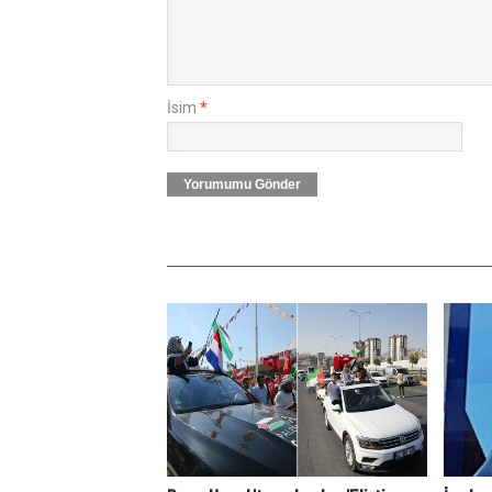
İsim
*
Yorumumu Gönder