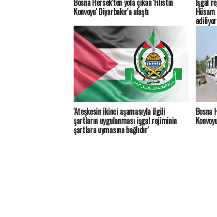
Bosna Hersek'ten yola çıkan 'Filistin
İşgal r
Konvoyu' Diyarbakır'a ulaştı
Hüsam E
ediliyor
'Ateşkesin ikinci aşamasıyla ilgili
Bosna H
şartların uygulanması işgal rejiminin
Konvoyu
şartlara uymasına bağlıdır'