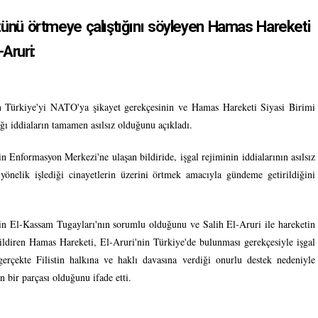
 üstünü örtmeye çalıştığını söyleyen Hamas Hareketi
-Aruri:
in Türkiye'yi NATO'ya şikayet gerekçesinin ve Hamas Hareketi Siyasi Birimi
dığı iddiaların tamamen asılsız olduğunu açıkladı.
in Enformasyon Merkezi'ne ulaşan bildiride, işgal rejiminin iddialarının asılsız
 yönelik işlediği cinayetlerin üzerini örtmek amacıyla gündeme getirildiğini
din El-Kassam Tugayları'nın sorumlu olduğunu ve Salih El-Aruri ile hareketin
 bildiren Hamas Hareketi, El-Aruri'nin Türkiye'de bulunması gerekçesiyle işgal
erçekte Filistin halkına ve haklı davasına verdiği onurlu destek nedeniyle
bir parçası olduğunu ifade etti.