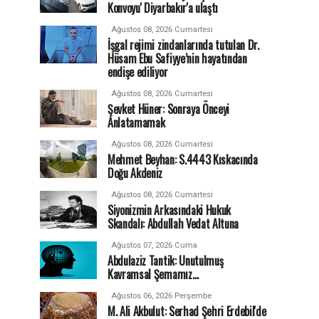
Konvoyu' Diyarbakır'a ulaştı
Ağustos 08, 2026 Cumartesi
İşgal rejimi zindanlarında tutulan Dr.
Hüsam Ebu Safiyye’nin hayatından
endişe ediliyor
Ağustos 08, 2026 Cumartesi
Şevket Hüner: Sonraya Önceyi
Anlatamamak
Ağustos 08, 2026 Cumartesi
Mehmet Beyhan: S.4443 Kıskacında
Doğu Akdeniz
Ağustos 08, 2026 Cumartesi
Siyonizmin Arkasındaki Hukuk
Skandalı: Abdullah Vedat Altuna
Ağustos 07, 2026 Cuma
Abdulaziz Tantik: Unutulmuş
Kavramsal Şemamız…
Ağustos 06, 2026 Perşembe
M. Ali Akbulut: Serhad Şehri Erdebil'de