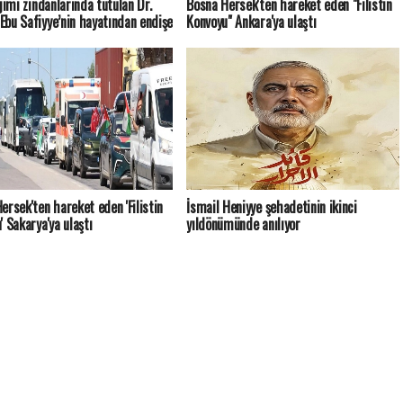
ejimi zindanlarında tutulan Dr.
Bosna Hersek'ten hareket eden "Filistin
bu Safiyye’nin hayatından endişe
Konvoyu" Ankara'ya ulaştı
ersek'ten hareket eden 'Filistin
İsmail Heniyye şehadetinin ikinci
' Sakarya'ya ulaştı
yıldönümünde anılıyor