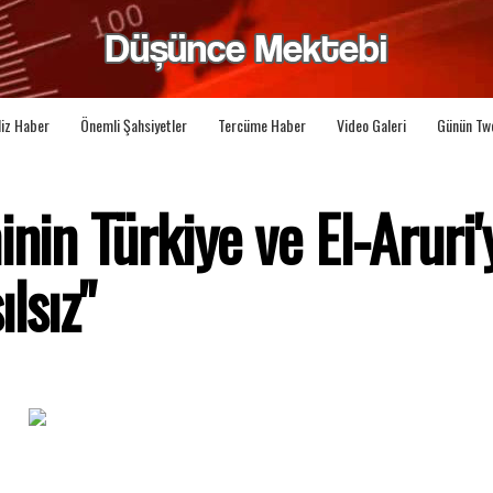
liz Haber
Önemli Şahsiyetler
Tercüme Haber
Video Galeri
Günün Tw
nin Türkiye ve El-Aruri'
lsız"