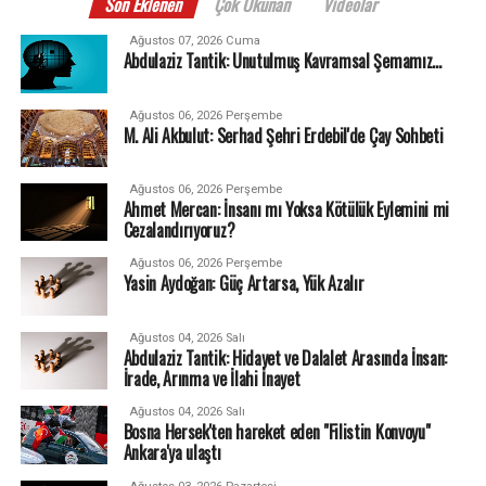
Son Eklenen
Çok Okunan
Videolar
Ağustos 07, 2026 Cuma
Abdulaziz Tantik: Unutulmuş Kavramsal Şemamız…
Ağustos 06, 2026 Perşembe
M. Ali Akbulut: Serhad Şehri Erdebil'de Çay Sohbeti
Ağustos 06, 2026 Perşembe
Ahmet Mercan: İnsanı mı Yoksa Kötülük Eylemini mi
Cezalandırıyoruz?
Ağustos 06, 2026 Perşembe
Yasin Aydoğan: Güç Artarsa, Yük Azalır
Ağustos 04, 2026 Salı
Abdulaziz Tantik: Hidayet ve Dalalet Arasında İnsan:
İrade, Arınma ve İlahi İnayet
Ağustos 04, 2026 Salı
Bosna Hersek'ten hareket eden "Filistin Konvoyu"
Ankara'ya ulaştı