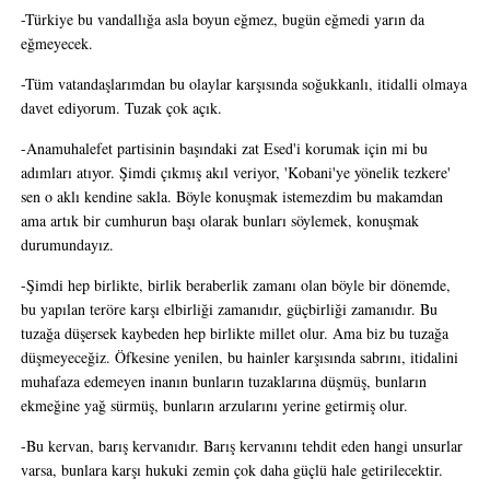
-Türkiye bu vandallığa asla boyun eğmez, bugün eğmedi yarın da
eğmeyecek.
-Tüm vatandaşlarımdan bu olaylar karşısında soğukkanlı, itidalli olmaya
davet ediyorum. Tuzak çok açık.
-Anamuhalefet partisinin başındaki zat Esed'i korumak için mi bu
adımları atıyor. Şimdi çıkmış akıl veriyor, 'Kobani'ye yönelik tezkere'
sen o aklı kendine sakla. Böyle konuşmak istemezdim bu makamdan
ama artık bir cumhurun başı olarak bunları söylemek, konuşmak
durumundayız.
-Şimdi hep birlikte, birlik beraberlik zamanı olan böyle bir dönemde,
bu yapılan teröre karşı elbirliği zamanıdır, güçbirliği zamanıdır. Bu
tuzağa düşersek kaybeden hep birlikte millet olur. Ama biz bu tuzağa
düşmeyeceğiz. Öfkesine yenilen, bu hainler karşısında sabrını, itidalini
muhafaza edemeyen inanın bunların tuzaklarına düşmüş, bunların
ekmeğine yağ sürmüş, bunların arzularını yerine getirmiş olur.
-Bu kervan, barış kervanıdır. Barış kervanını tehdit eden hangi unsurlar
varsa, bunlara karşı hukuki zemin çok daha güçlü hale getirilecektir.