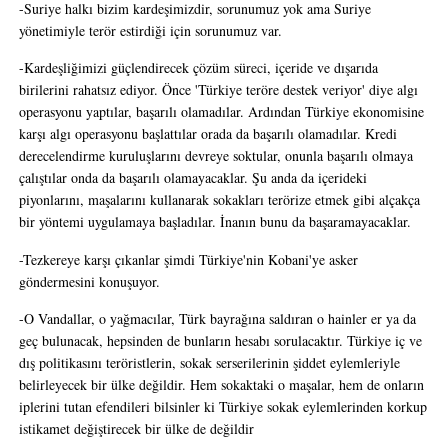
-Suriye halkı bizim kardeşimizdir, sorunumuz yok ama Suriye
yönetimiyle terör estirdiği için sorunumuz var.
-Kardeşliğimizi güçlendirecek çözüm süreci, içeride ve dışarıda
birilerini rahatsız ediyor. Önce 'Türkiye teröre destek veriyor' diye algı
operasyonu yaptılar, başarılı olamadılar. Ardından Türkiye ekonomisine
karşı algı operasyonu başlattılar orada da başarılı olamadılar. Kredi
derecelendirme kuruluşlarını devreye soktular, onunla başarılı olmaya
çalıştılar onda da başarılı olamayacaklar. Şu anda da içerideki
piyonlarını, maşalarını kullanarak sokakları terörize etmek gibi alçakça
bir yöntemi uygulamaya başladılar. İnanın bunu da başaramayacaklar.
-Tezkereye karşı çıkanlar şimdi Türkiye'nin Kobani'ye asker
göndermesini konuşuyor.
-O Vandallar, o yağmacılar, Türk bayrağına saldıran o hainler er ya da
geç bulunacak, hepsinden de bunların hesabı sorulacaktır. Türkiye iç ve
dış politikasını teröristlerin, sokak serserilerinin şiddet eylemleriyle
belirleyecek bir ülke değildir. Hem sokaktaki o maşalar, hem de onların
iplerini tutan efendileri bilsinler ki Türkiye sokak eylemlerinden korkup
istikamet değiştirecek bir ülke de değildir