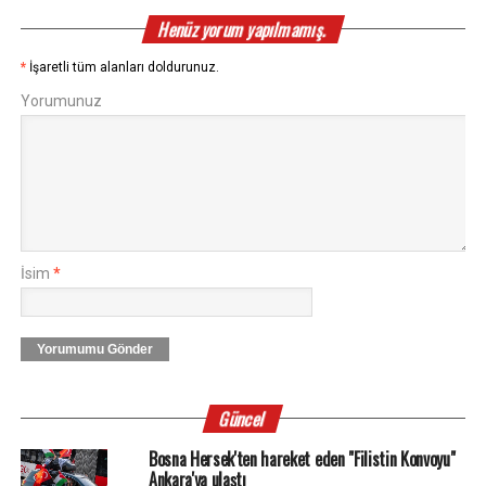
Henüz yorum yapılmamış.
*
İşaretli tüm alanları doldurunuz.
Yorumunuz
İsim
*
Yorumumu Gönder
Güncel
Bosna Hersek'ten hareket eden "Filistin Konvoyu"
Ankara'ya ulaştı