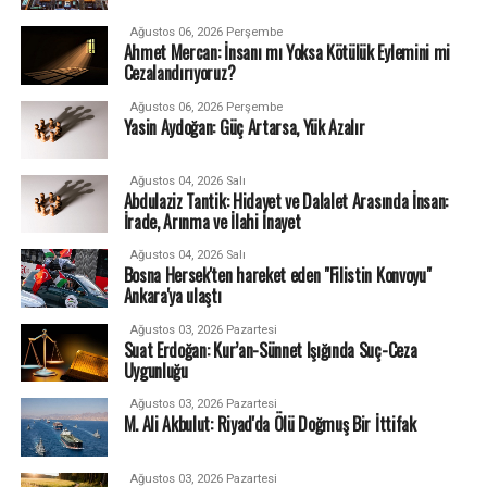
Ağustos 06, 2026 Perşembe
Ahmet Mercan: İnsanı mı Yoksa Kötülük Eylemini mi
Cezalandırıyoruz?
Ağustos 06, 2026 Perşembe
Yasin Aydoğan: Güç Artarsa, Yük Azalır
Ağustos 04, 2026 Salı
Abdulaziz Tantik: Hidayet ve Dalalet Arasında İnsan:
İrade, Arınma ve İlahi İnayet
Ağustos 04, 2026 Salı
Bosna Hersek'ten hareket eden "Filistin Konvoyu"
Ankara'ya ulaştı
Ağustos 03, 2026 Pazartesi
Suat Erdoğan: Kur’an-Sünnet Işığında Suç-Ceza
Uygunluğu
Ağustos 03, 2026 Pazartesi
M. Ali Akbulut: Riyad'da Ölü Doğmuş Bir İttifak
Ağustos 03, 2026 Pazartesi