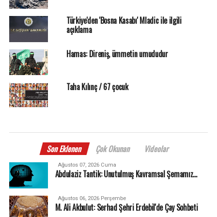
Türkiye'den 'Bosna Kasabı' Mladic ile ilgili
açıklama
Hamas: Direniş, ümmetin umududur
Taha Kılınç / 67 çocuk
Son Eklenen
Çok Okunan
Videolar
Ağustos 07, 2026 Cuma
Abdulaziz Tantik: Unutulmuş Kavramsal Şemamız…
Ağustos 06, 2026 Perşembe
M. Ali Akbulut: Serhad Şehri Erdebil'de Çay Sohbeti