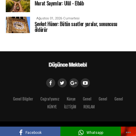
Murat Sayımlar: Ulûl - Elbâb
Ağustos 01, 2026 Cumartesi
Şevket Hüner: Bütün saatler yaralar, sonuncusu
öldürür
Genel Bilgiler
Coğrafyamız
Künye
Genel
Genel
Genel
KÜNYE
İLETİŞİM
REKLAM
Copyright © 2018 Düşünce Mektebi
Facebook
Whatsapp