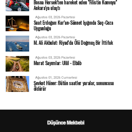
Bosna Hersek'ten hareket eden "Filistin Konvoyu"
Ankara'ya ulaştı
Ağustos 03, 2026 Pazartesi
Suat Erdoğan: Kur’an-Sünnet Işığında Suç-Ceza
Uygunluğu
Ağustos 03, 2026 Pazartesi
M. Ali Akbulut: Riyad'da Ölü Doğmuş Bir İttifak
Ağustos 03, 2026 Pazartesi
Murat Sayımlar: Ulûl - Elbâb
Ağustos 01, 2026 Cumartesi
Şevket Hüner: Bütün saatler yaralar, sonuncusu
öldürür