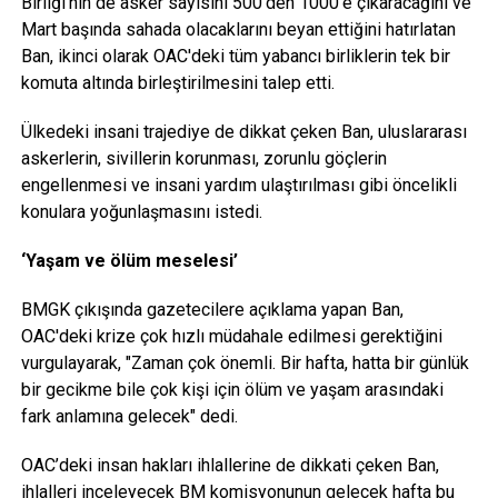
Birliği'nin de asker sayısını 500'den 1000'e çıkaracağını ve
Mart başında sahada olacaklarını beyan ettiğini hatırlatan
Ban, ikinci olarak OAC'deki tüm yabancı birliklerin tek bir
komuta altında birleştirilmesini talep etti.
Ülkedeki insani trajediye de dikkat çeken Ban, uluslararası
askerlerin, sivillerin korunması, zorunlu göçlerin
engellenmesi ve insani yardım ulaştırılması gibi öncelikli
konulara yoğunlaşmasını istedi.
‘Yaşam ve ölüm meselesi’
BMGK çıkışında gazetecilere açıklama yapan Ban,
OAC'deki krize çok hızlı müdahale edilmesi gerektiğini
vurgulayarak, "Zaman çok önemli. Bir hafta, hatta bir günlük
bir gecikme bile çok kişi için ölüm ve yaşam arasındaki
fark anlamına gelecek" dedi.
OAC’deki insan hakları ihlallerine de dikkati çeken Ban,
ihlalleri inceleyecek BM komisyonunun gelecek hafta bu