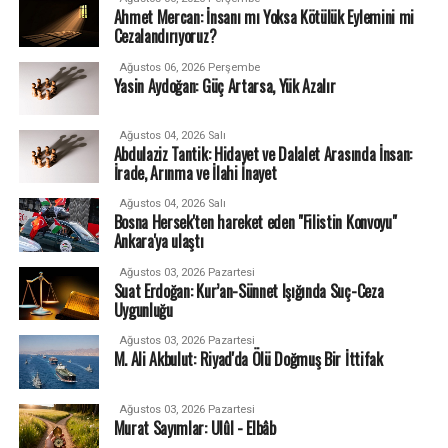
Ahmet Mercan: İnsanı mı Yoksa Kötülük Eylemini mi
Cezalandırıyoruz?
Ağustos 06, 2026 Perşembe
Yasin Aydoğan: Güç Artarsa, Yük Azalır
Ağustos 04, 2026 Salı
Abdulaziz Tantik: Hidayet ve Dalalet Arasında İnsan:
İrade, Arınma ve İlahi İnayet
Ağustos 04, 2026 Salı
Bosna Hersek'ten hareket eden "Filistin Konvoyu"
Ankara'ya ulaştı
Ağustos 03, 2026 Pazartesi
Suat Erdoğan: Kur’an-Sünnet Işığında Suç-Ceza
Uygunluğu
Ağustos 03, 2026 Pazartesi
M. Ali Akbulut: Riyad'da Ölü Doğmuş Bir İttifak
Ağustos 03, 2026 Pazartesi
Murat Sayımlar: Ulûl - Elbâb