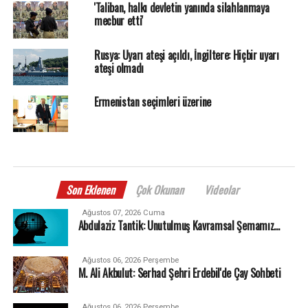
'Taliban, halkı devletin yanında silahlanmaya
mecbur etti'
Rusya: Uyarı ateşi açıldı, İngiltere: Hiçbir uyarı
ateşi olmadı
Ermenistan seçimleri üzerine
Son Eklenen
Çok Okunan
Videolar
Ağustos 07, 2026 Cuma
Abdulaziz Tantik: Unutulmuş Kavramsal Şemamız…
Ağustos 06, 2026 Perşembe
M. Ali Akbulut: Serhad Şehri Erdebil'de Çay Sohbeti
Ağustos 06, 2026 Perşembe