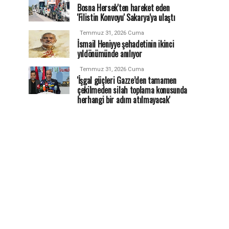
Bosna Hersek'ten hareket eden
'Filistin Konvoyu' Sakarya'ya ulaştı
Temmuz 31, 2026 Cuma
İsmail Heniyye şehadetinin ikinci
yıldönümünde anılıyor
Temmuz 31, 2026 Cuma
'İşgal güçleri Gazze’den tamamen
çekilmeden silah toplama konusunda
herhangi bir adım atılmayacak'