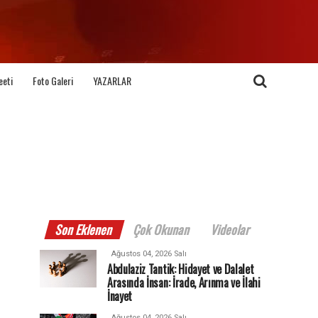
eeti
Foto Galeri
YAZARLAR
Son Eklenen
Çok Okunan
Videolar
Ağustos 04, 2026 Salı
Abdulaziz Tantik: Hidayet ve Dalalet
Arasında İnsan: İrade, Arınma ve İlahi
İnayet
Ağustos 04, 2026 Salı