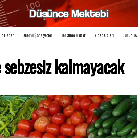
liz Haber
Önemli Şahsiyetler
Tercüme Haber
Video Galeri
Günün Tw
e sebzesiz kalmayacak