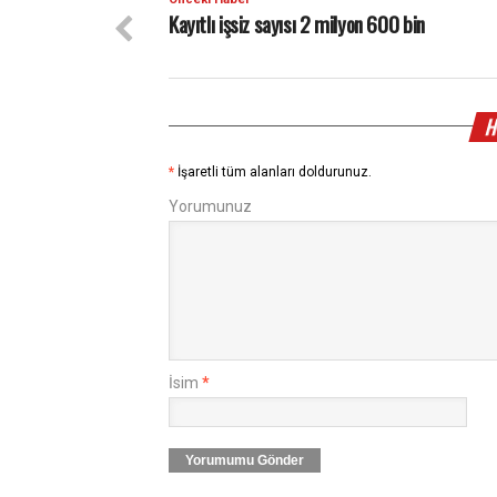
Kayıtlı işsiz sayısı 2 milyon 600 bin
H
*
İşaretli tüm alanları doldurunuz.
Yorumunuz
İsim
*
Yorumumu Gönder