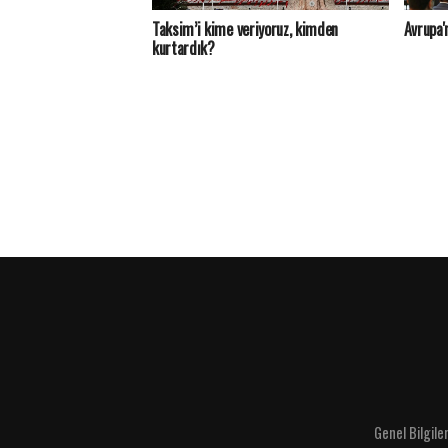
Taksim’i kime veriyoruz, kimden
Avrupa'
kurtardık?
Genel Bilgile