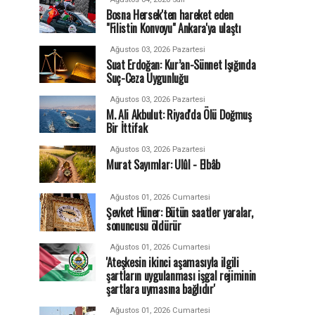
Bosna Hersek'ten hareket eden
"Filistin Konvoyu" Ankara'ya ulaştı
Ağustos 03, 2026 Pazartesi
Suat Erdoğan: Kur’an-Sünnet Işığında
Suç-Ceza Uygunluğu
Ağustos 03, 2026 Pazartesi
M. Ali Akbulut: Riyad'da Ölü Doğmuş
Bir İttifak
Ağustos 03, 2026 Pazartesi
Murat Sayımlar: Ulûl - Elbâb
Ağustos 01, 2026 Cumartesi
Şevket Hüner: Bütün saatler yaralar,
sonuncusu öldürür
Ağustos 01, 2026 Cumartesi
'Ateşkesin ikinci aşamasıyla ilgili
şartların uygulanması işgal rejiminin
şartlara uymasına bağlıdır'
Ağustos 01, 2026 Cumartesi