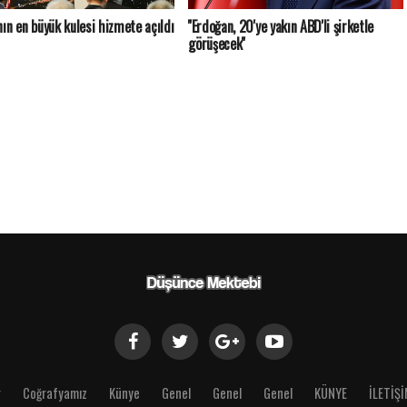
nın en büyük kulesi hizmete açıldı
''Erdoğan, 20'ye yakın ABD'li şirketle
görüşecek''
r
Coğrafyamız
Künye
Genel
Genel
Genel
KÜNYE
İLETİŞ