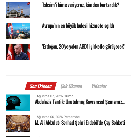
Taksim’i kime veriyoruz, kimden kurtardık?
Avrupa'nın en büyük kulesi hizmete açıldı
''Erdoğan, 20'ye yakın ABD'li şirketle görüşecek''
Son Eklenen
Çok Okunan
Videolar
Ağustos 07, 2026 Cuma
Abdulaziz Tantik: Unutulmuş Kavramsal Şemamız…
Ağustos 06, 2026 Perşembe
M. Ali Akbulut: Serhad Şehri Erdebil'de Çay Sohbeti