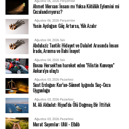
Ağustos 06, 2026 Perşembe
Ahmet Mercan: İnsanı mı Yoksa Kötülük Eylemini mi
Cezalandırıyoruz?
Ağustos 06, 2026 Perşembe
Yasin Aydoğan: Güç Artarsa, Yük Azalır
Ağustos 04, 2026 Salı
Abdulaziz Tantik: Hidayet ve Dalalet Arasında İnsan:
İrade, Arınma ve İlahi İnayet
Ağustos 04, 2026 Salı
Bosna Hersek'ten hareket eden "Filistin Konvoyu"
Ankara'ya ulaştı
Ağustos 03, 2026 Pazartesi
Suat Erdoğan: Kur’an-Sünnet Işığında Suç-Ceza
Uygunluğu
Ağustos 03, 2026 Pazartesi
M. Ali Akbulut: Riyad'da Ölü Doğmuş Bir İttifak
Ağustos 03, 2026 Pazartesi
Murat Sayımlar: Ulûl - Elbâb