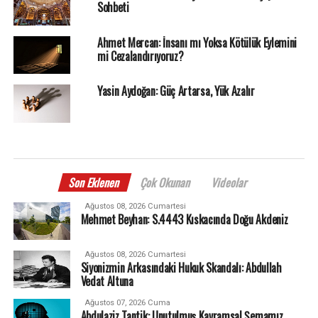
Sohbeti
Ahmet Mercan: İnsanı mı Yoksa Kötülük Eylemini
mi Cezalandırıyoruz?
Yasin Aydoğan: Güç Artarsa, Yük Azalır
Son Eklenen
Çok Okunan
Videolar
Ağustos 08, 2026 Cumartesi
Mehmet Beyhan: S.4443 Kıskacında Doğu Akdeniz
Ağustos 08, 2026 Cumartesi
Siyonizmin Arkasındaki Hukuk Skandalı: Abdullah
Vedat Altuna
Ağustos 07, 2026 Cuma
Abdulaziz Tantik: Unutulmuş Kavramsal Şemamız…