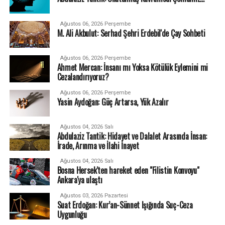
Ağustos 06, 2026 Perşembe
M. Ali Akbulut: Serhad Şehri Erdebil'de Çay Sohbeti
Ağustos 06, 2026 Perşembe
Ahmet Mercan: İnsanı mı Yoksa Kötülük Eylemini mi
Cezalandırıyoruz?
Ağustos 06, 2026 Perşembe
Yasin Aydoğan: Güç Artarsa, Yük Azalır
Ağustos 04, 2026 Salı
Abdulaziz Tantik: Hidayet ve Dalalet Arasında İnsan:
İrade, Arınma ve İlahi İnayet
Ağustos 04, 2026 Salı
Bosna Hersek'ten hareket eden "Filistin Konvoyu"
Ankara'ya ulaştı
Ağustos 03, 2026 Pazartesi
Suat Erdoğan: Kur’an-Sünnet Işığında Suç-Ceza
Uygunluğu