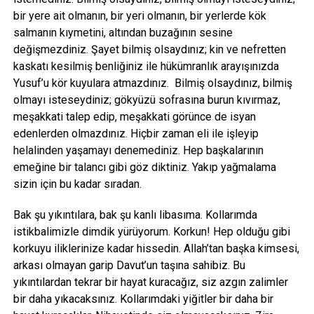
bir yere ait olmanın, bir yeri olmanın, bir yerlerde kök
salmanın kıymetini, altından buzağının sesine
değişmezdiniz. Şayet bilmiş olsaydınız; kin ve nefretten
kaskatı kesilmiş benliğiniz ile hükümranlık arayışınızda
Yusuf’u kör kuyulara atmazdınız. Bilmiş olsaydınız, bilmiş
olmayı isteseydiniz; gökyüzü sofrasına burun kıvırmaz,
meşakkati talep edip, meşakkati görünce de isyan
edenlerden olmazdınız. Hiçbir zaman eli ile işleyip
helalinden yaşamayı denemediniz. Hep başkalarının
emeğine bir talancı gibi göz diktiniz. Yakıp yağmalama
sizin için bu kadar sıradan.
Bak şu yıkıntılara, bak şu kanlı libasıma. Kollarımda
istikbalimizle dimdik yürüyorum. Korkun! Hep olduğu gibi
korkuyu iliklerinize kadar hissedin. Allah’tan başka kimsesi,
arkası olmayan garip Davut’un taşına sahibiz. Bu
yıkıntılardan tekrar bir hayat kuracağız, siz azgın zalimler
bir daha yıkacaksınız. Kollarımdaki yiğitler bir daha bir