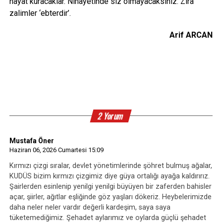
hayat kuracaklar. Nihayetinde siz olmayacaksınız. Zira
zalimler ‘ebterdir’.
Arif ARCAN
2 Yorum
Mustafa Öner
Haziran 06, 2026 Cumartesi 15:09
Kırmızı çizgi sıralar, devlet yönetimlerinde şöhret bulmuş ağalar,
KUDÜS bizim kırmızı çizgimiz diye güya ortalığı ayağa kaldırırız.
Şairlerden esinlenip yenilgi yenilgi büyüyen bir zaferden bahisler
açar, şiirler, ağıtlar eşliğinde göz yaşları dökeriz. Heybelerimizde
daha neler neler vardır değerli kardeşim, saya saya
tüketemediğimiz. Şehadet aylarımız ve oylarda güçlü şehadet