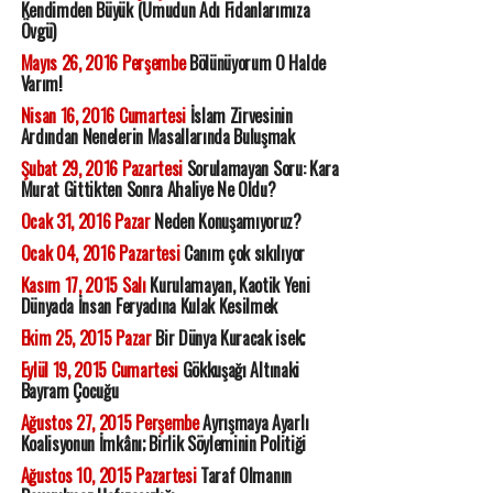
Kendimden Büyük (Umudun Adı Fidanlarımıza
Övgü)
Mayıs 26, 2016 Perşembe
Bölünüyorum O Halde
Varım!
Nisan 16, 2016 Cumartesi
İslam Zirvesinin
Ardından Nenelerin Masallarında Buluşmak
Şubat 29, 2016 Pazartesi
Sorulamayan Soru: Kara
Murat Gittikten Sonra Ahaliye Ne Oldu?
Ocak 31, 2016 Pazar
Neden Konuşamıyoruz?
Ocak 04, 2016 Pazartesi
Canım çok sıkılıyor
Kasım 17, 2015 Salı
Kurulamayan, Kaotik Yeni
Dünyada İnsan Feryadına Kulak Kesilmek
Ekim 25, 2015 Pazar
Bir Dünya Kuracak isek;
Eylül 19, 2015 Cumartesi
Gökkuşağı Altınaki
Bayram Çocuğu
Ağustos 27, 2015 Perşembe
Ayrışmaya Ayarlı
Koalisyonun İmkânı; Birlik Söyleminin Politiği
Ağustos 10, 2015 Pazartesi
Taraf Olmanın