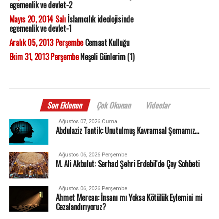
egemenlik ve devlet-2
Mayıs 20, 2014 Salı
İslamcılık ideolojisinde
egemenlik ve devlet-1
Aralık 05, 2013 Perşembe
Cemaat Kulluğu
Ekim 31, 2013 Perşembe
Neşeli Günlerim (1)
Son Eklenen
Çok Okunan
Videolar
Ağustos 07, 2026 Cuma
Abdulaziz Tantik: Unutulmuş Kavramsal Şemamız…
Ağustos 06, 2026 Perşembe
M. Ali Akbulut: Serhad Şehri Erdebil'de Çay Sohbeti
Ağustos 06, 2026 Perşembe
Ahmet Mercan: İnsanı mı Yoksa Kötülük Eylemini mi
Cezalandırıyoruz?