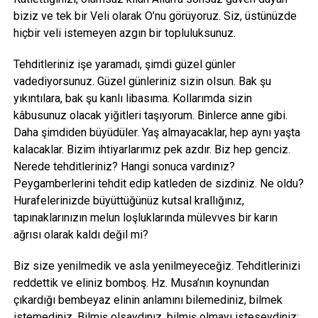
biziz ve tek bir Veli olarak O’nu görüyoruz. Siz, üstünüzde
hiçbir veli istemeyen azgın bir topluluksunuz.
Tehditleriniz işe yaramadı, şimdi güzel günler
vadediyorsunuz. Güzel günleriniz sizin olsun. Bak şu
yıkıntılara, bak şu kanlı libasıma. Kollarımda sizin
kâbusunuz olacak yiğitleri taşıyorum. Binlerce anne gibi.
Daha şimdiden büyüdüler. Yaş almayacaklar, hep aynı yaşta
kalacaklar. Bizim ihtiyarlarımız pek azdır. Biz hep genciz.
Nerede tehditleriniz? Hangi sonuca vardınız?
Peygamberlerini tehdit edip katleden de sizdiniz. Ne oldu?
Hurafelerinizde büyüttüğünüz kutsal krallığınız,
tapınaklarınızın melun loşluklarında mülevves bir karın
ağrısı olarak kaldı değil mi?
Biz size yenilmedik ve asla yenilmeyeceğiz. Tehditlerinizi
reddettik ve eliniz bomboş. Hz. Musa’nın koynundan
çıkardığı bembeyaz elinin anlamını bilemediniz, bilmek
istemediniz. Bilmiş olsaydınız, bilmiş olmayı isteseydiniz;