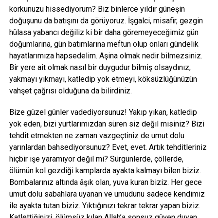
korkunuzu hissediyorum? Biz binlerce yıldır güneşin
doğuşunu da batışını da görüyoruz. İşgalci, misafir, gezgin
hülasa yabancı değiliz ki bir daha göremeyeceğimiz gün
doğumlarına, gün batımlarına meftun olup onları gündelik
hayatlarımıza hapsedelim. Aşina olmak nedir bilmezsiniz.
Bir yere ait olmak nasıl bir duygudur bilmiş olsaydınız;
yakmayı yıkmayı, katledip yok etmeyi, köksüzlüğünüzün
vahşet çağrısı olduğuna da bilirdiniz.
Bize güzel günler vadediyorsunuz! Yakıp yıkan, katledip
yok eden, bizi yurtlarımızdan süren siz değil misiniz? Bizi
tehdit etmekten ne zaman vazgeçtiniz de umut dolu
yarınlardan bahsediyorsunuz? Evet, evet. Artık tehditleriniz
hiçbir işe yaramıyor değil mi? Sürgünlerde, çöllerde,
ölümün kol gezdiği kamplarda ayakta kalmayı bilen biziz.
Bombalarınız altında âşık olan, yuva kuran biziz. Her gece
umut dolu sabahlara uyanan ve umudunu sadece kendimiz
ile ayakta tutan biziz. Yıktığınızı tekrar tekrar yapan biziz.
Katlettiğinizi, ölümsüz kılan Allah’a sonsuz güven duyan