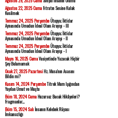
Ağustos 29, 2025 Cuma
Sosyal İnsanın Ölümü
Ağustos 22, 2025 Cuma
Fıtratın Sesine Kulak
Kesilmek
Temmuz 24, 2025 Perşembe
Ütopya; İktidar
Aynasında Umudun İdeal Olanı Arayışı - III
Temmuz 24, 2025 Perşembe
Ütopya; İktidar
Aynasında Umudun İdeal Olanı Arayışı - II
Temmuz 24, 2025 Perşembe
Ütopya; İktidar
Aynasında Umudun İdeal Olanı Arayışı - I
Mayıs 16, 2025 Cuma
Vasiyetinde Yazacak Hiçbir
Şey Bulamamak
Ocak 27, 2025 Pazartesi
Hz. Musa'nın Asasını
Bildin mi?
Kasım 14, 2024 Perşembe
Titrek Mum Işığından
Yayılan Umut ve Muştu
Ekim 18, 2024 Cuma
Huzursuz Bacak Hikâyeleri?
Fragmanlar...
Ekim 15, 2024 Salı
İnsanın Kelebek Rüyası
İmkansızlığı