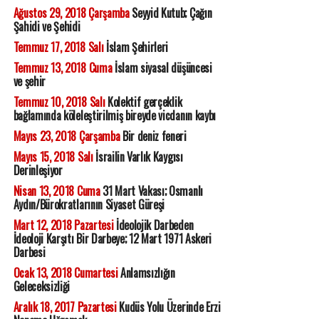
Ağustos 29, 2018 Çarşamba
Seyyid Kutub; Çağın
Şahidi ve Şehidi
Temmuz 17, 2018 Salı
İslam Şehirleri
Temmuz 13, 2018 Cuma
İslam siyasal düşüncesi
ve şehir
Temmuz 10, 2018 Salı
Kolektif gerçeklik
bağlamında köleleştirilmiş bireyde vicdanın kaybı
Mayıs 23, 2018 Çarşamba
Bir deniz feneri
Mayıs 15, 2018 Salı
İsrailin Varlık Kaygısı
Derinleşiyor
Nisan 13, 2018 Cuma
31 Mart Vakası; Osmanlı
Aydın/Bürokratlarının Siyaset Güreşi
Mart 12, 2018 Pazartesi
İdeolojik Darbeden
İdeoloji Karşıtı Bir Darbeye; 12 Mart 1971 Askeri
Darbesi
Ocak 13, 2018 Cumartesi
Anlamsızlığın
Geleceksizliği
Aralık 18, 2017 Pazartesi
Kudüs Yolu Üzerinde Erzi