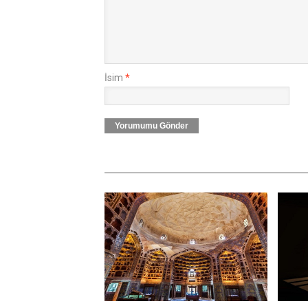
İsim
*
Yorumumu Gönder