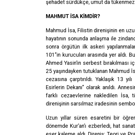
şehadet sürdükçe, umut da tükenmez
MAHMUT İSA KİMDİR?
Mahmud İsa, Filistin direnişinin en uzun
hayatının sonunda anlaşma ile zindan
sonra örgütün ilk askeri yapılanmala
101”in kurucuları arasında yer aldı. Bu 
Ahmed Yasin’in serbest bırakılması içi
25 yaşındayken tutuklanan Mahmud İsa
cezasına çarptırıldı. Yaklaşık 13 yılı
Esirlerin Dekanı” olarak anıldı. Annes
farklı cezaevlerine nakledilen İsa, 
direnişinin sarsılmaz iradesinin sembol
Uzun yıllar süren esaretini bir ö
dönemde Kur’an’ı ezberledi, hat sanat
eser kaleme aldı. Direniş: Teori ve Pr