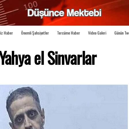
liz Haber
Önemli Şahsiyetler
Tercüme Haber
Video Galeri
Günün Tw
Yahya el Sinvarlar