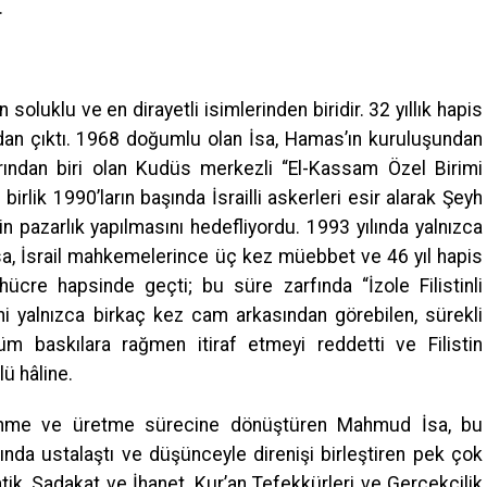
.
 soluklu ve en dirayetli isimlerinden biridir. 32 yıllık hapis
dan çıktı. 1968 doğumlu olan İsa, Hamas’ın kuruluşundan
rından biri olan Kudüs merkezli “El-Kassam Özel Birimi
birlik 1990’ların başında İsrailli askerleri esir alarak Şeyh
n pazarlık yapılmasını hedefliyordu. 1993 yılında yalnızca
, İsrail mahkemelerince üç kez müebbet ve 46 yıl hapis
 hücre hapsinde geçti; bu süre zarfında “İzole Filistinli
ini yalnızca birkaç kez cam arkasından görebilen, sürekli
tüm baskılara rağmen itiraf etmeyi reddetti ve Filistin
ü hâline.
ğrenme ve üretme sürecine dönüştüren Mahmud İsa, bu
ında ustalaştı ve düşünceyle direnişi birleştiren pek çok
atik, Sadakat ve İhanet, Kur’an Tefekkürleri ve Gerçekçilik