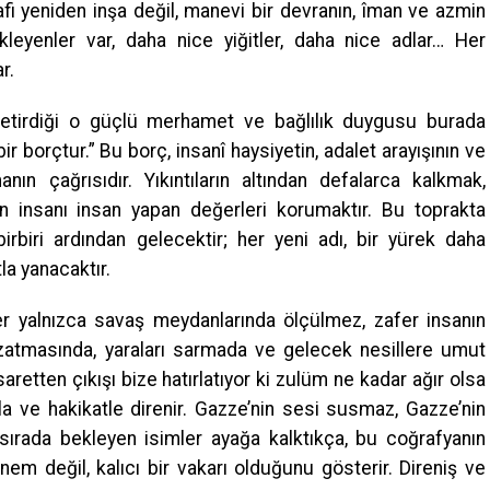
rafi yeniden inşa değil, manevi bir devranın, îman ve azmin
leyenler var, daha nice yiğitler, daha nice adlar… Her
r.
getirdiği o güçlü merhamet ve bağlılık duygusu burada
 borçtur.” Bu borç, insanî haysiyetin, adalet arayışının ve
nın çağrısıdır. Yıkıntıların altından defalarca kalkmak,
n insanı insan yapan değerleri korumaktır. Bu toprakta
irbiri ardından gelecektir; her yeni adı, bir yürek daha
a yanacaktır.
r yalnızca savaş meydanlarında ölçülmez, zafer insanın
atmasında, yaraları sarmada ve gelecek nesillere umut
etten çıkışı bize hatırlatıyor ki zulüm ne kadar ağır olsa
anla ve hakikatle direnir. Gazze’nin sesi susmaz, Gazze’nin
 sırada bekleyen isimler ayağa kalktıkça, bu coğrafyanın
önem değil, kalıcı bir vakarı olduğunu gösterir. Direniş ve