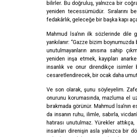
bilirler. Bu doğruluş, yalnızca bir coğ
yeniden tecessümüdür. Sıralarını bek
fedakârlık, geleceğe bir başka kapı aça
Mahmud İsa’nın ilk sözlerinde dile 
yankılanır: “Gazze bizim boynumuzda bir
unutulmayanların anısına sahip çıkma
yeniden inşa etmek, kayıpları anarke
insanlık ve onur direndikçe isimler b
cesaretlendirecek, bir ocak daha umutl
Ve son olarak, şunu söyleyelim. Zafe
onurunu korumasında, mazluma el uz
bırakmada görünür. Mahmud İsa’nın esar
da insanın ruhu, ilimle, sabırla, vicd
hatırası unutulmaz. Yürekler attıkça,
insanları direnişin asla yalnızca bir d