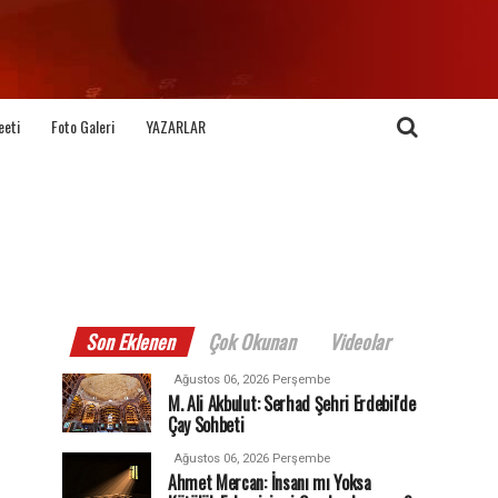
eeti
Foto Galeri
YAZARLAR
Son Eklenen
Çok Okunan
Videolar
Ağustos 06, 2026 Perşembe
M. Ali Akbulut: Serhad Şehri Erdebil'de
Çay Sohbeti
Ağustos 06, 2026 Perşembe
Ahmet Mercan: İnsanı mı Yoksa