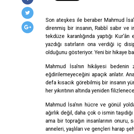
Son ateşkes ile beraber Mahmud İsa’nı
direnmiş bir insanın, Rabbî sabır ve 
tekdüze karanlığında yaptığı Kur’ân 
yazdığı satırların ona verdiği iç di
olduğunu gösteriyor. Yeni bir hikaye ba
Mahmud İsa’nın hikâyesi bedenin zin
eğdirilemeyeceğini apaçık anlatır. An
defa kısacık görebilmiş bir insanın y
her yıkıntının altında yeniden filizlene
Mahmud İsa’nın hücre ve gönül yoldaş
ağırlık değil, daha çok o ismin taşıdığ
ama bir toprağın insanlarının onuru, s
anneleri, yaşlıları ve gençleri harap ş