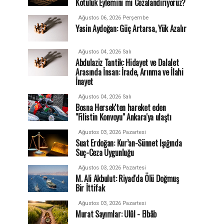
Kötülük Eylemini mi Cezalandırıyoruz?
Ağustos 06, 2026 Perşembe
Yasin Aydoğan: Güç Artarsa, Yük Azalır
Ağustos 04, 2026 Salı
Abdulaziz Tantik: Hidayet ve Dalalet
Arasında İnsan: İrade, Arınma ve İlahi
İnayet
Ağustos 04, 2026 Salı
Bosna Hersek'ten hareket eden
"Filistin Konvoyu" Ankara'ya ulaştı
Ağustos 03, 2026 Pazartesi
Suat Erdoğan: Kur’an-Sünnet Işığında
Suç-Ceza Uygunluğu
Ağustos 03, 2026 Pazartesi
M. Ali Akbulut: Riyad'da Ölü Doğmuş
Bir İttifak
Ağustos 03, 2026 Pazartesi
Murat Sayımlar: Ulûl - Elbâb