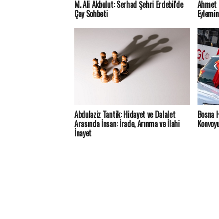
M. Ali Akbulut: Serhad Şehri Erdebil'de
Ahmet M
Çay Sohbeti
Eylemin
Abdulaziz Tantik: Hidayet ve Dalalet
Bosna H
Arasında İnsan: İrade, Arınma ve İlahi
Konvoyu
İnayet