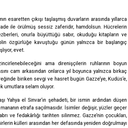
n esaretten çıkışı taşlaşmış duvarların arasında yıllarca
irade ile örülmüş sessiz zaferidir, hamdolsun. Hücrelerin
ezberleri, onurla büyüttüğü sabır, okuduğu kitapların ve
siplin özgürlüğe kavuştuğu günün yalnızca bir başlangıç
şlıyor, evet.
cirlenebileceğini ama direnişçilerin ruhlarının boyun
asını cam arkasından onlarca yıl boyunca yalnızca birkaç
üreğinde biriken sevgi ve hasret bugün Gazze’ye, Kudüs’e,
cek umutlara selam oluyor.
ı Yahya el Sinvar’ın şehadeti, bir ismin ardından düşen
ı mananın etrafa saçılmasıdır. İsimler değişir, yüzler geçer
abrı ve fedakârlığı tarihten silinmez. Gazze’nin çocukları,
ehirlerin külleri arasından her defasında yeniden doğrulmayı