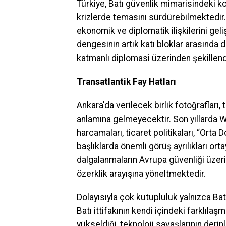
Türkiye, Batı güvenlik mimarisindeki 
krizlerde temasını sürdürebilmektedir.
ekonomik ve diplomatik ilişkilerini gel
dengesinin artık katı bloklar arasında de
katmanlı diplomasi üzerinden şekillend
Transatlantik Fay Hatları
Ankara'da verilecek birlik fotoğrafları, 
anlamına gelmeyecektir. Son yıllarda 
harcamaları, ticaret politikaları, “Orta 
başlıklarda önemli görüş ayrılıkları ort
dalgalanmaların Avrupa güvenliği üzerin
özerklik arayışına yöneltmektedir.
Dolayısıyla çok kutupluluk yalnızca Ba
Batı ittifakının kendi içindeki farklıl
yükseldiği, teknoloji savaşlarının deri