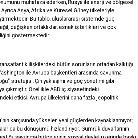
konumunu muhafaza ederken, Rusya ile enerji ve bölgesel
 Ayrıca Asya, Afrika ve Küresel Güney ülkeleriyle
iştirmektedir. Bu tablo, uluslararası sistemde güç
ğil, değişken ortaklıklar, esnek iş birlikleri ve çok
iğini göstermektedir.
transatlantik ilişkilerdeki bütün sorunların ortadan kalktığı
Washington ile Avrupa başkentleri arasında savunma
Doğu” stratejisi, Çin yaklaşımı ve göç yönetimi gibi
aya çıkmıştır. Özellikle ABD iç siyasetindeki
deki etkisi, Avrupa ülkelerini daha fazla jeopolitik
tı'nın karşısında yükselen yeni güçlerden kaynaklanmıyor;
aşmalar da bu dönüşümü hızlandırıyor. Gümrük duvarlarının
nleştiği, savunma bütçelerinin sosyal devlet üzerinde baskı