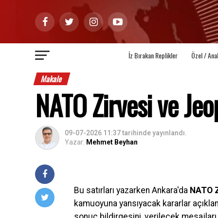
İz Bırakan Replikler
Özel / Ana
Makale
NATO Zirvesi ve Jeop
09-07-2026 11:37
tarihinde yayınlandı.
Yazar:
Mehmet Beyhan
Bu satırları yazarken Ankara'da
NATO Z
kamuoyuna yansıyacak kararlar açıklanm
sonuç bildirgesini, verilecek mesajları 