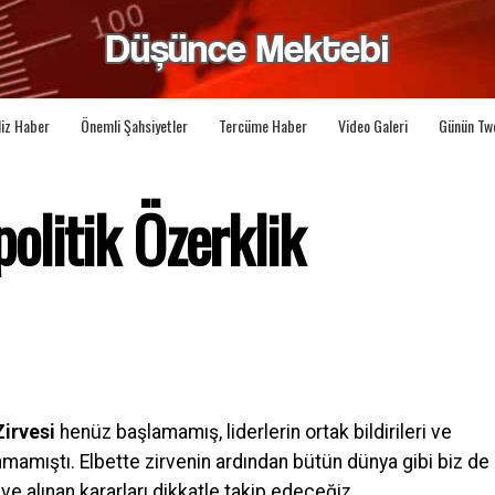
liz Haber
Önemli Şahsiyetler
Tercüme Haber
Video Galeri
Günün Tw
olitik Özerklik
irvesi
henüz başlamamış, liderlerin ortak bildirileri ve
amıştı. Elbette zirvenin ardından bütün dünya gibi biz de
ve alınan kararları dikkatle takip edeceğiz.