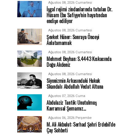
Ağustos 08, 2026 Cumartesi
İşgal rejimi zindanlarında tutulan Dr.
Hüsam Ebu Safiyye’nin hayatından
endişe ediliyor
Ağustos 08, 2026 Cumartesi
Şevket Hüner: Sonraya Önceyi
Anlatamamak
Ağustos 08, 2026 Cumartesi
Mehmet Beyhan: S.4443 Kıskacında
Doğu Akdeniz
Ağustos 08, 2026 Cumartesi
Siyonizmin Arkasındaki Hukuk
Skandalı: Abdullah Vedat Altuna
Ağustos 07, 2026 Cuma
Abdulaziz Tantik: Unutulmuş
Kavramsal Şemamız…
Ağustos 06, 2026 Perşembe
M. Ali Akbulut: Serhad Şehri Erdebil'de
Çay Sohbeti