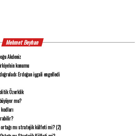
Mehmet Beyhan
oğu Akdeniz
rkiye'nin konumu
n doğruladı: Erdoğan işgali engelledi
litik Özerklik
 büyüyor mu?
 kodları
rabilir?
k ortağı mı stratejik külfeti mi? (2)