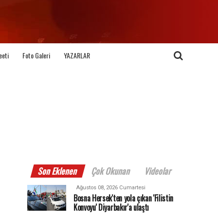
eeti
Foto Galeri
YAZARLAR
Son Eklenen
Çok Okunan
Videolar
Ağustos 08, 2026 Cumartesi
Bosna Hersek'ten yola çıkan 'Filistin
Konvoyu' Diyarbakır'a ulaştı