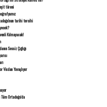
 Ortağı mı Stratejik Külfeti mi?
çit töreni
coğrafyamız
doğu'nun tarihi tercihi
eyecek?
üvenli Kılmayacak!
m
danın Sessiz Çığlığı
arısı
arı
r Vicdan Yavaşlıyor
suyor
ı Tüm Ortadoğu'da