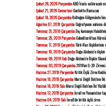
Şubat 26, 2026 Perşembe
ABD İran'a saldıracak m
Şubat 21, 2026 Cumartesi
Gurbette Ramazan
Şubat 18, 2026 Çarşamba
Koltuğun Gölgesinde İns
Ağustos 07, 2019 Çarşamba
Coğrafyanın anlama dö
Temmuz 31, 2019 Çarşamba
Dış kamuoyu Halabi'nin
Temmuz 25, 2019 Perşembe
Cebelitarık'tan Hürmü
Temmuz 17, 2019 Çarşamba
Türk-Rus ilişkilerinin
Temmuz 10, 2019 Çarşamba
Doğu Akdeniz'e ilişkin
Temmuz 09, 2019 Salı
Doğu Akdeniz'e İlişkin Skan
Temmuz 03, 2019 Çarşamba
2019'un G-20 Zirvesi.
Haziran 27, 2019 Perşembe
Kritik Üçlü Zirve Kudüs
Haziran 19, 2019 Çarşamba
Mursi Değil Batı'nın İki
Haziran 18, 2019 Salı
Mursi Değil Batı'nın İki Yüzlü
Haziran 12, 2019 Çarşamba
İsrail ve Yunanistan ta
Haziran 04, 2019 Salı
İsrail'de kritik üçlü zirve