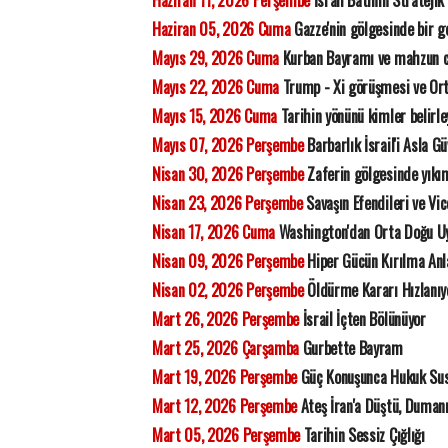
Haziran 11, 2026 Perşembe
İsrail Batının Stratejik
Haziran 05, 2026 Cuma
Gazze'nin gölgesinde bir ge
Mayıs 29, 2026 Cuma
Kurban Bayramı ve mahzun 
Mayıs 22, 2026 Cuma
Trump - Xi görüşmesi ve Orta
Mayıs 15, 2026 Cuma
Tarihin yönünü kimler belirl
Mayıs 07, 2026 Perşembe
Barbarlık İsrail'i Asla G
Nisan 30, 2026 Perşembe
Zaferin gölgesinde yıkı
Nisan 23, 2026 Perşembe
Savaşın Efendileri ve Vic
Nisan 17, 2026 Cuma
Washington'dan Orta Doğu Uy
Nisan 09, 2026 Perşembe
Hiper Gücün Kırılma Anl
Nisan 02, 2026 Perşembe
Öldürme Kararı Hızlanıyo
Mart 26, 2026 Perşembe
İsrail İçten Bölünüyor
Mart 25, 2026 Çarşamba
Gurbette Bayram
Mart 19, 2026 Perşembe
Güç Konuşunca Hukuk Su
Mart 12, 2026 Perşembe
Ateş İran'a Düştü, Duman
Mart 05, 2026 Perşembe
Tarihin Sessiz Çığlığı