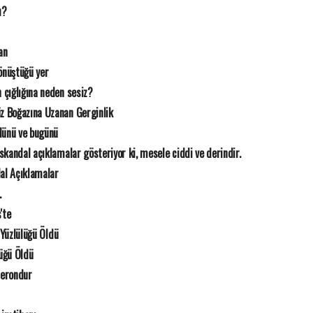
ı?
an
nüştüğü yer
 çığlığına neden sesiz?
z Boğazına Uzanan Gerginlik
 dünü ve bugünü
 skandal açıklamalar gösteriyor ki, mesele ciddi ve derindir.
dal Açıklamalar
.
'te
 Yüzlülüğü Öldü
lüğü Öldü
şerondur