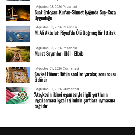
Ağustos 03, 2026 Pazartesi
Suat Erdoğan: Kur’an-Sünnet Işığında Suç-Ceza
Uygunluğu
Ağustos 03, 2026 Pazartesi
M. Ali Akbulut: Riyad'da Ölü Doğmuş Bir İttifak
Ağustos 03, 2026 Pazartesi
Murat Sayımlar: Ulûl - Elbâb
Ağustos 01, 2026 Cumartesi
Şevket Hüner: Bütün saatler yaralar, sonuncusu
öldürür
Ağustos 01, 2026 Cumartesi
'Ateşkesin ikinci aşamasıyla ilgili şartların
uygulanması işgal rejiminin şartlara uymasına
bağlıdır'