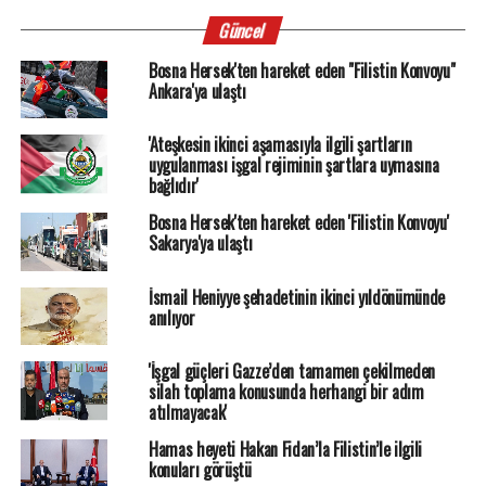
Güncel
Bosna Hersek'ten hareket eden "Filistin Konvoyu"
Ankara'ya ulaştı
'Ateşkesin ikinci aşamasıyla ilgili şartların
uygulanması işgal rejiminin şartlara uymasına
bağlıdır'
Bosna Hersek'ten hareket eden 'Filistin Konvoyu'
Sakarya'ya ulaştı
İsmail Heniyye şehadetinin ikinci yıldönümünde
anılıyor
'İşgal güçleri Gazze’den tamamen çekilmeden
silah toplama konusunda herhangi bir adım
atılmayacak'
Hamas heyeti Hakan Fidan’la Filistin’le ilgili
konuları görüştü