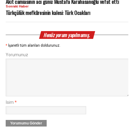
Akit camiasının acı günü: Mustafa Karahasanoğlu vefat etti
Sonraki Haber
Türkçülük mefkûresinin kalesi: Türk Ocakları
Henüz yorum yapılmamış.
*
İşaretli tüm alanları doldurunuz.
Yorumunuz
İsim
*
Yorumumu Gönder