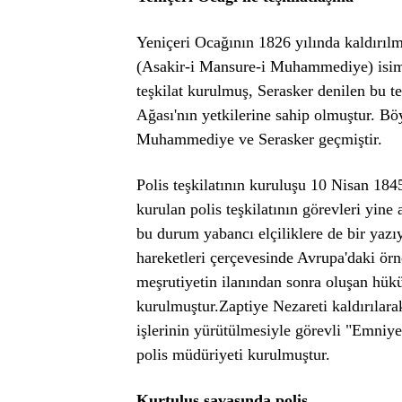
Yeniçeri Ocağının 1826 yılında kaldırıl
(Asakir-i Mansure-i Muhammediye) isimli
teşkilat kurulmuş, Serasker denilen bu t
Ağası'nın yetkilerine sahip olmuştur. Bö
Muhammediye ve Serasker geçmiştir.
Polis teşkilatının kuruluşu 10 Nisan 1845
kurulan polis teşkilatının görevleri yine
bu durum yabancı elçiliklere de bir yazı
hareketleri çerçevesinde Avrupa'daki örne
meşrutiyetin ilanından sonra oluşan hük
kurulmuştur.Zaptiye Nezareti kaldırılara
işlerinin yürütülmesiyle görevli "Emniy
polis müdüriyeti kurulmuştur.
Kurtuluş savaşında polis