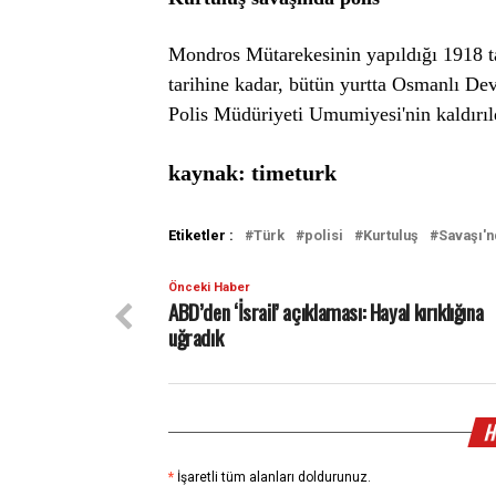
Mondros Mütarekesinin yapıldığı 1918 ta
tarihine kadar, bütün yurtta Osmanlı Dev
Polis Müdüriyeti Umumiyesi'nin kaldırıl
kaynak: timeturk
Etiketler :
Türk
polisi
Kurtuluş
Savaşı'n
Önceki Haber
ABD’den ‘İsrail’ açıklaması: Hayal kırıklığına
uğradık
H
*
İşaretli tüm alanları doldurunuz.