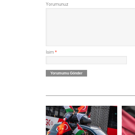
Yorumunuz
İsim
*
Yorumumu Gönder