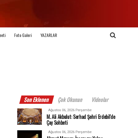
eeti
Foto Galeri
YAZARLAR
Son Eklenen
Çok Okunan
Videolar
Ağustos 06, 2026 Perşembe
M. Ali Akbulut: Serhad Şehri Erdebil'de
Çay Sohbeti
Ağustos 06, 2026 Perşembe