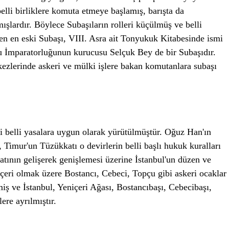
elli birliklere komuta etmeye başlamış, barışta da
ışlardır. Böylece Subaşıların rolleri küçülmüş ve belli
inen en eski Subaşı, VIII. Asra ait Tonyukuk Kitabesinde ismi
lu İmparatorluğunun kurucusu Selçuk Bey de bir Subaşıdır.
ezlerinde askeri ve mülki işlere bakan komutanlara subaşı
 belli yasalara uygun olarak yürütülmüştür. Oğuz Han'ın
Timur'un Tüzükkatı o devirlerin belli başlı hukuk kuralları
ilatının gelişerek genişlemesi üzerine İstanbul'un düzen ve
içeri olmak üzere Bostancı, Cebeci, Topçu gibi askeri ocaklar
miş ve İstanbul, Yeniçeri Ağası, Bostancıbaşı, Cebecibaşı,
re ayrılmıştır.