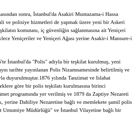
masından sonra, İstanbul'da Asakiri Muntazama-i Hassa
 ve polisiye hizmetleri de yapmak üzere yeni bir Askeri
eşkilatın komutanı, iç güvenliğin sağlanmasına ait Yeniçeri
ylece Yeniçeriler ve Yeniçeri Ağası yerine Asakir-i Mansure-i
'te İstanbul'da "Polis" adıyla bir teşkilat kurulmuş, yeni
 aynı tarihte yayınlanan Polis Nizamnamesinde belirtilmiş ve
yla duyurulmuştur.1876 yılında Tanzimat ve Islahat
klere göre bir polis teşkilatı kurulmasına birinci
ümet programında yer verilmiş ve 1879 da Zaptiye Nezareti
k, yerine Dahiliye Nezaretine bağlı ve memlekete şamil polis
et Umumiye Müdürlüğü" ve İstanbul Vilayetine bağlı bir