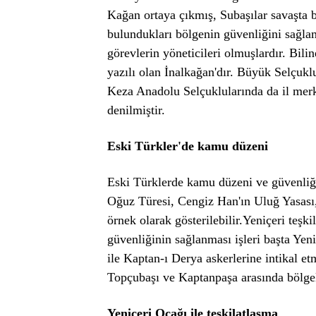
Kağan ortaya çıkmış, Subaşılar savaşta b
bulundukları bölgenin güvenliğini sağlam
görevlerin yöneticileri olmuşlardır. Bil
yazılı olan İnalkağan'dır. Büyük Selçuk
Keza Anadolu Selçuklularında da il merk
denilmiştir.
Eski Türkler'de kamu düzeni
Eski Türklerde kamu düzeni ve güvenliği
Oğuz Türesi, Cengiz Han'ın Uluğ Yasası, 
örnek olarak gösterilebilir.Yeniçeri teşk
güvenliğinin sağlanması işleri başta Yen
ile Kaptan-ı Derya askerlerine intikal et
Topçubaşı ve Kaptanpaşa arasında bölgele
Yeniçeri Ocağı ile teşkilatlaşma