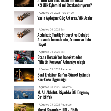
Ahmet Mercan: İnsanı mı Yoksa
Kötülük Eylemini mi Cezalandırıyoruz?
Ağustos 06, 2026 Perşembe
Yasin Aydoğan: Güç Artarsa, Yük Azalır
Ağustos 04, 2026 Salı
Abdulaziz Tantik: Hidayet ve Dalalet
Arasında İnsan: İrade, Arınma ve İlahi
İnayet
Ağustos 04, 2026 Salı
Bosna Hersek'ten hareket eden
"Filistin Konvoyu" Ankara'ya ulaştı
Ağustos 03, 2026 Pazartesi
Suat Erdoğan: Kur’an-Sünnet Işığında
Suç-Ceza Uygunluğu
Ağustos 03, 2026 Pazartesi
M. Ali Akbulut: Riyad'da Ölü Doğmuş
Bir İttifak
Ağustos 03, 2026 Pazartesi
Murat Sayımlar: Ulûl - Elbâb