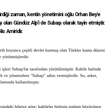
rdiği zaman, kentin yönetimini oğlu Orhan Bey'e
 olan Gündüz Alp'i de Subaşı olarak tayin etmiştir.
is Amiridir.
 Tarih boyunca çeşitli devlet kurmuş olan Türkler kamu düzeni
e yürütmüşlerdir.
işleri Subaşı'lar tarafından yürütülmüştür. Kabile halinde
 ve yönetenlere "Subaşı" adını vermişlerdir. Su, asker,
amında kullanılmıştır.
indeki bilgiye göre; kabileler birleşip toplum büyüyünce