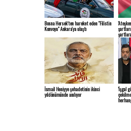
Bosna Hersek'ten hareket eden "Filistin
'Ateşkes
Konvoyu" Ankara'ya ulaştı
şartlar
şartlar
İsmail Heniyye şehadetinin ikinci
'İşgal 
yıldönümünde anılıyor
çekilme
herhang