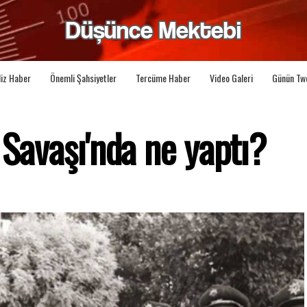
liz Haber
Önemli Şahsiyetler
Tercüme Haber
Video Galeri
Günün Tw
 Savaşı'nda ne yaptı?