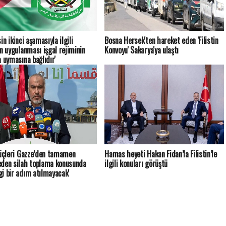
in ikinci aşamasıyla ilgili
Bosna Hersek'ten hareket eden 'Filistin
ın uygulanması işgal rejiminin
Konvoyu' Sakarya'ya ulaştı
a uymasına bağlıdır'
güçleri Gazze’den tamamen
Hamas heyeti Hakan Fidan’la Filistin’le
den silah toplama konusunda
ilgili konuları görüştü
i bir adım atılmayacak'