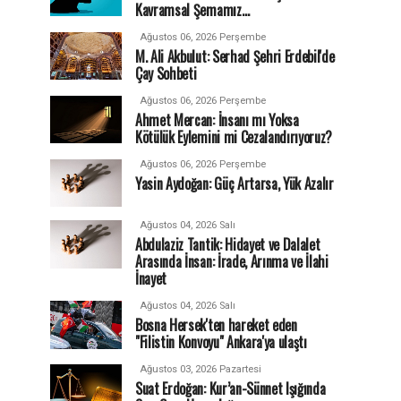
Kavramsal Şemamız…
Ağustos 06, 2026 Perşembe
M. Ali Akbulut: Serhad Şehri Erdebil'de
Çay Sohbeti
Ağustos 06, 2026 Perşembe
Ahmet Mercan: İnsanı mı Yoksa
Kötülük Eylemini mi Cezalandırıyoruz?
Ağustos 06, 2026 Perşembe
Yasin Aydoğan: Güç Artarsa, Yük Azalır
Ağustos 04, 2026 Salı
Abdulaziz Tantik: Hidayet ve Dalalet
Arasında İnsan: İrade, Arınma ve İlahi
İnayet
Ağustos 04, 2026 Salı
Bosna Hersek'ten hareket eden
"Filistin Konvoyu" Ankara'ya ulaştı
Ağustos 03, 2026 Pazartesi
Suat Erdoğan: Kur’an-Sünnet Işığında