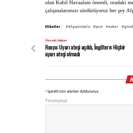
olan Kabil Havaalanı önemli, oradaki 
çalışmalarımızı sürdürüyoruz her şey Afg
Etiketler :
Afganistan'a
yeni
asker
gönd
Önceki Haber
Rusya: Uyarı ateşi açıldı, İngiltere: Hiçbir
uyarı ateşi olmadı
H
*
İşaretli tüm alanları doldurunuz.
Yorumunuz