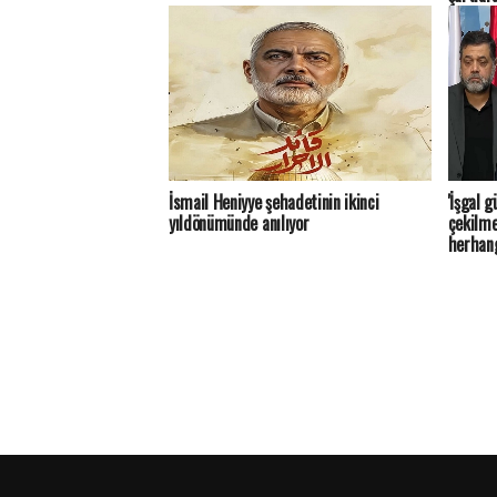
İsmail Heniyye şehadetinin ikinci
'İşgal 
yıldönümünde anılıyor
çekilme
herhang