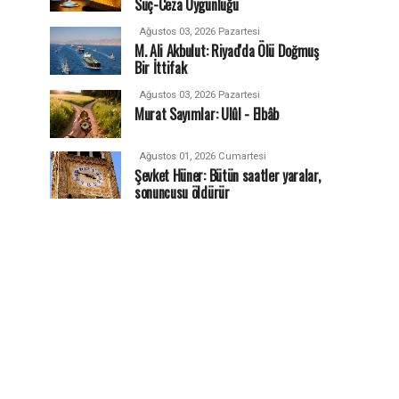
Suç-Ceza Uygunluğu
Ağustos 03, 2026 Pazartesi
M. Ali Akbulut: Riyad'da Ölü Doğmuş
Bir İttifak
Ağustos 03, 2026 Pazartesi
Murat Sayımlar: Ulûl - Elbâb
Ağustos 01, 2026 Cumartesi
Şevket Hüner: Bütün saatler yaralar,
sonuncusu öldürür