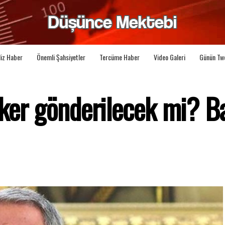
liz Haber
Önemli Şahsiyetler
Tercüme Haber
Video Galeri
Günün Tw
sker gönderilecek mi? 