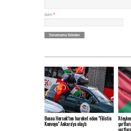
İsim
*
Yorumumu Gönder
Bosna Hersek'ten hareket eden "Filistin
'Ateşkes
Konvoyu" Ankara'ya ulaştı
şartlar
şartlar