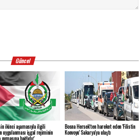
Güncel
in ikinci aşamasıyla ilgili
Bosna Hersek'ten hareket eden 'Filistin
ın uygulanması işgal rejiminin
Konvoyu' Sakarya'ya ulaştı
a uymasına bağlıdır'