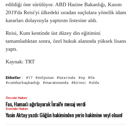
edildiği öne sürülüyor. ABD Hazine Bakanlığı, Kasım
2019'da Reisi'yi ülkedeki sıradan suçlulara yönelik idam
kararları dolayısıyla yaptırım listesine aldı.
Reisi, Kum kentinde üst düzey din eğitimini
tamamladıktan sonra, özel hukuk alanında yüksek lisans
yaptı.
Kaynak: TRT
Etiketler :
17
milyonun
üzerinde
oy
ile
cumhurbaşkanlığı
maratonunda
birinci
oldu
Önceki Haber
Fas, Hamas'ı ağırlayarak İsrail'e mesaj verdi
Sonraki Haber
Yasin Aktay yazdı: Göğün hakiminden yerin hakimine veyl olsun!