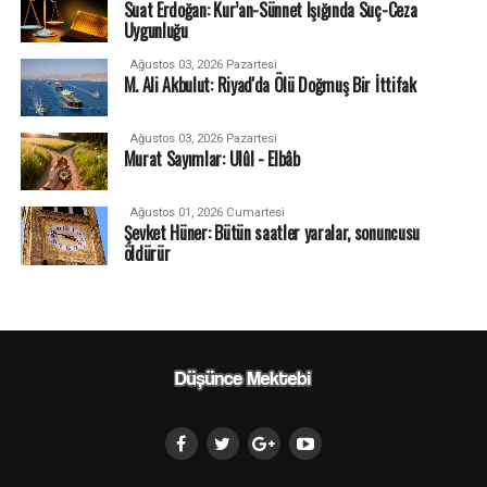
Suat Erdoğan: Kur’an-Sünnet Işığında Suç-Ceza
Uygunluğu
Ağustos 03, 2026 Pazartesi
M. Ali Akbulut: Riyad'da Ölü Doğmuş Bir İttifak
Ağustos 03, 2026 Pazartesi
Murat Sayımlar: Ulûl - Elbâb
Ağustos 01, 2026 Cumartesi
Şevket Hüner: Bütün saatler yaralar, sonuncusu
öldürür