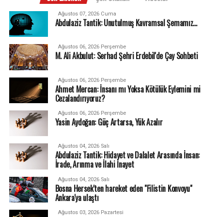
Ağustos 07, 2026 Cuma
Abdulaziz Tantik: Unutulmuş Kavramsal Şemamız…
Ağustos 06, 2026 Perşembe
M. Ali Akbulut: Serhad Şehri Erdebil'de Çay Sohbeti
Ağustos 06, 2026 Perşembe
Ahmet Mercan: İnsanı mı Yoksa Kötülük Eylemini mi
Cezalandırıyoruz?
Ağustos 06, 2026 Perşembe
Yasin Aydoğan: Güç Artarsa, Yük Azalır
Ağustos 04, 2026 Salı
Abdulaziz Tantik: Hidayet ve Dalalet Arasında İnsan:
İrade, Arınma ve İlahi İnayet
Ağustos 04, 2026 Salı
Bosna Hersek'ten hareket eden "Filistin Konvoyu"
Ankara'ya ulaştı
Ağustos 03, 2026 Pazartesi