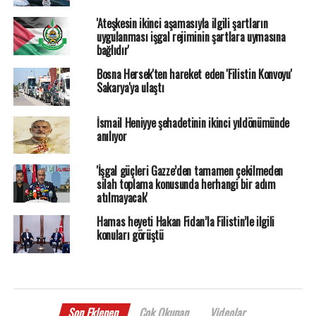
'Ateşkesin ikinci aşamasıyla ilgili şartların
uygulanması işgal rejiminin şartlara uymasına
bağlıdır'
Bosna Hersek'ten hareket eden 'Filistin Konvoyu'
Sakarya'ya ulaştı
İsmail Heniyye şehadetinin ikinci yıldönümünde
anılıyor
'İşgal güçleri Gazze’den tamamen çekilmeden
silah toplama konusunda herhangi bir adım
atılmayacak'
Hamas heyeti Hakan Fidan’la Filistin’le ilgili
konuları görüştü
Son Eklenen
Çok Okunan
Videolar