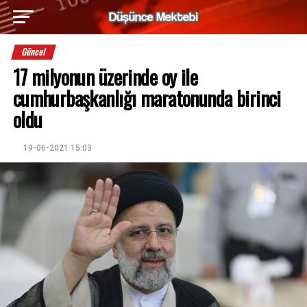
Güncel
17 milyonun üzerinde oy ile
cumhurbaşkanlığı maratonunda birinci
oldu
19-06-2021 15:03