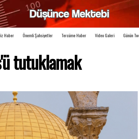
liz Haber
Önemli Şahsiyetler
Tercüme Haber
Video Galeri
Günün Tw
s'ü tutuklamak