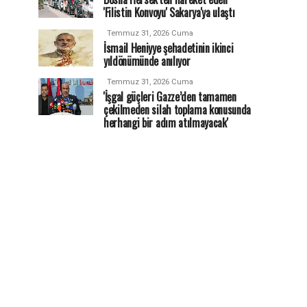
'Filistin Konvoyu' Sakarya'ya ulaştı
Temmuz 31, 2026 Cuma
İsmail Heniyye şehadetinin ikinci
yıldönümünde anılıyor
Temmuz 31, 2026 Cuma
'İşgal güçleri Gazze’den tamamen
çekilmeden silah toplama konusunda
herhangi bir adım atılmayacak'