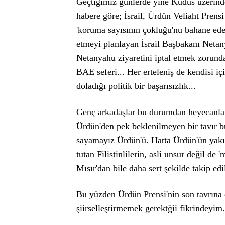
Geçtiğimiz günlerde yine Kudüs üzerinden
habere göre; İsrail, Ürdün Veliaht Prens
'koruma sayısının çokluğu'nu bahane ed
etmeyi planlayan İsrail Başbakanı Neta
Netanyahu ziyaretini iptal etmek zorunda
BAE seferi... Her erteleniş de kendisi iç
doladığı politik bir başarısızlık...
Genç arkadaşlar bu durumdan heyecanlanm
Ürdün'den pek beklenilmeyen bir tavır bu,
sayamayız Ürdün'ü. Hatta Ürdün'ün yakın
tutan Filistinlilerin, asli unsur değil de
Mısır'dan bile daha sert şekilde takip edil
Bu yüzden Ürdün Prensi'nin son tavrı
şiirselleştirmemek gerektğii fikrindeyim.