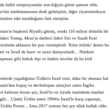
a farklı sempozyumlar aracılığıyla gitme şansım oldu.
e'nin tutuklanmasına denk gelmiştim, diğer ziyaretimdeyse
etimlere tabi tutulduğunu fark etmiştim.
tan'ın başkenti Riyad'a gitmiş, orada 110 milyar dolarlık bir
deri Trump, Mısır'ın darbeci lideri Sisi ve Suudi Kral
trafında aklaseza bir poz vermişlerdi. 'Küre ittifakı' denen bu
i ve İsrail de hazır ve nazır duruyorlardı... Nitekim
şıması gibi hukuk dışı ve hadsiz tavırlar da bu kirli
ünlerde yaşadığımız Ürdün'n İsrail resti, daha bir okunası hal
manlı'dan kopuş ve devletleşme süreçleri zaten İngiliz
l kafasını bozan şey, İsrail'in en ziyade maslahata mazhar
ili... Çünkü Ürdün zaten 1994'te İsrail'le barış yapmıştı,
 Ürdün Prensi... Ama 2017 sonrası her şey allak bullak oldu.