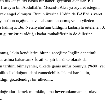
 dikkat çekici başka bir haberi geçmişti ajanslar. Bu
i Hüseyin bin Abdullah'ın Mescid-i Aksa'ya ziyaret isteğini
erek engel olmuştu. Bunun üzerine Ürdün de BAE'yi ziyaret
nyahu'nun uçağına hava sahasını kapatmış ve bu yüzden
 kalmıştı. Bu, Netanyahu'nun bildiğim kadarıyla ertelenen 3.
in gurur kırıcı olduğu kadar muhaliflerinin de dillerine
ış, lakin kendilerini biraz üzeceğim: İngiliz denetimli
 aslına bakarsanız İsrail karşıtı bir ülke olarak da
 tarihini bilmeyenler, ülkede geniş nüfus oranıyla (%80) yer
 'mülteci' olduğunu dahi zannedebilir. İslami hareketin,
diği, gözetlendiği bir ülkedir...
na doğrudur demek mümkün, ama heyecanlanmamak, olayı
..