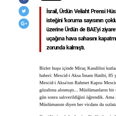
İsrail, Ürdün Veliaht Prensi Hü
isteğini 'koruma sayısının ço
üzerine Ürdün de BAE'yi ziyare
uçağına hava sahasını kapatmı
zorunda kalmıştı.
Bizler huşu içinde Miraç Kandilini kutlar
haberi: Mescid-i Aksa İmam Hatibi, 85 ya
Mescid-i Aksa'nın Rahmet Kapısı Mescidi'
gözaltına alınmıştı... Müslümanların bir
gün sonra salıverildiğini öğrendik. Ama 
Müslümanım diyen her vicdanı da sızlata