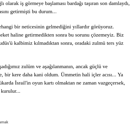
ağlı olarak iş görmeye başlaması bardağı taşıran son damlaydı,
sını getirmişti bu durum...
angi bir neticesinin gelmediğini yıllardır görüyoruz.
eket haline getirmedikten sonra bu sorunu çözemeyiz. Biz
Kudüs'ü kalbimiz kılmadıktan sonra, oradaki zulmü ters yüz
şadığımız zulüm ve aşağılanmanın, ancak güçlü ve
e, bir kere daha kani oldum. Ümmetin hali içler acısı... Ya
ükarda İsrail'in oyun kartı olmaktan ne zaman vazgeçersek,
kurulur...
lamak