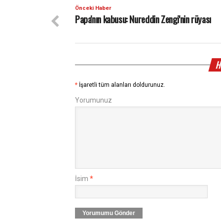
Önceki Haber
Papa'nın kabusu: Nureddin Zengi'nin rüyası
H
*
İşaretli tüm alanları doldurunuz.
Yorumunuz
İsim
*
Yorumumu Gönder