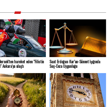
ersek'ten hareket eden "Filistin
Suat Erdoğan: Kur’an-Sünnet Işığında
" Ankara'ya ulaştı
Suç-Ceza Uygunluğu