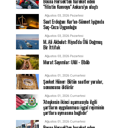
Bosna Hersek'ten hareket eden
"Filistin Konvoyu" Ankara'ya ulaştı
Ağustos 03, 2026 Pazartesi
Suat Erdoğan: Kur’an-Sünnet Işığında
Suç-Ceza Uygunluğu
Ağustos 03, 2026 Pazartesi
M. Ali Akbulut: Riyad'da Ölü Doğmuş
Bir İttifak
Ağustos 03, 2026 Pazartesi
Murat Sayımlar: Ulûl - Elbâb
Ağustos 01, 2026 Cumartesi
Şevket Hüner: Bütün saatler yaralar,
sonuncusu öldürür
Ağustos 01, 2026 Cumartesi
'Ateşkesin ikinci aşamasıyla ilgili
şartların uygulanması işgal rejiminin
şartlara uymasına bağlıdır'
Ağustos 01, 2026 Cumartesi
Bosna Hersek'ten hareket eden