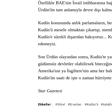
Özellikle BAE'nin İsrail istihbaratına b
Ürdün'ün tam anlamıyla devre dışı kalma
Kudüs konusunda anlık parlamaların, herh
Kudüs'ü mesele olmaktan çıkartıp, meml
Kudüs'e sürekli dışarıdan bakıyoruz... 
edemeyiz.
Son Ürdün olayından sonra, Kudüs'te ya
güdümsüz devletler olabilirsek biteceğin
Amerika'nın ya İngiltere'nin ama her hal
Kudüs'ün saati de işte o zaman hürriyete 
Star Gazetesi
Etiketler :
Sibel
Eraslan:
Kudüs'ü
tutuk