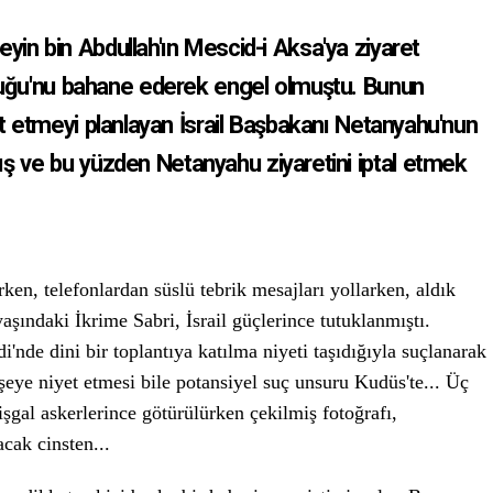
seyin bin Abdullah'ın Mescid-i Aksa'ya ziyaret
kluğu'nu bahane ederek engel olmuştu. Bunun
t etmeyi planlayan İsrail Başbakanı Netanyahu'nun
ş ve bu yüzden Netanyahu ziyaretini iptal etmek
ken, telefonlardan süslü tebrik mesajları yollarken, aldık
şındaki İkrime Sabri, İsrail güçlerince tutuklanmıştı.
nde dini bir toplantıya katılma niyeti taşıdığıyla suçlanarak
 şeye niyet etmesi bile potansiyel suç unsuru Kudüs'te... Üç
işgal askerlerince götürülürken çekilmiş fotoğrafı,
cak cinsten...