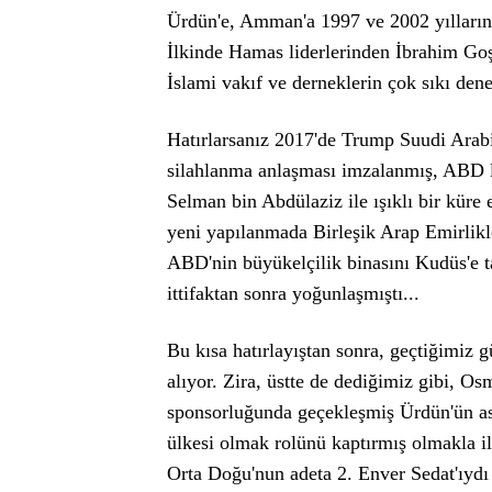
Ürdün'e, Amman'a 1997 ve 2002 yıllarınd
İlkinde Hamas liderlerinden İbrahim Goş
İslami vakıf ve derneklerin çok sıkı den
Hatırlarsanız 2017'de Trump Suudi Arabis
silahlanma anlaşması imzalanmış, ABD li
Selman bin Abdülaziz ile ışıklı bir küre e
yeni yapılanmada Birleşik Arap Emirlikler
ABD'nin büyükelçilik binasını Kudüs'e ta
ittifaktan sonra yoğunlaşmıştı...
Bu kısa hatırlayıştan sonra, geçtiğimiz g
alıyor. Zira, üstte de dediğimiz gibi, Os
sponsorluğunda geçekleşmiş Ürdün'ün ası
ülkesi olmak rolünü kaptırmış olmakla ilg
Orta Doğu'nun adeta 2. Enver Sedat'ıydı