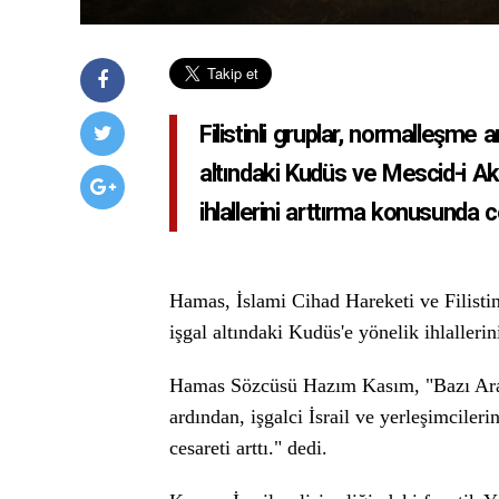
Filistinli gruplar, normalleşme 
altındaki Kudüs ve Mescid-i Aks
ihlallerini arttırma konusunda ce
Hamas, İslami Cihad Hareketi ve Filist
işgal altındaki Kudüs'e yönelik ihlallerin
Hamas Sözcüsü Hazım Kasım, "Bazı Arap
ardından, işgalci İsrail ve yerleşimcile
cesareti arttı." dedi.