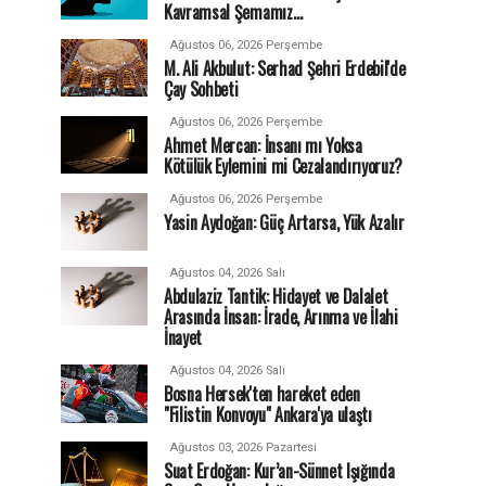
Kavramsal Şemamız…
Ağustos 06, 2026 Perşembe
M. Ali Akbulut: Serhad Şehri Erdebil'de
Çay Sohbeti
Ağustos 06, 2026 Perşembe
Ahmet Mercan: İnsanı mı Yoksa
Kötülük Eylemini mi Cezalandırıyoruz?
Ağustos 06, 2026 Perşembe
Yasin Aydoğan: Güç Artarsa, Yük Azalır
Ağustos 04, 2026 Salı
Abdulaziz Tantik: Hidayet ve Dalalet
Arasında İnsan: İrade, Arınma ve İlahi
İnayet
Ağustos 04, 2026 Salı
Bosna Hersek'ten hareket eden
"Filistin Konvoyu" Ankara'ya ulaştı
Ağustos 03, 2026 Pazartesi
Suat Erdoğan: Kur’an-Sünnet Işığında