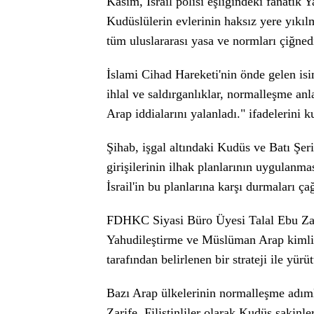
Kasım, İsrail polisi eşliğindeki fanatik 
Kudüslülerin evlerinin haksız yere yıkılm
tüm uluslararası yasa ve normları çiğnedi
İslami Cihad Hareketi'nin önde gelen isi
ihlal ve saldırganlıklar, normalleşme anl
Arap iddialarını yalanladı." ifadelerini k
Şihab, işgal altındaki Kudüs ve Batı Şeria
girişilerinin ilhak planlarının uygulan
İsrail'in bu planlarına karşı durmaları ç
FDHKC Siyasi Büro Üyesi Talal Ebu Zarife
Yahudileştirme ve Müslüman Arap kimliği
tarafından belirlenen bir strateji ile yürü
Bazı Arap ülkelerinin normalleşme adımlar
Zarife, Filistinliler olarak Kudüs sakinle