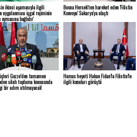
in ikinci aşamasıyla ilgili
Bosna Hersek'ten hareket eden 'Filistin
ın uygulanması işgal rejiminin
Konvoyu' Sakarya'ya ulaştı
a uymasına bağlıdır'
güçleri Gazze’den tamamen
Hamas heyeti Hakan Fidan’la Filistin’le
den silah toplama konusunda
ilgili konuları görüştü
i bir adım atılmayacak'