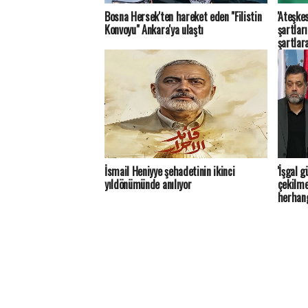
Bosna Hersek'ten hareket eden "Filistin
'Ateşkes
Konvoyu" Ankara'ya ulaştı
şartlar
şartlar
İsmail Heniyye şehadetinin ikinci
'İşgal 
yıldönümünde anılıyor
çekilme
herhang