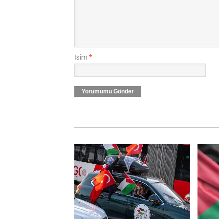
İsim
*
Yorumumu Gönder