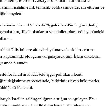
Yahudilerin, Mescid-i Aksa'ya baskınlarını artırması ve
asının, işgalin etnik temizlik politikasında devam ettiğini ve
ğini kaydetti.
mlerinden Davud Şihab da "İşgalci İsrail'in bugün işlediği
aşmalarının, 'ilhak planlarını ve ihlalleri durdurdu' yönündeki
ullandı.
'daki Filistinlilere ait evleri yıkma ve baskıları artırma
ması kapsamında olduğunu vurgulayarak tüm İslam ülkelerini
ağrısında bulundu.
 ise İsrail'in Kudüs'teki işgal politikası, kenti
ni değiştirme çerçevesinde, birbirini izleyen hükümetler
tüldüğünü ifade etti.
ıyla İsrail'in saldırganlığının arttığını vurgulayan Ebu
rinin desteklenmesi ve ihlallere karşı birlik olunması