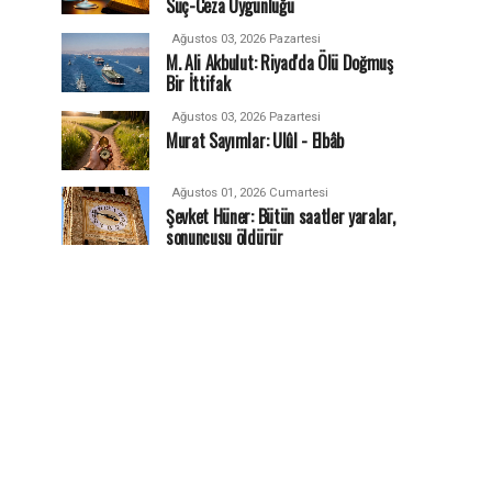
Suç-Ceza Uygunluğu
Ağustos 03, 2026 Pazartesi
M. Ali Akbulut: Riyad'da Ölü Doğmuş
Bir İttifak
Ağustos 03, 2026 Pazartesi
Murat Sayımlar: Ulûl - Elbâb
Ağustos 01, 2026 Cumartesi
Şevket Hüner: Bütün saatler yaralar,
sonuncusu öldürür