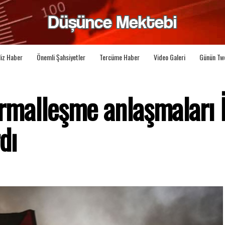
liz Haber
Önemli Şahsiyetler
Tercüme Haber
Video Galeri
Günün Tw
ormalleşme anlaşmaları İs
dı