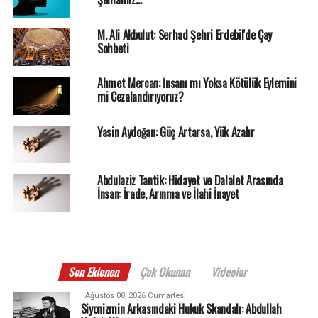
M. Ali Akbulut: Serhad Şehri Erdebil'de Çay
Sohbeti
Ahmet Mercan: İnsanı mı Yoksa Kötülük Eylemini
mi Cezalandırıyoruz?
Yasin Aydoğan: Güç Artarsa, Yük Azalır
Abdulaziz Tantik: Hidayet ve Dalalet Arasında
İnsan: İrade, Arınma ve İlahi İnayet
Son Eklenen
Çok Okunan
Videolar
Ağustos 08, 2026 Cumartesi
Siyonizmin Arkasındaki Hukuk Skandalı: Abdullah