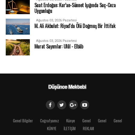
Suat Erdoğan: Kur’an-Sünnet Işığında Suç-Ceza
Uygunluğu
Ağustos 03, 2026 Pazartesi
M. Ali Akbulut: Riyad'da Ölü Doğmuş Bir İttifak
Ağustos 03, 2026 Pazartesi
Murat Sayımlar: Ulûl - Elbâb
Genel Bilgiler
Coğrafyamız
Künye
Genel
Genel
Genel
KÜNYE
İLETİŞİM
REKLAM