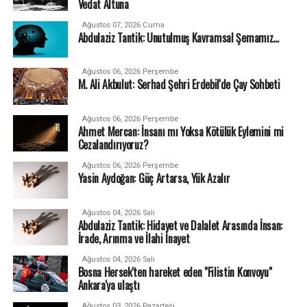
Vedat Altuna
Ağustos 07, 2026 Cuma
Abdulaziz Tantik: Unutulmuş Kavramsal Şemamız…
Ağustos 06, 2026 Perşembe
M. Ali Akbulut: Serhad Şehri Erdebil'de Çay Sohbeti
Ağustos 06, 2026 Perşembe
Ahmet Mercan: İnsanı mı Yoksa Kötülük Eylemini mi
Cezalandırıyoruz?
Ağustos 06, 2026 Perşembe
Yasin Aydoğan: Güç Artarsa, Yük Azalır
Ağustos 04, 2026 Salı
Abdulaziz Tantik: Hidayet ve Dalalet Arasında İnsan:
İrade, Arınma ve İlahi İnayet
Ağustos 04, 2026 Salı
Bosna Hersek'ten hareket eden "Filistin Konvoyu"
Ankara'ya ulaştı
Ağustos 03, 2026 Pazartesi