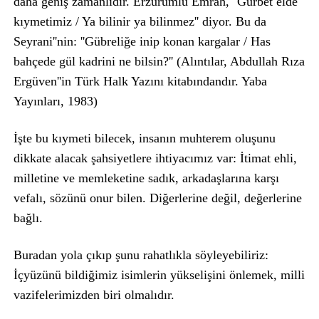
daha geniş zamanlıdır. Erzurumlu Emrah, ''Gurbet elde
kıymetimiz / Ya bilinir ya bilinmez'' diyor. Bu da
Seyrani''nin: ''Gübreliğe inip konan kargalar / Has
bahçede gül kadrini ne bilsin?'' (Alıntılar, Abdullah Rıza
Ergüven''in Türk Halk Yazını kitabındandır. Yaba
Yayınları, 1983)
İşte bu kıymeti bilecek, insanın muhterem oluşunu
dikkate alacak şahsiyetlere ihtiyacımız var: İtimat ehli,
milletine ve memleketine sadık, arkadaşlarına karşı
vefalı, sözünü onur bilen. Diğerlerine değil, değerlerine
bağlı.
Buradan yola çıkıp şunu rahatlıkla söyleyebiliriz:
İçyüzünü bildiğimiz isimlerin yükselişini önlemek, milli
vazifelerimizden biri olmalıdır.