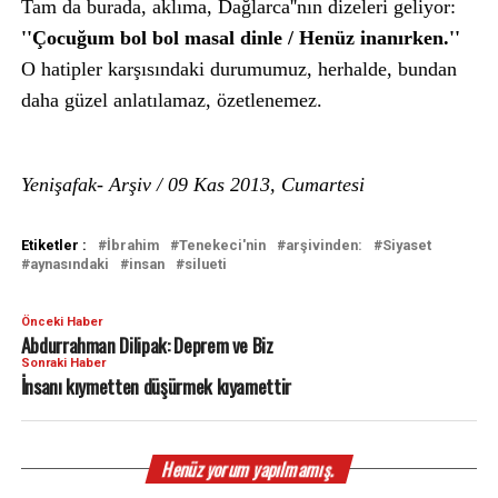
Tam da burada, aklıma, Dağlarca''nın dizeleri geliyor:
''Çocuğum bol bol masal dinle / Henüz inanırken.''
O hatipler karşısındaki durumumuz, herhalde, bundan
daha güzel anlatılamaz, özetlenemez.
Yenişafak- Arşiv / 09 Kas 2013, Cumartesi
Etiketler :
İbrahim
Tenekeci'nin
arşivinden:
Siyaset
aynasındaki
insan
silueti
Önceki Haber
Abdurrahman Dilipak: Deprem ve Biz
Sonraki Haber
İnsanı kıymetten düşürmek kıyamettir
Henüz yorum yapılmamış.