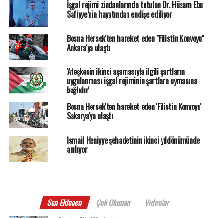
İşgal rejimi zindanlarında tutulan Dr. Hüsam Ebu
Safiyye’nin hayatından endişe ediliyor
Bosna Hersek'ten hareket eden "Filistin Konvoyu"
Ankara'ya ulaştı
'Ateşkesin ikinci aşamasıyla ilgili şartların
uygulanması işgal rejiminin şartlara uymasına
bağlıdır'
Bosna Hersek'ten hareket eden 'Filistin Konvoyu'
Sakarya'ya ulaştı
İsmail Heniyye şehadetinin ikinci yıldönümünde
anılıyor
Son Eklenen
Çok Okunan
Videolar