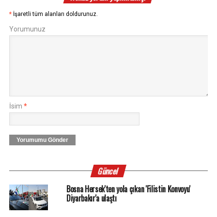
*
İşaretli tüm alanları doldurunuz.
Yorumunuz
İsim
*
Yorumumu Gönder
Güncel
Bosna Hersek'ten yola çıkan 'Filistin Konvoyu'
Diyarbakır'a ulaştı