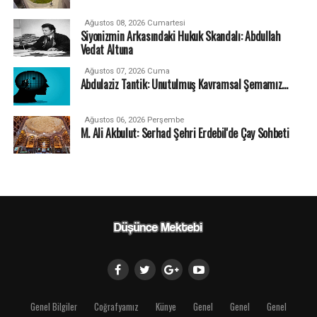
Ağustos 08, 2026 Cumartesi
Siyonizmin Arkasındaki Hukuk Skandalı: Abdullah
Vedat Altuna
Ağustos 07, 2026 Cuma
Abdulaziz Tantik: Unutulmuş Kavramsal Şemamız…
Ağustos 06, 2026 Perşembe
M. Ali Akbulut: Serhad Şehri Erdebil'de Çay Sohbeti
Genel Bilgiler
Coğrafyamız
Künye
Genel
Genel
Genel