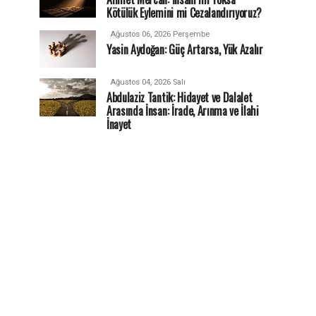
Kötülük Eylemini mi Cezalandırıyoruz?
Ağustos 06, 2026 Perşembe
Yasin Aydoğan: Güç Artarsa, Yük Azalır
Ağustos 04, 2026 Salı
Abdulaziz Tantik: Hidayet ve Dalalet
Arasında İnsan: İrade, Arınma ve İlahi
İnayet