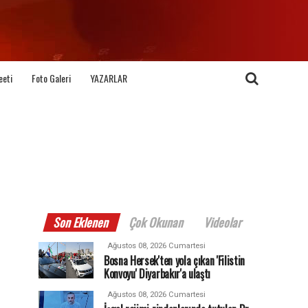
eeti
Foto Galeri
YAZARLAR
Son Eklenen
Çok Okunan
Videolar
Ağustos 08, 2026 Cumartesi
Bosna Hersek'ten yola çıkan 'Filistin
Konvoyu' Diyarbakır'a ulaştı
Ağustos 08, 2026 Cumartesi