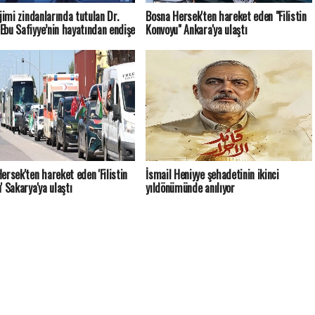
ejimi zindanlarında tutulan Dr.
Bosna Hersek'ten hareket eden "Filistin
bu Safiyye’nin hayatından endişe
Konvoyu" Ankara'ya ulaştı
ersek'ten hareket eden 'Filistin
İsmail Heniyye şehadetinin ikinci
' Sakarya'ya ulaştı
yıldönümünde anılıyor