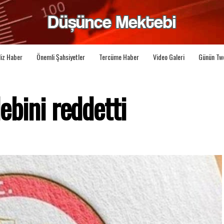
liz Haber
Önemli Şahsiyetler
Tercüme Haber
Video Galeri
Günün Tw
lebini reddetti