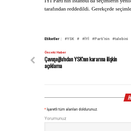
İYİ Parti'nin İstanbul'da seçimlerin yen
tarafından reddedildi. Gerekçede seçimleri
Etiketler :
YSK
İYİ
Parti'nin
talebini
Önceki Haber
Çavuşoğlu'ndan YSK'nın kararına ilişkin
açıklama
H
*
İşaretli tüm alanları doldurunuz.
Yorumunuz