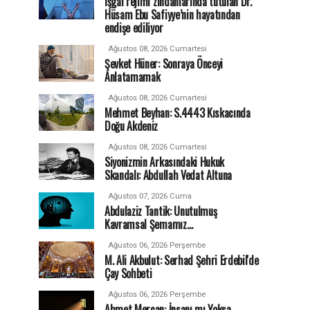
İşgal rejimi zindanlarında tutulan Dr.
Hüsam Ebu Safiyye’nin hayatından
endişe ediliyor
Ağustos 08, 2026 Cumartesi
Şevket Hüner: Sonraya Önceyi
Anlatamamak
Ağustos 08, 2026 Cumartesi
Mehmet Beyhan: S.4443 Kıskacında
Doğu Akdeniz
Ağustos 08, 2026 Cumartesi
Siyonizmin Arkasındaki Hukuk
Skandalı: Abdullah Vedat Altuna
Ağustos 07, 2026 Cuma
Abdulaziz Tantik: Unutulmuş
Kavramsal Şemamız…
Ağustos 06, 2026 Perşembe
M. Ali Akbulut: Serhad Şehri Erdebil'de
Çay Sohbeti
Ağustos 06, 2026 Perşembe
Ahmet Mercan: İnsanı mı Yoksa