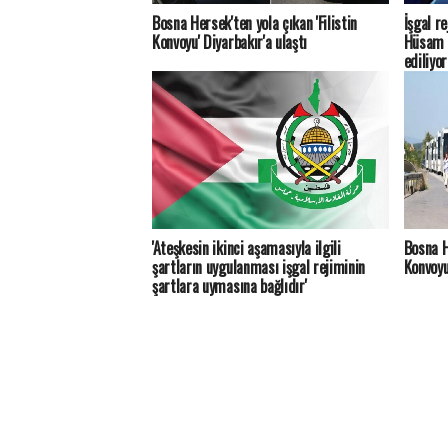
Bosna Hersek'ten yola çıkan 'Filistin
İşgal r
Konvoyu' Diyarbakır'a ulaştı
Hüsam E
ediliyor
'Ateşkesin ikinci aşamasıyla ilgili
Bosna H
şartların uygulanması işgal rejiminin
Konvoyu
şartlara uymasına bağlıdır'