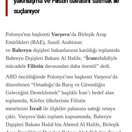
yakınlaşma ve Filistin davasını satmak ile
suçlanıyor
Polonya'nın başkenti
Varşova
’da Birleşik Arap
Emirlikleri (BAE), Suudi Arabistan
ve
Bahreyn
dışişleri bakanlarının katıldığı toplantıda
Bahreyn Dışişleri Bakanı Al Halife, “
İran
tehdidiyle
mücadele
Filistin
davasından daha önemli” dedi.
ABD öncülüğünde Polonya’nın başkenti Varşova’da
düzenlenen “Ortadoğu’da Barış ve Güvenliğin
Geleceğini Desteklemek” başlıklı İran’ı hedef alan
toplantıda, Körfez ülkelerinin Filistin
meselesini
İsrail
ile ilişkiler pahasına sattığı ortaya
çıktı. Varşova’daki toplantı kapsamında, Bahreyn
Dışişleri Bakanı Halid bin Ahmed Al Halife, Birleşik