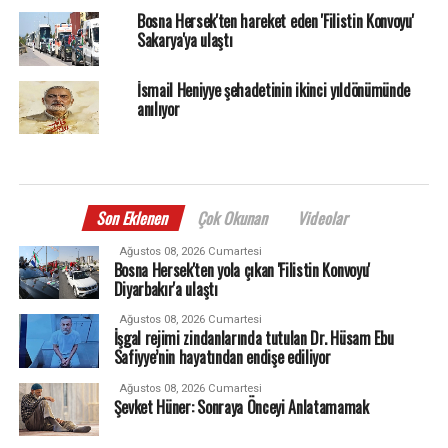
Bosna Hersek'ten hareket eden 'Filistin Konvoyu'
Sakarya'ya ulaştı
İsmail Heniyye şehadetinin ikinci yıldönümünde
anılıyor
Son Eklenen
Çok Okunan
Videolar
Ağustos 08, 2026 Cumartesi
Bosna Hersek'ten yola çıkan 'Filistin Konvoyu'
Diyarbakır'a ulaştı
Ağustos 08, 2026 Cumartesi
İşgal rejimi zindanlarında tutulan Dr. Hüsam Ebu
Safiyye’nin hayatından endişe ediliyor
Ağustos 08, 2026 Cumartesi
Şevket Hüner: Sonraya Önceyi Anlatamamak