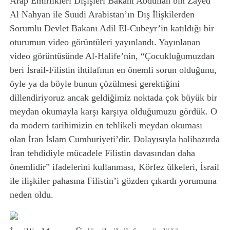
Arap Emirlikleri Dışişleri Bakanı Abdullah bin Zayed
Al Nahyan ile Suudi Arabistan’ın Dış İlişkilerden
Sorumlu Devlet Bakanı Adil El-Cubeyr’in katıldığı bir
oturumun video görüntüleri yayınlandı. Yayınlanan
video görüntüsünde Al-Halife’nin, “Çocukluğumuzdan
beri İsrail-Filistin ihtilafının en önemli sorun olduğunu,
öyle ya da böyle bunun çözülmesi gerektiğini
dillendiriyoruz ancak geldiğimiz noktada çok büyük bir
meydan okumayla karşı karşıya olduğumuzu gördük. O
da modern tarihimizin en tehlikeli meydan okuması
olan İran İslam Cumhuriyeti’dir. Dolayısıyla halihazırda
İran tehdidiyle mücadele Filistin davasından daha
önemlidir” ifadelerini kullanması, Körfez ülkeleri, İsrail
ile ilişkiler pahasına Filistin’i gözden çıkardı yorumuna
neden oldu.