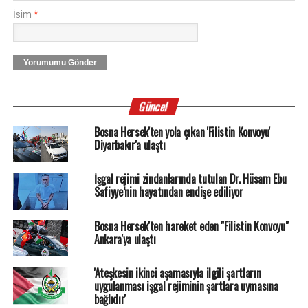
İsim
*
Yorumumu Gönder
Güncel
Bosna Hersek'ten yola çıkan 'Filistin Konvoyu'
Diyarbakır'a ulaştı
İşgal rejimi zindanlarında tutulan Dr. Hüsam Ebu
Safiyye’nin hayatından endişe ediliyor
Bosna Hersek'ten hareket eden "Filistin Konvoyu"
Ankara'ya ulaştı
'Ateşkesin ikinci aşamasıyla ilgili şartların
uygulanması işgal rejiminin şartlara uymasına
bağlıdır'