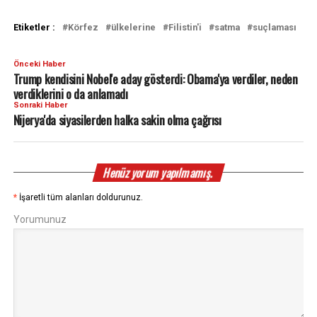
Etiketler :
Körfez
ülkelerine
Filistin'i
satma
suçlaması
Önceki Haber
Trump kendisini Nobel'e aday gösterdi: Obama'ya verdiler, neden
verdiklerini o da anlamadı
Sonraki Haber
Nijerya'da siyasilerden halka sakin olma çağrısı
Henüz yorum yapılmamış.
*
İşaretli tüm alanları doldurunuz.
Yorumunuz