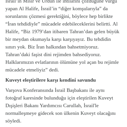
İsrail’in Mısır ve Ürdün ile ihtilafını çözdüğüne vurgu
yapan Al Halife, İsrail’in “diğer komşularıyla” da
sorunlarını çözmesi gerektiğini, böylece hep birlikte
“İran tehdidiyle” mücadele edebileceklerini belirtti. Al
Halife, “Biz 1979’dan itibaren Tahran’dan gelen büyük
bir meydan okumayla karşı karşıyayız. Bu tehdidin
sınırı yok. Biz İran halkından bahsetmiyoruz.
Tahran’daki faşist dini rejimden bahsediyoruz.
Halklarımızın evlatlarının ölümüne yol açan bu rejimle
mücadele etmeliyiz” dedi.
Kuveyt
eleştirilere karşı kendini savundu
Varşova Konferansında İsrail Başbakanı ile aynı
fotoğraf karesinde bulunduğu için eleştirilen Kuveyt
Dışişleri Bakanı Yardımcısı Carullah, İsrail'le
normalleşmeye gidecek son ülkenin Kuveyt olacağını
söyledi.