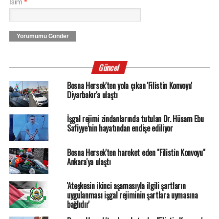
İsim
*
Yorumumu Gönder
Güncel
Bosna Hersek'ten yola çıkan 'Filistin Konvoyu'
Diyarbakır'a ulaştı
İşgal rejimi zindanlarında tutulan Dr. Hüsam Ebu
Safiyye’nin hayatından endişe ediliyor
Bosna Hersek'ten hareket eden "Filistin Konvoyu"
Ankara'ya ulaştı
'Ateşkesin ikinci aşamasıyla ilgili şartların
uygulanması işgal rejiminin şartlara uymasına
bağlıdır'