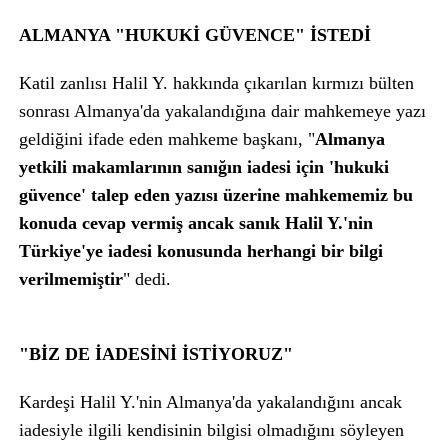
ALMANYA "HUKUKİ
GÜVENCE" İSTEDİ
Katil zanlısı Halil Y. hakkında çıkarılan kırmızı bülten
sonrası Almanya'da yakalandığına dair mahkemeye yazı
geldiğini ifade eden mahkeme başkanı, "
Almanya
yetkili makamlarının sanığın iadesi için 'hukuki
güvence' talep eden yazısı üzerine mahkememiz bu
konuda cevap vermiş ancak sanık Halil Y.'nin
Türkiye'ye iadesi konusunda herhangi bir bilgi
verilmemiştir
" dedi.
"BİZ DE İADESİNİ İSTİYORUZ"
Kardeşi Halil Y.'nin Almanya'da yakalandığını ancak
iadesiyle ilgili kendisinin bilgisi olmadığını söyleyen