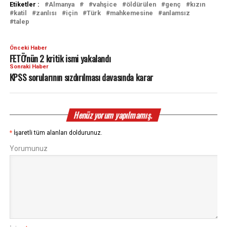
Etiketler :
Almanya
vahşice
öldürülen
genç
kızın
katil
zanlısı
için
Türk
mahkemesine
anlamsız
talep
Önceki Haber
FETÖ'nün 2 kritik ismi yakalandı
Sonraki Haber
KPSS sorularının sızdırılması davasında karar
Henüz yorum yapılmamış.
*
İşaretli tüm alanları doldurunuz.
Yorumunuz