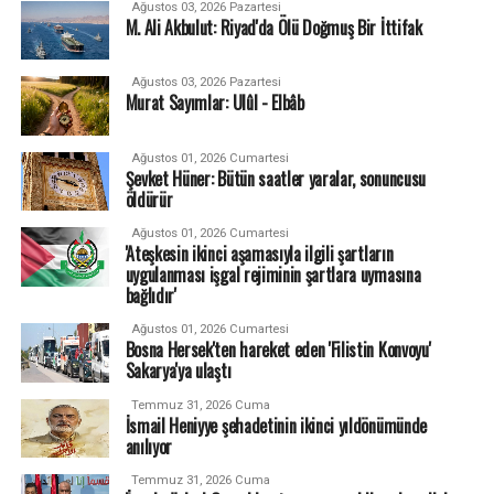
Ağustos 03, 2026 Pazartesi
M. Ali Akbulut: Riyad'da Ölü Doğmuş Bir İttifak
Ağustos 03, 2026 Pazartesi
Murat Sayımlar: Ulûl - Elbâb
Ağustos 01, 2026 Cumartesi
Şevket Hüner: Bütün saatler yaralar, sonuncusu
öldürür
Ağustos 01, 2026 Cumartesi
'Ateşkesin ikinci aşamasıyla ilgili şartların
uygulanması işgal rejiminin şartlara uymasına
bağlıdır'
Ağustos 01, 2026 Cumartesi
Bosna Hersek'ten hareket eden 'Filistin Konvoyu'
Sakarya'ya ulaştı
Temmuz 31, 2026 Cuma
İsmail Heniyye şehadetinin ikinci yıldönümünde
anılıyor
Temmuz 31, 2026 Cuma