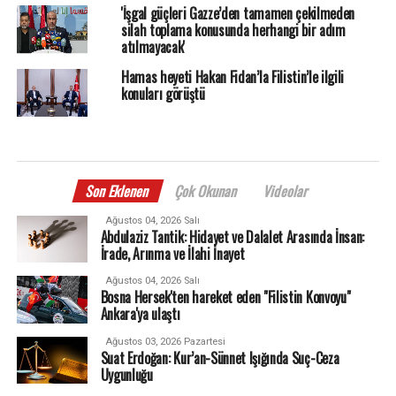
'İşgal güçleri Gazze’den tamamen çekilmeden
silah toplama konusunda herhangi bir adım
atılmayacak'
Hamas heyeti Hakan Fidan’la Filistin’le ilgili
konuları görüştü
Son Eklenen
Çok Okunan
Videolar
Ağustos 04, 2026 Salı
Abdulaziz Tantik: Hidayet ve Dalalet Arasında İnsan:
İrade, Arınma ve İlahi İnayet
Ağustos 04, 2026 Salı
Bosna Hersek'ten hareket eden "Filistin Konvoyu"
Ankara'ya ulaştı
Ağustos 03, 2026 Pazartesi
Suat Erdoğan: Kur’an-Sünnet Işığında Suç-Ceza
Uygunluğu