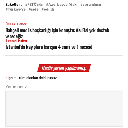
Etiketler :
FETÖ'nün
Azerbaycan'daki
sorumlusu
Türkiye'ye
iade
edildi
Önceki Haber
Bahçeli meclis başkanlığı için konuştu: A'sı B'si yok destek
vereceğiz
Sonraki Haber
İstanbul’da kayıplara karışan 4 cami ve 1 mescid
Henüz yorum yapılmamış.
*
İşaretli tüm alanları doldurunuz.
Yorumunuz