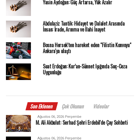
Yasin Aydoğan: Güç Artarsa, Yük Azalır
Abdulaziz Tantik: Hidayet ve Dalalet Arasında
İnsan: İrade, Arınma ve İlahi İnayet
Bosna Hersek'ten hareket eden "Filistin Konvoyu"
Ankara'ya ulaştı
Suat Erdoğan: Kur’an-Sünnet Işığında Suç-Ceza
Uygunluğu
Son Eklenen
Çok Okunan
Videolar
Ağustos 06, 2026 Perşembe
M. Ali Akbulut: Serhad Şehri Erdebil'de Çay Sohbeti
Ağustos 06, 2026 Perşembe