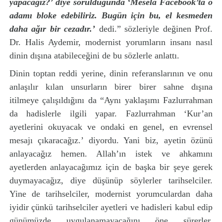
yapacağız?’ diye sorulduğunda ‘Mesela Facebook’ta o
adamı bloke edebiliriz. Bugün için bu, el kesmeden
daha ağır bir cezadır.’
dedi.” sözleriyle değinen Prof.
Dr. Halis Aydemir, modernist yorumların insanı nasıl
dinin dışına atabileceğini de bu sözlerle anlattı.
Dinin toptan reddi yerine, dinin referanslarının ve onu
anlaşılır kılan unsurların birer birer sahne dışına
itilmeye çalışıldığını da “Aynı yaklaşımı Fazlurrahman
da hadislerle ilgili yapar. Fazlurrahman ‘Kur’an
ayetlerini okuyacak ve ondaki en genel, en evrensel
mesajı çıkaracağız.’ diyordu. Yani biz, ayetin özünü
anlayacağız hemen. Allah’ın istek ve ahkamını
ayetlerden anlayacağımız için de başka bir şeye gerek
duymayacağız, diye düşünüp söylerler tarihselciler.
Yine de tarihselciler, modernist yorumculardan daha
iyidir çünkü tarihselciler ayetleri ve hadisleri kabul edip
günümüzde uygulanamayacağını öne sürerler.