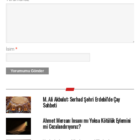
İsim
*
Yorumumu Gönder
M. Ali Akbulut: Serhad Şehri Erdebil'de Çay
Sohbeti
Ahmet Mercan: İnsanı mı Yoksa Kötülük Eylemini
mi Cezalandırıyoruz?