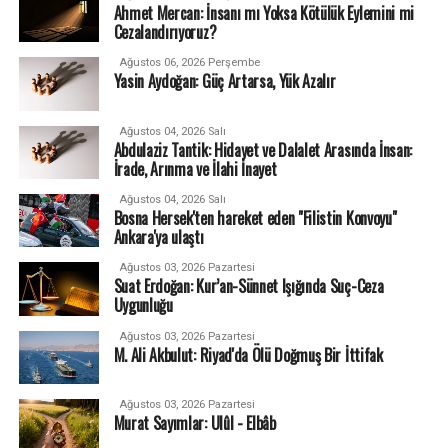
Ahmet Mercan: İnsanı mı Yoksa Kötülük Eylemini mi
Cezalandırıyoruz?
Ağustos 06, 2026 Perşembe
Yasin Aydoğan: Güç Artarsa, Yük Azalır
Ağustos 04, 2026 Salı
Abdulaziz Tantik: Hidayet ve Dalalet Arasında İnsan:
İrade, Arınma ve İlahi İnayet
Ağustos 04, 2026 Salı
Bosna Hersek'ten hareket eden "Filistin Konvoyu"
Ankara'ya ulaştı
Ağustos 03, 2026 Pazartesi
Suat Erdoğan: Kur’an-Sünnet Işığında Suç-Ceza
Uygunluğu
Ağustos 03, 2026 Pazartesi
M. Ali Akbulut: Riyad'da Ölü Doğmuş Bir İttifak
Ağustos 03, 2026 Pazartesi
Murat Sayımlar: Ulûl - Elbâb