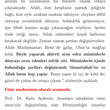
aslında bu sınanmanın bir hikmeti olarak ortaya
çıkmaktadır. Allah, kim kendisine pamuk ipliğiyle
bağlı, kim öyle uzaktan uzaktan takılıyor, olaylara dâhil
olmayıp sorumluluk almıyor, fedakârlık göstermiyor,
işte Allah bunları açığa çıkaracağını söylüyor. Ayette
ifade ettiği üzere, Allah müminleri kendi hallerine
bırakacak değildir. Zaman zaman şartları değiştirecektir.
Allah Müslümanları Bedir’de galip, Uhut’ta mağlup
kıldı.
Böyle yaparak ahireti arzu eden müminlerle
dünyayı arzu edenleri tefrik etti
.
Müminlerin içinde
bulunduğu şartları değiştirmek Sünnetullah’tır ve
Allah bunu hep yapar
. Bunu yapar ki iyi de kötü de;
güzel de çirkin de ortaya çıksın.” sözleriyle açıkladı.
Fitne modernizm olarak aramızda
Prof. Dr. Halis Aydemir, insanlara tahakküm etme
amacıyla değiştirilmiş olan Hristiyanlığın insanlar