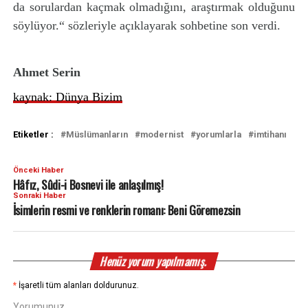
da sorulardan kaçmak olmadığını, araştırmak olduğunu
söylüyor.“ sözleriyle açıklayarak sohbetine son verdi.
Ahmet Serin
kaynak: Dünya Bizim
Etiketler :
Müslümanların
modernist
yorumlarla
imtihanı
Önceki Haber
Hâfız, Sûdi-i Bosnevi ile anlaşılmış!
Sonraki Haber
İsimlerin resmi ve renklerin romanı: Beni Göremezsin
Henüz yorum yapılmamış.
*
İşaretli tüm alanları doldurunuz.
Yorumunuz