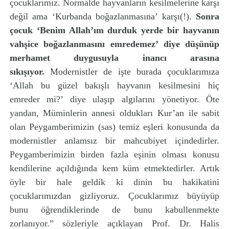
çocuklarımız. Normalde hayvanların kesilmelerine karşı
değil ama ‘Kurbanda boğazlanmasına’ karşı(!).
Sonra
çocuk ‘Benim Allah’ım durduk yerde bir hayvanın
vahşice boğazlanmasını emredemez’ diye düşünüp
merhamet duygusuyla inancı arasına
sıkışıyor.
Modernistler de işte burada çocuklarımıza
‘Allah bu güzel bakışlı hayvanın kesilmesini hiç
emreder mi?’ diye ulaşıp algılarını yönetiyor. Öte
yandan, Müminlerin annesi oldukları Kur’an ile sabit
olan Peygamberimizin (sas) temiz eşleri konusunda da
modernistler anlamsız bir mahcubiyet içindedirler.
Peygamberimizin birden fazla eşinin olması konusu
kendilerine açıldığında kem küm etmektedirler. Artık
öyle bir hale geldik ki dinin bu hakikatini
çocuklarımızdan gizliyoruz. Çocuklarımız büyüyüp
bunu öğrendiklerinde de bunu kabullenmekte
zorlanıyor.” sözleriyle açıklayan Prof. Dr. Halis