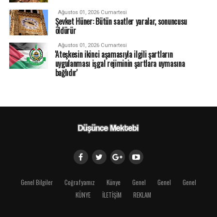
Ağustos 01, 2026 Cumartesi
Şevket Hüner: Bütün saatler yaralar, sonuncusu
öldürür
Ağustos 01, 2026 Cumartesi
'Ateşkesin ikinci aşamasıyla ilgili şartların
uygulanması işgal rejiminin şartlara uymasına
bağlıdır'
Genel Bilgiler
Coğrafyamız
Künye
Genel
Genel
Genel
KÜNYE
İLETİŞİM
REKLAM