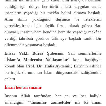
İnsanın ihtiraslarına gem vuran dini inanç da bertaraf
edildiği için dünya her türlü ahlaki kaygıdan azade
insanların yaşadığı bir mekân halini almaya başladı.
Ama dinin yokluğunu düşünce ve isteklerini
gerçekleştirmek için büyük fırsat olarak gören Batı
dünyası, insanın hem kendine hem de yaşadığı mekâna
verdiği tahribatı görünce ürkmeye başladı sanki. Bir
dilemmadır yaşamaya başladı.
Ensar Vakfı Bursa Şubesi
nin Salı seminerlerine
“
İslam’a Modernist Yaklaşımlar
” konu başlığıyla
konuk olan
Prof. Dr. Halis Aydemir,
Batı’nın aslında
bu trajik durumunun İslam dünyasındaki izdüşümünü
anlattı.
İnsan her an sınanır
İnsanın Allah tarafından her an ve her haliyle
sınandığını “’
İnsanlar zannettiler mi ki iman