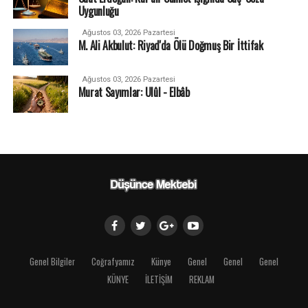
Uygunluğu
Ağustos 03, 2026 Pazartesi
M. Ali Akbulut: Riyad'da Ölü Doğmuş Bir İttifak
Ağustos 03, 2026 Pazartesi
Murat Sayımlar: Ulûl - Elbâb
Genel Bilgiler
Coğrafyamız
Künye
Genel
Genel
Genel
KÜNYE
İLETİŞİM
REKLAM