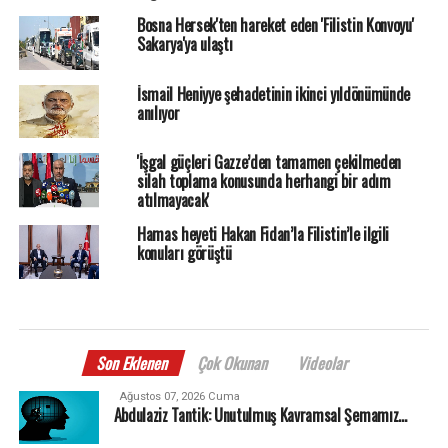
Bosna Hersek'ten hareket eden 'Filistin Konvoyu'
Sakarya'ya ulaştı
İsmail Heniyye şehadetinin ikinci yıldönümünde
anılıyor
'İşgal güçleri Gazze’den tamamen çekilmeden
silah toplama konusunda herhangi bir adım
atılmayacak'
Hamas heyeti Hakan Fidan’la Filistin’le ilgili
konuları görüştü
Son Eklenen
Çok Okunan
Videolar
Ağustos 07, 2026 Cuma
Abdulaziz Tantik: Unutulmuş Kavramsal Şemamız…