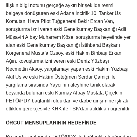
ilişkin bilgi notunu gerçeğe aykırı bir şekilde resmi
belgeye dönüştüren eski Adana İncirlik 10. Tanker Üs
Komutanı Hava Pilot Tuğgeneral Bekir Ercan Van,
soruşturma izni veren eski Genelkurmay Başkanlığı Adli
Müşaviri Albay Muharrem Köse, soruşturma heyetinde yer
alan eski Genelkurmay Başkanlığı İstihbarat Başkanı
Korgeneral Mustafa Özsoy, eski Hakim Binbaşı Erkan
Ağın, kovuşturma izni veren eski Deniz Yüzbaşı
Necmettin Aksoy, yargılamayı yapan eski Hakim Yüzbaşı
Akif Us ve eski Hakim Üsteğmen Serdar Çamiçi ile
yargılama sırasında Yaycı'nın aleyhine tanık olarak
beyanda bulunan eski Kurmay Albay Mustafa Çiçek'in
FETÖ/PDY bağlantılı oldukları ve darbe girişimine iştirak
ettikleri gerekçesiyle KHK ile TSK'dan atıldıkları öğrenildi.
ÖRGÜT MENSUPLARININ HEDEFİNDE
Bu arada, aralarında FETÖ/PDY ile bağlantılı olduğundan