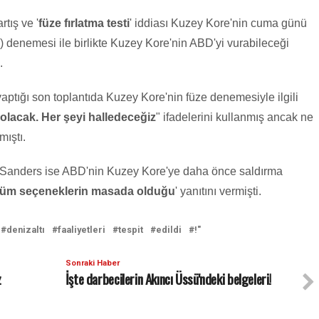
rtış ve '
füze fırlatma testi
' iddiası Kuzey Kore'nin cuma günü
M) denemesi ile birlikte Kuzey Kore'nin ABD'yi vurabileceği
.
tığı son toplantıda Kuzey Kore'nin füze denemesiyle ilgili
olacak. Her şeyi halledeceğiz
" ifadelerini kullanmış ancak ne
mıştı.
Sanders ise ABD'nin Kuzey Kore'ye daha önce saldırma
tüm seçeneklerin masada olduğu
' yanıtını vermişti.
denizaltı
faaliyetleri
tespit
edildi
!"
Sonraki Haber
z
İşte darbecilerin Akıncı Üssü'ndeki belgeleri!