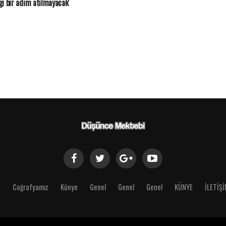
i bir adım atılmayacak'
r
Coğrafyamız
Künye
Genel
Genel
Genel
KÜNYE
İLETİŞ