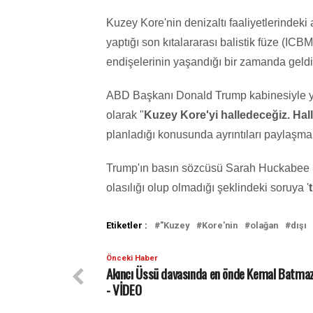
Kuzey Kore'nin denizaltı faaliyetlerindeki a
yaptığı son kıtalararası balistik füze (ICB
endişelerinin yaşandığı bir zamanda geldi
ABD Başkanı Donald Trump kabinesiyle yap
olarak "
Kuzey Kore'yi halledeceğiz. Hall
planladığı konusunda ayrıntıları paylaşma
Trump'ın basın sözcüsü Sarah Huckabee 
olasılığı olup olmadığı şeklindeki soruya '
Etiketler :
"Kuzey
Kore'nin
olağan
dışı
Önceki Haber
Akıncı Üssü davasında en önde Kemal Batma
- VİDEO