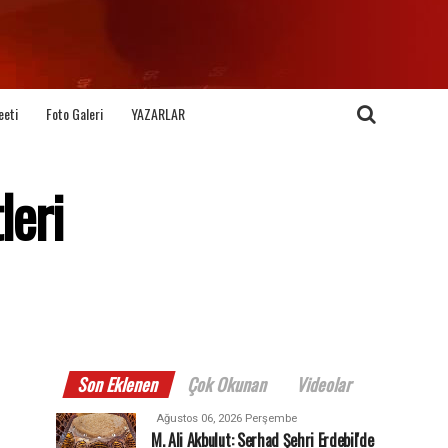
eeti
Foto Galeri
YAZARLAR
leri
Son Eklenen
Çok Okunan
Videolar
Ağustos 06, 2026 Perşembe
M. Ali Akbulut: Serhad Şehri Erdebil'de