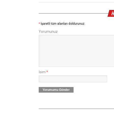
H
*
İşaretli tüm alanları doldurunuz.
Yorumunuz
İsim
*
Yorumumu Gönder