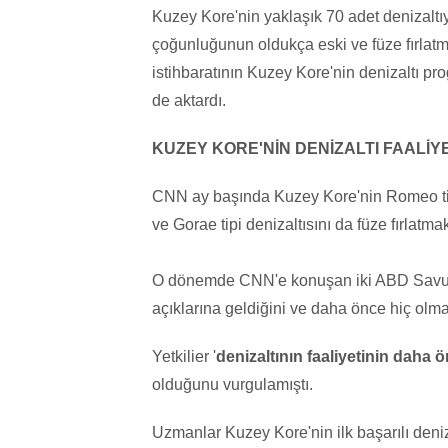
Kuzey Kore'nin yaklaşık 70 adet denizalt
çoğunluğunun oldukça eski ve füze fırlat
istihbaratının Kuzey Kore'nin denizaltı 
de aktardı.
KUZEY KORE'NİN DENİZALTI FAALİY
CNN ay başında Kuzey Kore'nin Romeo tipi
ve Gorae tipi denizaltısını da füze fırlatm
O dönemde CNN'e konuşan iki ABD Savunma
açıklarına geldiğini ve daha önce hiç olm
Yetkilier '
denizaltının faaliyetinin daha ön
olduğunu vurgulamıştı.
Uzmanlar Kuzey Kore'nin ilk başarılı deniz