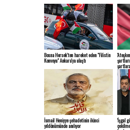
Bosna Hersek'ten hareket eden "Filistin
'Ateşkes
Konvoyu" Ankara'ya ulaştı
şartlar
şartlar
İsmail Heniyye şehadetinin ikinci
'İşgal 
yıldönümünde anılıyor
çekilme