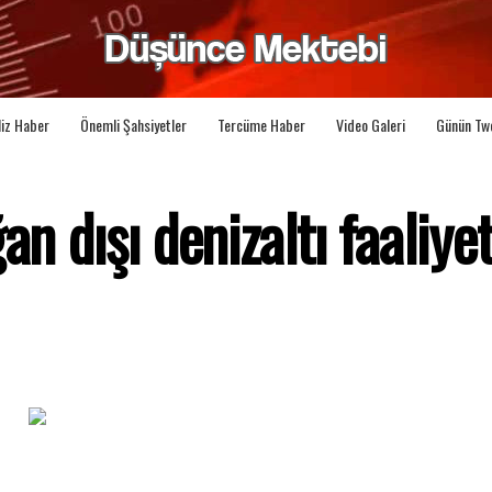
liz Haber
Önemli Şahsiyetler
Tercüme Haber
Video Galeri
Günün Tw
n dışı denizaltı faaliyet