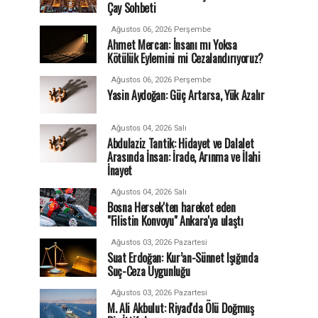
Çay Sohbeti
Ağustos 06, 2026 Perşembe
Ahmet Mercan: İnsanı mı Yoksa
Kötülük Eylemini mi Cezalandırıyoruz?
Ağustos 06, 2026 Perşembe
Yasin Aydoğan: Güç Artarsa, Yük Azalır
Ağustos 04, 2026 Salı
Abdulaziz Tantik: Hidayet ve Dalalet
Arasında İnsan: İrade, Arınma ve İlahi
İnayet
Ağustos 04, 2026 Salı
Bosna Hersek'ten hareket eden
"Filistin Konvoyu" Ankara'ya ulaştı
Ağustos 03, 2026 Pazartesi
Suat Erdoğan: Kur’an-Sünnet Işığında
Suç-Ceza Uygunluğu
Ağustos 03, 2026 Pazartesi
M. Ali Akbulut: Riyad'da Ölü Doğmuş