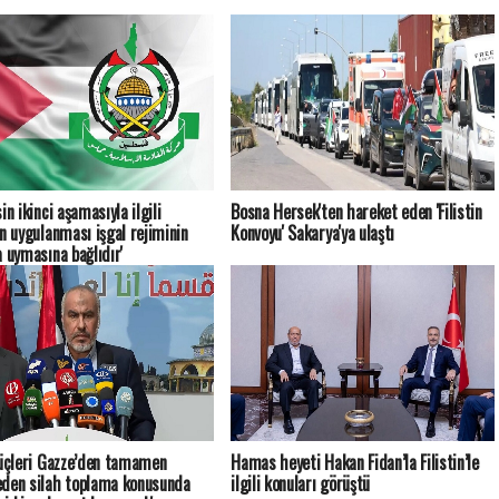
in ikinci aşamasıyla ilgili
Bosna Hersek'ten hareket eden 'Filistin
ın uygulanması işgal rejiminin
Konvoyu' Sakarya'ya ulaştı
a uymasına bağlıdır'
güçleri Gazze’den tamamen
Hamas heyeti Hakan Fidan’la Filistin’le
den silah toplama konusunda
ilgili konuları görüştü