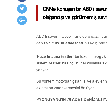
CNN'e konuşan bir ABD'li savun
olağandışı ve görülmemiş seviye
ABD'li savunma yetkilisine göre pazar g
denizaltı '
füze fırlatma testi
' bu ay içinde 
'
Füze fırlatma testleri
' bir füzenin '
soğuk 
sistemi yüksek basınçlı buhar kullanılar
yarıyor.
Bu yöntem motordan çıkan ısı ve alevlerin d
ekipmana zarar vermesini önlüyor.
PYONGYANG'IN 70 ADET DENİZALTIY