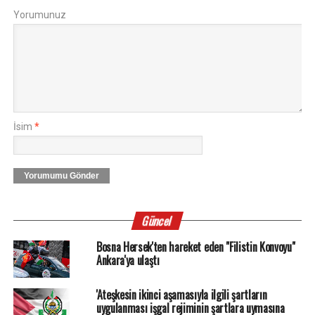
Yorumunuz
İsim
*
Yorumumu Gönder
Güncel
Bosna Hersek'ten hareket eden "Filistin Konvoyu"
Ankara'ya ulaştı
'Ateşkesin ikinci aşamasıyla ilgili şartların
uygulanması işgal rejiminin şartlara uymasına