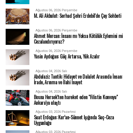
Ağustos 06, 2026 Perşembe
M. Ali Akbulut: Serhad Şehri Erdebil'de Çay Sohbeti
Ağustos 06, 2026 Perşembe
Ahmet Mercan: İnsanı mı Yoksa Kötülük Eylemini mi
Cezalandırıyoruz?
Ağustos 06, 2026 Perşembe
Yasin Aydoğan: Güç Artarsa, Yük Azalır
Ağustos 04, 2026 Salı
Abdulaziz Tantik: Hidayet ve Dalalet Arasında İnsan:
İrade, Arınma ve İlahi İnayet
Ağustos 04, 2026 Salı
Bosna Hersek'ten hareket eden "Filistin Konvoyu"
Ankara'ya ulaştı
Ağustos 03, 2026 Pazartesi
Suat Erdoğan: Kur’an-Sünnet Işığında Suç-Ceza
Uygunluğu
Ağustos 03, 2026 Pazartesi