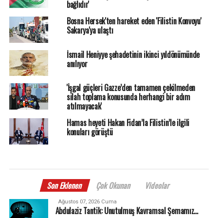
bağlıdır'
Bosna Hersek'ten hareket eden 'Filistin Konvoyu'
Sakarya'ya ulaştı
İsmail Heniyye şehadetinin ikinci yıldönümünde
anılıyor
'İşgal güçleri Gazze’den tamamen çekilmeden
silah toplama konusunda herhangi bir adım
atılmayacak'
Hamas heyeti Hakan Fidan’la Filistin’le ilgili
konuları görüştü
Son Eklenen
Çok Okunan
Videolar
Ağustos 07, 2026 Cuma
Abdulaziz Tantik: Unutulmuş Kavramsal Şemamız…