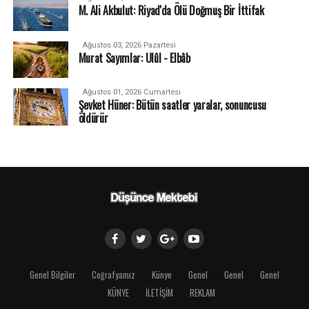
M. Ali Akbulut: Riyad'da Ölü Doğmuş Bir İttifak
Ağustos 03, 2026 Pazartesi
Murat Sayımlar: Ulûl - Elbâb
Ağustos 01, 2026 Cumartesi
Şevket Hüner: Bütün saatler yaralar, sonuncusu
öldürür
Genel Bilgiler
Coğrafyamız
Künye
Genel
Genel
Genel
KÜNYE
İLETİŞİM
REKLAM