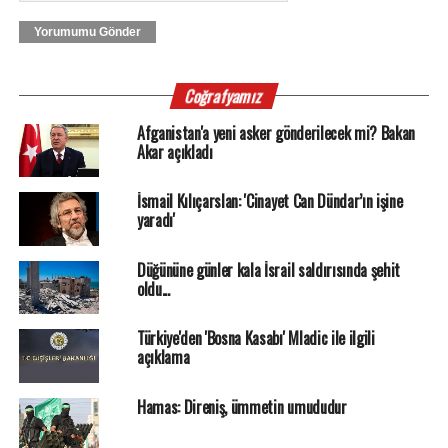
Yorumumu Gönder
Coğrafyamız
Afganistan'a yeni asker gönderilecek mi? Bakan
Akar açıkladı
İsmail Kılıçarslan: 'Cinayet Can Dündar’ın işine
yaradı'
Düğününe günler kala İsrail saldırısında şehit
oldu...
Türkiye'den 'Bosna Kasabı' Mladic ile ilgili
açıklama
Hamas: Direniş, ümmetin umududur