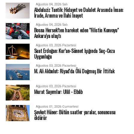
Ağustos 04, 2026 Salı
Abdulaziz Tantik: Hidayet ve Dalalet Arasında İnsan:
İrade, Arınma ve İlahi İnayet
Ağustos 04, 2026 Salı
Bosna Hersek'ten hareket eden "Filistin Konvoyu"
Ankara'ya ulaştı
Ağustos 03, 2026 Pazartesi
Suat Erdoğan: Kur’an-Sünnet Işığında Suç-Ceza
Uygunluğu
Ağustos 03, 2026 Pazartesi
M. Ali Akbulut: Riyad'da Ölü Doğmuş Bir İttifak
Ağustos 03, 2026 Pazartesi
Murat Sayımlar: Ulûl - Elbâb
Ağustos 01, 2026 Cumartesi
Şevket Hüner: Bütün saatler yaralar, sonuncusu
öldürür