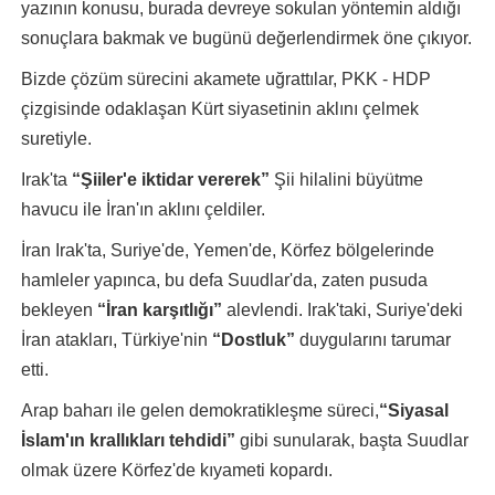
yazının konusu, burada devreye sokulan yöntemin aldığı
sonuçlara bakmak ve bugünü değerlendirmek öne çıkıyor.
Bizde çözüm sürecini akamete uğrattılar, PKK - HDP
çizgisinde odaklaşan Kürt siyasetinin aklını çelmek
suretiyle.
Irak'ta
“Şiiler'e iktidar vererek”
Şii hilalini büyütme
havucu ile İran'ın aklını çeldiler.
İran Irak'ta, Suriye'de, Yemen'de, Körfez bölgelerinde
hamleler yapınca, bu defa Suudlar'da, zaten pusuda
bekleyen
“İran karşıtlığı”
alevlendi. Irak'taki, Suriye'deki
İran atakları, Türkiye'nin
“Dostluk”
duygularını tarumar
etti.
Arap baharı ile gelen demokratikleşme süreci,
“Siyasal
İslam'ın krallıkları tehdidi”
gibi sunularak, başta Suudlar
olmak üzere Körfez'de kıyameti kopardı.