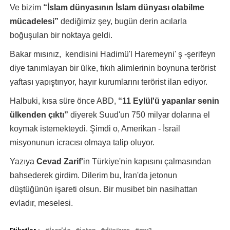
Ve bizim
“İslam dünyasının İslam dünyası olabilme
mücadelesi”
dediğimiz şey, bugün derin acılarla
boğuşulan bir noktaya geldi.
Bakar mısınız, kendisini Hadimü'l Haremeyni' ş -şerifeyn
diye tanımlayan bir ülke, fıkıh alimlerinin boynuna terörist
yaftası yapıştırıyor, hayır kurumlarını terörist ilan ediyor.
Halbuki, kısa süre önce ABD,
“11 Eylül'ü yapanlar senin
ülkenden çıktı”
diyerek Suud'un 750 milyar dolarına el
koymak istemekteydi. Şimdi o, Amerikan - İsrail
misyonunun icracısı olmaya talip oluyor.
Yazıya
Cevad Zarif'
in Türkiye'nin kapısını çalmasından
bahsederek girdim. Dilerim bu, İran'da jetonun
düştüğünün işareti olsun. Bir musibet bin nasihattan
evladır, meselesi.