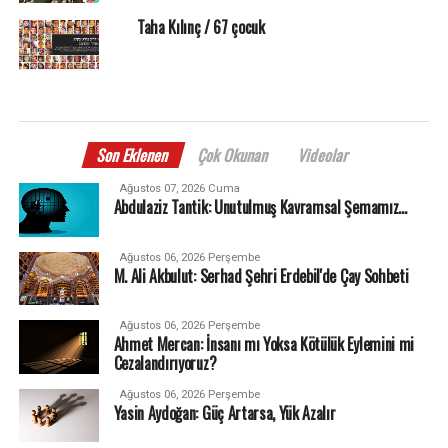
Taha Kılınç / 67 çocuk
Son Eklenen
Çok Okunan
Videolar
Ağustos 07, 2026 Cuma
Abdulaziz Tantik: Unutulmuş Kavramsal Şemamız…
Ağustos 06, 2026 Perşembe
M. Ali Akbulut: Serhad Şehri Erdebil'de Çay Sohbeti
Ağustos 06, 2026 Perşembe
Ahmet Mercan: İnsanı mı Yoksa Kötülük Eylemini mi
Cezalandırıyoruz?
Ağustos 06, 2026 Perşembe
Yasin Aydoğan: Güç Artarsa, Yük Azalır