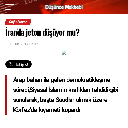
Coğrafyamız
İran'da jeton düşüyor mu?
13-06-2017 06:52
Arap baharı ile gelen demokratikleşme
süreci,Siyasal İslam'ın krallıkları tehdidi gibi
sunularak, başta Suudlar olmak üzere
Körfez'de kıyameti kopardı.