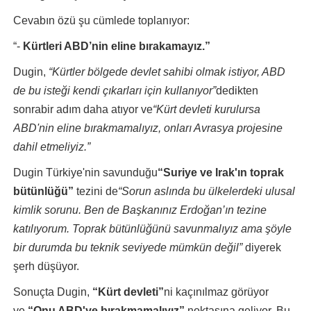
Cevabın özü şu cümlede toplanıyor:
“-
Kürtleri ABD’nin eline bırakamayız.”
Dugin,
“Kürtler bölgede devlet sahibi olmak istiyor, ABD
de bu isteği kendi çıkarları için kullanıyor”
dedikten
sonrabir adım daha atıyor ve
“Kürt devleti kurulursa
ABD'nin eline bırakmamalıyız, onları Avrasya projesine
dahil etmeliyiz.”
Dugin Türkiye'nin savunduğu
“Suriye ve Irak'ın toprak
bütünlüğü”
tezini de
“Sorun aslında bu ülkelerdeki ulusal
kimlik sorunu. Ben de Başkanınız Erdoğan’ın tezine
katılıyorum. Toprak bütünlüğünü savunmalıyız ama şöyle
bir durumda bu teknik seviyede mümkün değil”
diyerek
şerh düşüyor.
Sonuçta Dugin,
“Kürt devleti”
ni kaçınılmaz görüyor
ve
“Onu ABD'ye bırakmamalıyız”
noktasına geliyor. Bu