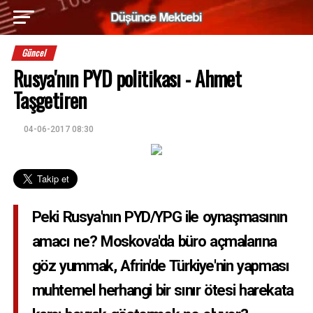
Güncel
Rusya'nın PYD politikası - Ahmet
Taşgetiren
04-06-2017 08:30
Peki Rusya'nın PYD/YPG ile oynaşmasının
amacı ne? Moskova'da büro açmalarına
göz yummak, Afrin'de Türkiye'nin yapması
muhtemel herhangi bir sınır ötesi harekata