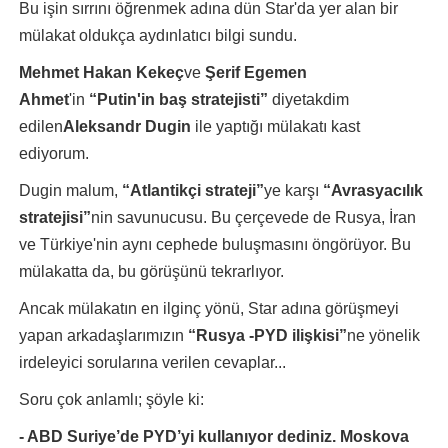
Bu işin sırrını öğrenmek adına dün Star'da yer alan bir
mülakat oldukça aydınlatıcı bilgi sundu.
Mehmet Hakan Kekeç
ve
Şerif Egemen
Ahmet
'in
“Putin'in baş stratejisti”
diyetakdim
edilen
Aleksandr
Dugin
ile yaptığı mülakatı kast
ediyorum.
Dugin malum,
“Atlantikçi strateji”
ye karşı
“Avrasyacılık
stratejisi”
nin savunucusu. Bu çerçevede de Rusya, İran
ve Türkiye'nin aynı cephede buluşmasını öngörüyor. Bu
mülakatta da, bu görüşünü tekrarlıyor.
Ancak mülakatın en ilginç yönü, Star adına görüşmeyi
yapan arkadaşlarımızın
“Rusya -
PYD ilişkisi”
ne yönelik
irdeleyici sorularına verilen cevaplar...
Soru çok anlamlı; şöyle ki:
- ABD Suriye’de PYD’yi kullanıyor dediniz. Moskova