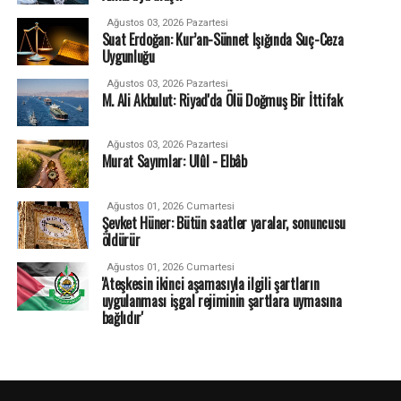
Ağustos 03, 2026 Pazartesi
Suat Erdoğan: Kur’an-Sünnet Işığında Suç-Ceza
Uygunluğu
Ağustos 03, 2026 Pazartesi
M. Ali Akbulut: Riyad'da Ölü Doğmuş Bir İttifak
Ağustos 03, 2026 Pazartesi
Murat Sayımlar: Ulûl - Elbâb
Ağustos 01, 2026 Cumartesi
Şevket Hüner: Bütün saatler yaralar, sonuncusu
öldürür
Ağustos 01, 2026 Cumartesi
'Ateşkesin ikinci aşamasıyla ilgili şartların
uygulanması işgal rejiminin şartlara uymasına
bağlıdır'