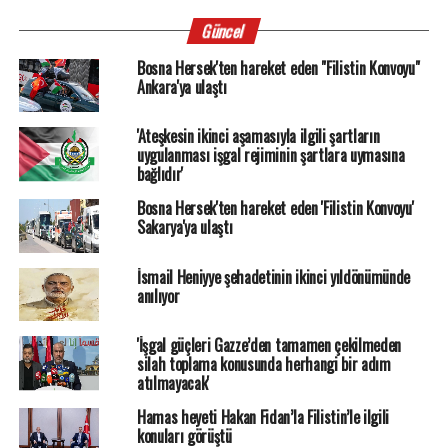
Güncel
Bosna Hersek'ten hareket eden "Filistin Konvoyu"
Ankara'ya ulaştı
'Ateşkesin ikinci aşamasıyla ilgili şartların
uygulanması işgal rejiminin şartlara uymasına
bağlıdır'
Bosna Hersek'ten hareket eden 'Filistin Konvoyu'
Sakarya'ya ulaştı
İsmail Heniyye şehadetinin ikinci yıldönümünde
anılıyor
'İşgal güçleri Gazze’den tamamen çekilmeden
silah toplama konusunda herhangi bir adım
atılmayacak'
Hamas heyeti Hakan Fidan’la Filistin’le ilgili
konuları görüştü