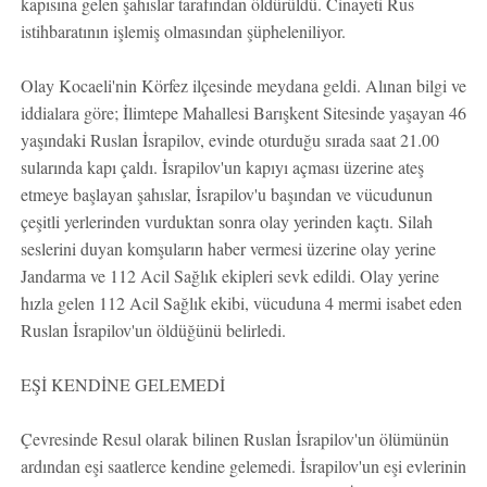
kapısına gelen şahıslar tarafından öldürüldü. Cinayeti Rus
istihbaratının işlemiş olmasından şüpheleniliyor.
Olay Kocaeli'nin Körfez ilçesinde meydana geldi. Alınan bilgi ve
iddialara göre; İlimtepe Mahallesi Barışkent Sitesinde yaşayan 46
yaşındaki Ruslan İsrapilov, evinde oturduğu sırada saat 21.00
sularında kapı çaldı. İsrapilov'un kapıyı açması üzerine ateş
etmeye başlayan şahıslar, İsrapilov'u başından ve vücudunun
çeşitli yerlerinden vurduktan sonra olay yerinden kaçtı. Silah
seslerini duyan komşuların haber vermesi üzerine olay yerine
Jandarma ve 112 Acil Sağlık ekipleri sevk edildi. Olay yerine
hızla gelen 112 Acil Sağlık ekibi, vücuduna 4 mermi isabet eden
Ruslan İsrapilov'un öldüğünü belirledi.
EŞİ KENDİNE GELEMEDİ
Çevresinde Resul olarak bilinen Ruslan İsrapilov'un ölümünün
ardından eşi saatlerce kendine gelemedi. İsrapilov'un eşi evlerinin