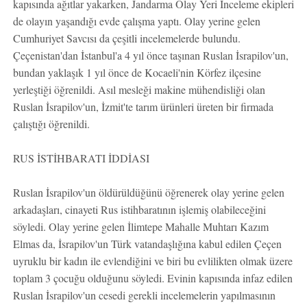
kapısında ağıtlar yakarken, Jandarma Olay Yeri İnceleme ekipleri
de olayın yaşandığı evde çalışma yaptı. Olay yerine gelen
Cumhuriyet Savcısı da çeşitli incelemelerde bulundu.
Çeçenistan'dan İstanbul'a 4 yıl önce taşınan Ruslan İsrapilov'un,
bundan yaklaşık 1 yıl önce de Kocaeli'nin Körfez ilçesine
yerleştiği öğrenildi. Asıl mesleği makine mühendisliği olan
Ruslan İsrapilov'un, İzmit'te tarım ürünleri üreten bir firmada
çalıştığı öğrenildi.
RUS İSTİHBARATI İDDİASI
Ruslan İsrapilov'un öldürüldüğünü öğrenerek olay yerine gelen
arkadaşları, cinayeti Rus istihbaratının işlemiş olabileceğini
söyledi. Olay yerine gelen İlimtepe Mahalle Muhtarı Kazım
Elmas da, İsrapilov'un Türk vatandaşlığına kabul edilen Çeçen
uyruklu bir kadın ile evlendiğini ve biri bu evlilikten olmak üzere
toplam 3 çocuğu olduğunu söyledi. Evinin kapısında infaz edilen
Ruslan İsrapilov'un cesedi gerekli incelemelerin yapılmasının