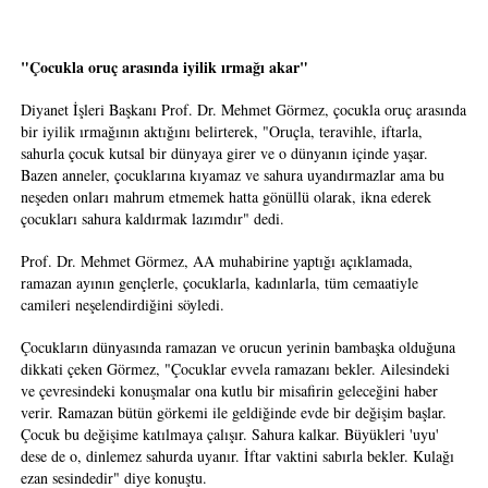
"Çocukla oruç arasında iyilik ırmağı akar"
Diyanet İşleri Başkanı Prof. Dr. Mehmet Görmez, çocukla oruç arasında
bir iyilik ırmağının aktığını belirterek, "Oruçla, teravihle, iftarla,
sahurla çocuk kutsal bir dünyaya girer ve o dünyanın içinde yaşar.
Bazen anneler, çocuklarına kıyamaz ve sahura uyandırmazlar ama bu
neşeden onları mahrum etmemek hatta gönüllü olarak, ikna ederek
çocukları sahura kaldırmak lazımdır" dedi.
Prof. Dr. Mehmet Görmez, AA muhabirine yaptığı açıklamada,
ramazan ayının gençlerle, çocuklarla, kadınlarla, tüm cemaatiyle
camileri neşelendirdiğini söyledi.
Çocukların dünyasında ramazan ve orucun yerinin bambaşka olduğuna
dikkati çeken Görmez, "Çocuklar evvela ramazanı bekler. Ailesindeki
ve çevresindeki konuşmalar ona kutlu bir misafirin geleceğini haber
verir. Ramazan bütün görkemi ile geldiğinde evde bir değişim başlar.
Çocuk bu değişime katılmaya çalışır. Sahura kalkar. Büyükleri 'uyu'
dese de o, dinlemez sahurda uyanır. İftar vaktini sabırla bekler. Kulağı
ezan sesindedir" diye konuştu.