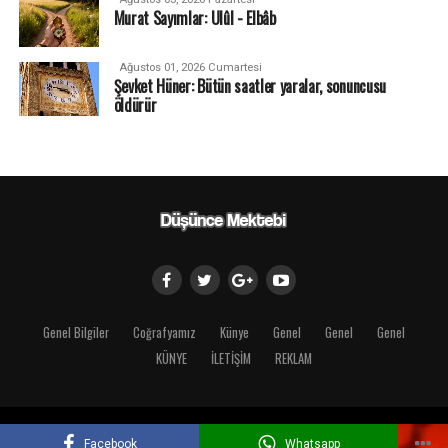
Murat Sayımlar: Ulûl - Elbâb
Ağustos 01, 2026 Cumartesi
Şevket Hüner: Bütün saatler yaralar, sonuncusu
öldürür
Genel Bilgiler
Coğrafyamız
Künye
Genel
Genel
Genel
KÜNYE
İLETİŞİM
REKLAM
Copyright © 2018 Düşünce Mektebi
Facebook
Whatsapp