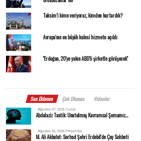
Taksim’i kime veriyoruz, kimden kurtardık?
Avrupa'nın en büyük kulesi hizmete açıldı
''Erdoğan, 20'ye yakın ABD'li şirketle görüşecek''
Son Eklenen
Çok Okunan
Videolar
Ağustos 07, 2026 Cuma
Abdulaziz Tantik: Unutulmuş Kavramsal Şemamız…
Ağustos 06, 2026 Perşembe
M. Ali Akbulut: Serhad Şehri Erdebil'de Çay Sohbeti