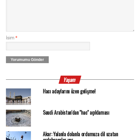
İsim
*
Yorumumu Gönder
Yaşam
Hacı adaylarını üzen gelişme!
Suudi Arabistan'dan ''hac'' açıklaması
Akar: Yalanla dolanla ordumuza dil uzatan
ordubozanlar var