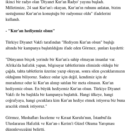
ikinci bir radyo olan 'Diyanet Kur'an Radyo' yayına başladı.
Milletimize, 24 saat Kur'an'ı okuyan, Kur'an'ın ruhunu anlatan, bizim
sustuğumuz Kur'an'ın konuştuğu bir radyomuz oldu" ifadelerini
kullandı.
- "Kur'an hediyemiz olsun"
Türkiye Diyanet Vakfı tarafından "Hediyem Kur'an olsun" başlığı
altında bir kampanya başlatıldığını ifade eden Görmez, şunları kaydetti:
"Dünyanın birçok yerinde bir Kur'an'a sahip olmayan insanlar var.
Afrika'da hafızlık yapan, bilgisayar tabletlerinin elimizde olduğu bir
çağda, tahta tabletlerin üzerine yazıp okuyan, sonra silen çocuklarımızın
olduğunu biliyoruz. Sadece onlar için değil, kendimiz için de
muradımız odur ki Kur'an alınıp satılan bir meta olmasın. Kur'an
hediyemiz olsun. En büyük hediyemiz Kur'an olsun. Türkiye Diyanet
Vakfı ile bu başlıkla bir kampanya başlattık. Hangi ülkeye, hangi
coğrafyaya, hangi çocuklara kim Kur'an hediye etmek istiyorsa biz buna
aracılık etmek istiyoruz."
Görmez, Mushafları İnceleme ve Kıraat Kurulu'nun, İstanbul'da
Uluslararası Hafızlık ve Kur'an-ı Kerim'i Güzel Okuma Yarışması
düzenleyeceğini belirtti.