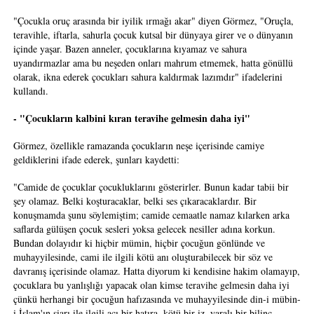
"Çocukla oruç arasında bir iyilik ırmağı akar" diyen Görmez, "Oruçla,
teravihle, iftarla, sahurla çocuk kutsal bir dünyaya girer ve o dünyanın
içinde yaşar. Bazen anneler, çocuklarına kıyamaz ve sahura
uyandırmazlar ama bu neşeden onları mahrum etmemek, hatta gönüllü
olarak, ikna ederek çocukları sahura kaldırmak lazımdır" ifadelerini
kullandı.
- "Çocukların kalbini kıran teravihe gelmesin daha iyi"
Görmez, özellikle ramazanda çocukların neşe içerisinde camiye
geldiklerini ifade ederek, şunları kaydetti:
"Camide de çocuklar çocukluklarını gösterirler. Bunun kadar tabii bir
şey olamaz. Belki koşturacaklar, belki ses çıkaracaklardır. Bir
konuşmamda şunu söylemiştim; camide cemaatle namaz kılarken arka
saflarda gülüşen çocuk sesleri yoksa gelecek nesiller adına korkun.
Bundan dolayıdır ki hiçbir mümin, hiçbir çocuğun gönlünde ve
muhayyilesinde, cami ile ilgili kötü anı oluşturabilecek bir söz ve
davranış içerisinde olamaz. Hatta diyorum ki kendisine hakim olamayıp,
çocuklara bu yanlışlığı yapacak olan kimse teravihe gelmesin daha iyi
çünkü herhangi bir çocuğun hafızasında ve muhayyilesinde din-i mübin-
i İslam'ın şiarı ile ilgili acı bir hatıra, kötü bir iz, yaralı bir bilinç