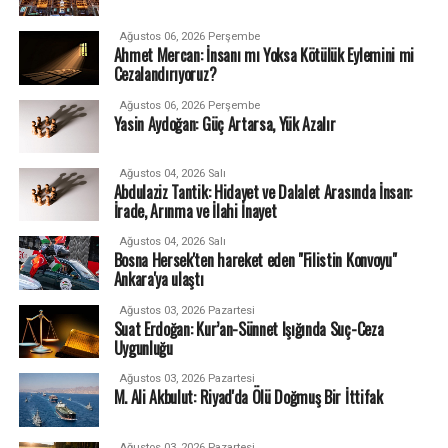
Ağustos 06, 2026 Perşembe
Ahmet Mercan: İnsanı mı Yoksa Kötülük Eylemini mi
Cezalandırıyoruz?
Ağustos 06, 2026 Perşembe
Yasin Aydoğan: Güç Artarsa, Yük Azalır
Ağustos 04, 2026 Salı
Abdulaziz Tantik: Hidayet ve Dalalet Arasında İnsan:
İrade, Arınma ve İlahi İnayet
Ağustos 04, 2026 Salı
Bosna Hersek'ten hareket eden "Filistin Konvoyu"
Ankara'ya ulaştı
Ağustos 03, 2026 Pazartesi
Suat Erdoğan: Kur’an-Sünnet Işığında Suç-Ceza
Uygunluğu
Ağustos 03, 2026 Pazartesi
M. Ali Akbulut: Riyad'da Ölü Doğmuş Bir İttifak
Ağustos 03, 2026 Pazartesi