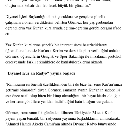
oluşturmak kebair denilebilecek büyük bir günahtır."
Diyanet İşleri Başkanlığı olarak çocuklara ve gençlere yönelik
çalışmalara önem verdiklerini belirten Görmez, her yaş grubundan
öğrencilerin yaz Kur'an kurslarında eğitim-öğretim görebileceğini ifade
etti.
Yaz Kur'an kurslarına yönelik bir internet sitesi hazırladıklarını,
öğrencilere ücretsiz Kur'an-ı Kerim ve ders kitapları verildiğini anlatan
Görmez, öğrencilerin Gençlik ve Spor Bakanlığı ile imzalanan protokol
çerçevesinde farklı etkinliklere de katılabileceklerini aktardı.
"Diyanet Kur'an Radyo" yayına başladı
"Ramazanın en önemli özelliklerinden biri de bize her sene Kur'an'ımızı
getirmiş olmasıdır" diyen Görmez, ramazan ayının Kur'an'ın sadece 14
asır önce nazil olup biten bir kitap olmadığını, bir hayat kitabı olduğunu
ve her sene gönüllere yeniden indirildiğini hatırlattığını vurguladı.
Görmez, ramazanın ilk gününden itibaren Türkiye'de 24 saat Kur'an
yayını yapan tematik bir radyonun yayınına başladıklarını anımsatarak,
"Ahmed Hamdi Akseki Camii'nin altında Diyanet Radyo bünyesinde