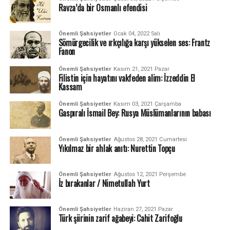
Ravza’da bir Osmanlı efendisi
Önemli Şahsiyetler
Ocak 04, 2022 Salı
Sömürgecilik ve ırkçılığa karşı yükselen ses: Frantz
Fanon
Önemli Şahsiyetler
Kasım 21, 2021 Pazar
Filistin için hayatını vakfeden alim: İzzeddin El
Kassam
Önemli Şahsiyetler
Kasım 03, 2021 Çarşamba
Gaspıralı İsmail Bey: Rusya Müslümanlarının babası
Önemli Şahsiyetler
Ağustos 28, 2021 Cumartesi
Yıkılmaz bir ahlak anıtı: Nurettin Topçu
Önemli Şahsiyetler
Ağustos 12, 2021 Perşembe
İz bırakanlar / Nimetullah Yurt
Önemli Şahsiyetler
Haziran 27, 2021 Pazar
Türk şiirinin zarif ağabeyi: Cahit Zarifoğlu