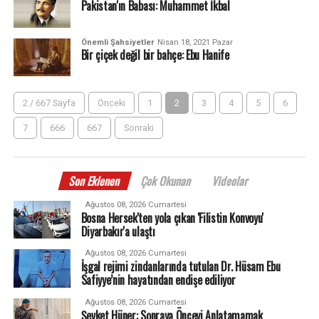
Pakistan'ın Babası: Muhammet İkbal
Önemli Şahsiyetler
Nisan 18, 2021 Pazar
Bir çiçek değil bir bahçe: Ebu Hanife
2 / 667 Sayfa
Önceki
1
2
3
4
5
6
7
666
667
Sonraki
Son Eklenen
Çok Okunan
Videolar
Ağustos 08, 2026 Cumartesi
Bosna Hersek'ten yola çıkan 'Filistin Konvoyu'
Diyarbakır'a ulaştı
Ağustos 08, 2026 Cumartesi
İşgal rejimi zindanlarında tutulan Dr. Hüsam Ebu
Safiyye’nin hayatından endişe ediliyor
Ağustos 08, 2026 Cumartesi
Şevket Hüner: Sonraya Önceyi Anlatamamak