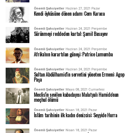
Önemli Şahsiyetler
Haziran 27, 2021 Pazar
Kendi öyküsüne dönen adam: Cem Karaca
Önemli Şahsiyetler
Haziran 24, 2021 Perşembe
Sürünmeyi reddeden kartal: Şamil Basayev
Önemli Şahsiyetler
Haziran 24, 2021 Perşembe
Afrika'nın karartılan güneşi: Patrice Lumumba
Önemli Şahsiyetler
Haziran 24, 2021 Perşembe
Sultan Abdülhamid'in servetini yöneten Ermeni: Agop
Paşa
Önemli Şahsiyetler
Mayıs 08, 2021 Cumartesi
Meclis'in sevilen kabadayısı Malatyalı Hamido'nun
meçhul ölümü
Önemli Şahsiyetler
Nisan 18, 2021 Pazar
İslâm tarihinin ilk kadın denizcisi: Seyyide Hurra
Önemli Şahsiyetler
Nisan 18, 2021 Pazar