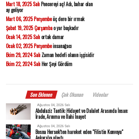
Mart 18, 2025 Salı
Pencereyi aç! Adı, bahar olan
ay geliyor
Mart 06, 2025 Perşembe
üç dere bir ırmak
Şubat 19, 2025 Çarşamba
o yar başkadır
Ocak 14, 2025 Salı
ortak damar
Ocak 02, 2025 Perşembe
insanağacı
Ekim 29, 2024 Salı
Zaman hedefi olanın işçisidir
Ekim 22, 2024 Salı
Her Şeyi Gördüm
Son Eklenen
Çok Okunan
Videolar
Ağustos 04, 2026 Salı
Abdulaziz Tantik: Hidayet ve Dalalet Arasında İnsan:
İrade, Arınma ve İlahi İnayet
Ağustos 04, 2026 Salı
Bosna Hersek'ten hareket eden "Filistin Konvoyu"
Ankara'ya ulaştı