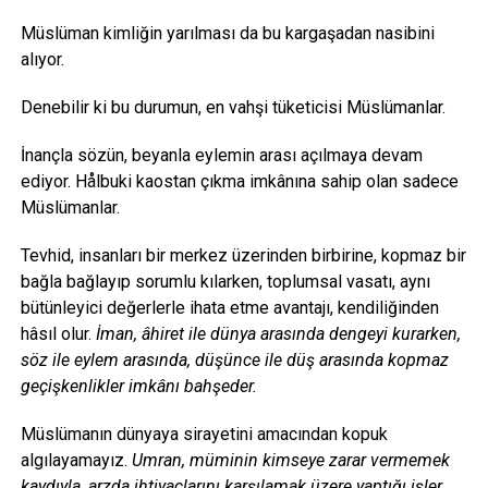
Müslüman kimliğin yarılması da bu kargaşadan nasibini
alıyor.
Denebilir ki bu durumun, en vahşi tüketicisi Müslümanlar.
İnançla sözün, beyanla eylemin arası açılmaya devam
ediyor. Hålbuki kaostan çıkma imkânına sahip olan sadece
Müslümanlar.
Tevhid, insanları bir merkez üzerinden birbirine, kopmaz bir
bağla bağlayıp sorumlu kılarken, toplumsal vasatı, aynı
bütünleyici değerlerle ihata etme avantajı, kendiliğinden
hâsıl olur.
İman, âhiret ile dünya arasında dengeyi kurarken,
söz ile eylem arasında, düşünce ile düş arasında kopmaz
geçişkenlikler imkânı bahşeder.
Müslümanın dünyaya sirayetini amacından kopuk
algılayamayız.
Umran, müminin kimseye zarar vermemek
kaydıyla, arzda ihtiyaçlarını karşılamak üzere yaptığı işler,