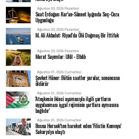
Ağustos 03, 2026 Pazartesi
Suat Erdoğan: Kur’an-Sünnet Işığında Suç-Ceza
Uygunluğu
Ağustos 03, 2026 Pazartesi
M. Ali Akbulut: Riyad'da Ölü Doğmuş Bir İttifak
Ağustos 03, 2026 Pazartesi
Murat Sayımlar: Ulûl - Elbâb
Ağustos 01, 2026 Cumartesi
Şevket Hüner: Bütün saatler yaralar, sonuncusu
öldürür
Ağustos 01, 2026 Cumartesi
'Ateşkesin ikinci aşamasıyla ilgili şartların
uygulanması işgal rejiminin şartlara uymasına
bağlıdır'
Ağustos 01, 2026 Cumartesi
Bosna Hersek'ten hareket eden 'Filistin Konvoyu'
Sakarya'ya ulaştı