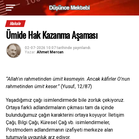
Makale
Ümide Hak Kazanma Aşaması
02-07-2026 10:07
tarihinde yayınlandı.
Yazar:
Ahmet Mercan
“Allah'ın rahmetinden ümit kesmeyin. Ancak kâfirler O'nun
rahmetinden ümit keser.”
(Yusuf, 12/87)
Yaşadığımız çağı isimlendirmede bile zorluk çekiyoruz.
Ortaya farklı adlandırmaların çıkması tam da içinde
bulunduğumuz çağın karakterini ortaya koyuyor. İletişim
Çağı, Bilgi Çağı, Küresel Çağ vb. isimlendirmeler,
Postmodern adlandırmanın izafiyeti merkeze alan
tutumuyla uygunluk arz ediyor.