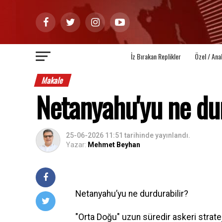
İz Bırakan Replikler
Özel / Ana
Makale
Netanyahu'yu ne dur
25-06-2026 11:51
tarihinde yayınlandı.
Yazar:
Mehmet Beyhan
Netanyahu’yu ne durdurabilir?
"Orta Doğu" uzun süredir askeri strateji