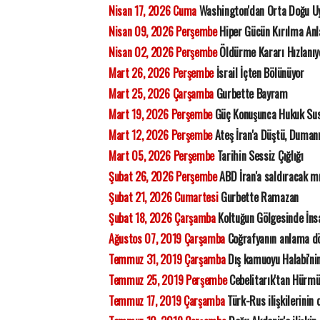
Nisan 17, 2026 Cuma
Washington'dan Orta Doğu Uy
Nisan 09, 2026 Perşembe
Hiper Gücün Kırılma Anl
Nisan 02, 2026 Perşembe
Öldürme Kararı Hızlanıyo
Mart 26, 2026 Perşembe
İsrail İçten Bölünüyor
Mart 25, 2026 Çarşamba
Gurbette Bayram
Mart 19, 2026 Perşembe
Güç Konuşunca Hukuk Su
Mart 12, 2026 Perşembe
Ateş İran'a Düştü, Duman
Mart 05, 2026 Perşembe
Tarihin Sessiz Çığlığı
Şubat 26, 2026 Perşembe
ABD İran'a saldıracak m
Şubat 21, 2026 Cumartesi
Gurbette Ramazan
Şubat 18, 2026 Çarşamba
Koltuğun Gölgesinde İns
Ağustos 07, 2019 Çarşamba
Coğrafyanın anlama dö
Temmuz 31, 2019 Çarşamba
Dış kamuoyu Halabi'nin
Temmuz 25, 2019 Perşembe
Cebelitarık'tan Hürmü
Temmuz 17, 2019 Çarşamba
Türk-Rus ilişkilerinin