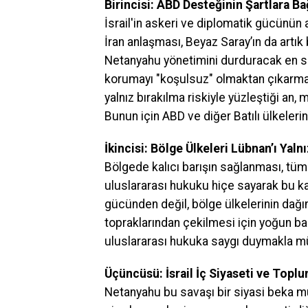
Birincisi: ABD Desteğinin Şartlara B
İsrail'in askeri ve diplomatik gücünü
İran anlaşması, Beyaz Saray’ın da artı
Netanyahu yönetimini durduracak en so
korumayı "koşulsuz" olmaktan çıkarmasıdı
yalnız bırakılma riskiyle yüzleştiği an
Bunun için ABD ve diğer Batılı ülkelerin
İkincisi: Bölge Ülkeleri Lübnan’ı Yal
Bölgede kalıcı barışın sağlanması, tüm ü
uluslararası hukuku hiçe sayarak bu k
gücünden değil, bölge ülkelerinin dağını
topraklarından çekilmesi için yoğun bask
uluslararası hukuka saygı duymakla müm
Üçüncüsü: İsrail İç Siyaseti ve Toplu
Netanyahu bu savaşı bir siyasi beka m