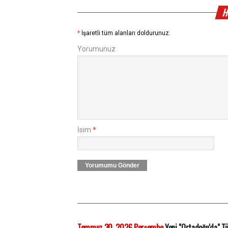
H
*
İşaretli tüm alanları doldurunuz.
Yorumunuz
İsim
*
Yorumumu Gönder
Temmuz 30, 2026 Perşembe
Yeni "Ortadoğu'da" Tü