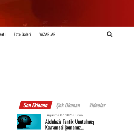
eeti
Foto Galeri
YAZARLAR
Son Eklenen
Çok Okunan
Videolar
Ağustos 07, 2026 Cuma
Abdulaziz Tantik: Unutulmuş
Kavramsal Şemamız…