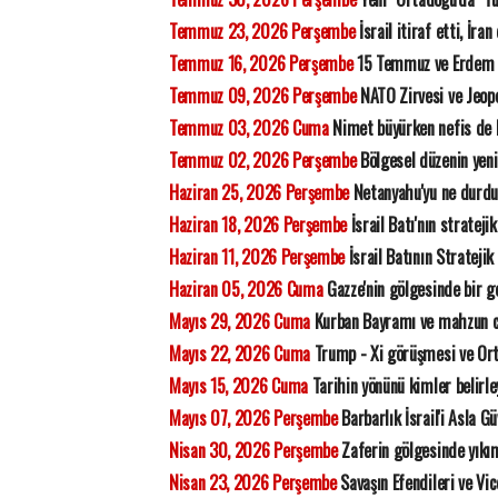
Temmuz 23, 2026 Perşembe
İsrail itiraf etti, İra
Temmuz 16, 2026 Perşembe
15 Temmuz ve Erdem
Temmuz 09, 2026 Perşembe
NATO Zirvesi ve Jeopo
Temmuz 03, 2026 Cuma
Nimet büyürken nefis de
Temmuz 02, 2026 Perşembe
Bölgesel düzenin yeni
Haziran 25, 2026 Perşembe
Netanyahu'yu ne durdu
Haziran 18, 2026 Perşembe
İsrail Batı'nın strateji
Haziran 11, 2026 Perşembe
İsrail Batının Stratejik
Haziran 05, 2026 Cuma
Gazze'nin gölgesinde bir ge
Mayıs 29, 2026 Cuma
Kurban Bayramı ve mahzun 
Mayıs 22, 2026 Cuma
Trump - Xi görüşmesi ve Orta
Mayıs 15, 2026 Cuma
Tarihin yönünü kimler belirl
Mayıs 07, 2026 Perşembe
Barbarlık İsrail'i Asla G
Nisan 30, 2026 Perşembe
Zaferin gölgesinde yıkı
Nisan 23, 2026 Perşembe
Savaşın Efendileri ve Vic