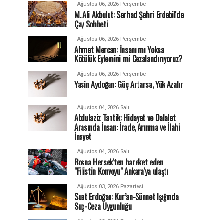
Ağustos 06, 2026 Perşembe
M. Ali Akbulut: Serhad Şehri Erdebil'de
Çay Sohbeti
Ağustos 06, 2026 Perşembe
Ahmet Mercan: İnsanı mı Yoksa
Kötülük Eylemini mi Cezalandırıyoruz?
Ağustos 06, 2026 Perşembe
Yasin Aydoğan: Güç Artarsa, Yük Azalır
Ağustos 04, 2026 Salı
Abdulaziz Tantik: Hidayet ve Dalalet
Arasında İnsan: İrade, Arınma ve İlahi
İnayet
Ağustos 04, 2026 Salı
Bosna Hersek'ten hareket eden
"Filistin Konvoyu" Ankara'ya ulaştı
Ağustos 03, 2026 Pazartesi
Suat Erdoğan: Kur’an-Sünnet Işığında
Suç-Ceza Uygunluğu