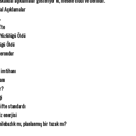
 skandal açıklamalar gösteriyor ki, mesele ciddi ve derindir.
dal Açıklamalar
.
'te
 Yüzlülüğü Öldü
lüğü Öldü
şerondur
 imtihanı
anı
r?
ği
çifte standardı
 enerjisi
ilebazlık mı, planlanmış bir tuzak mı?