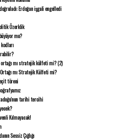
n doğruladı: Erdoğan işgali engelledi
litik Özerklik
 büyüyor mu?
 kodları
rabilir?
k ortağı mı stratejik külfeti mi? (2)
 Ortağı mı Stratejik Külfeti mi?
çit töreni
coğrafyamız
doğu'nun tarihi tercihi
eyecek?
üvenli Kılmayacak!
m
danın Sessiz Çığlığı