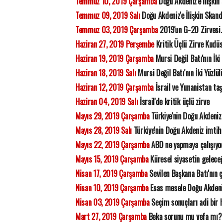
Temmuz 10, 2019 Çarşamba
Doğu Akdeniz'e ilişkin
Temmuz 09, 2019 Salı
Doğu Akdeniz'e İlişkin Skan
Temmuz 03, 2019 Çarşamba
2019'un G-20 Zirvesi.
Haziran 27, 2019 Perşembe
Kritik Üçlü Zirve Kudüs
Haziran 19, 2019 Çarşamba
Mursi Değil Batı'nın İki
Haziran 18, 2019 Salı
Mursi Değil Batı'nın İki Yüzlü
Haziran 12, 2019 Çarşamba
İsrail ve Yunanistan ta
Haziran 04, 2019 Salı
İsrail'de kritik üçlü zirve
Mayıs 29, 2019 Çarşamba
Türkiye'nin Doğu Akdeniz
Mayıs 28, 2019 Salı
Türkiye'nin Doğu Akdeniz imtih
Mayıs 22, 2019 Çarşamba
ABD ne yapmaya çalışıyo
Mayıs 15, 2019 Çarşamba
Küresel siyasetin gelece
Nisan 17, 2019 Çarşamba
Sevilen Başkana Batı'nın 
Nisan 10, 2019 Çarşamba
Esas mesele Doğu Akdeniz
Nisan 03, 2019 Çarşamba
Seçim sonuçları adi bir h
Mart 27, 2019 Çarşamba
Beka sorunu mu vefa mı?