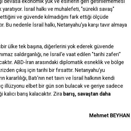
iği devasa ekonomik yük ve esirlerin geri getirilememesi
yaratıyor. İsrail halkı ve muhalefeti, "sürekli savaş"
ettiğini ve güvende kılmadığını fark ettiği ölçüde
r. Bu nedenle İsrail halkı, Netanyahu’ya karşı tavır almaya
bir ülke tek başına, diğerlerini yok ederek güvende
maz saldırganlığı, ne İsrail'e vaat edilen "tarihi zaferi"
aktır. ABD-İran arasındaki diplomatik esneklik ve bölge
zden çıkış için tarihi bir fırsattır. Netanyahu’yu
 kararlılığı, Batı'nın net tavrı ve İsrail halkının kendi
üç illüzyonu elbet bir gün son bulacak ve geriye sadece
 kalıcı barış kalacaktır. Zira
barış, savaştan daha
Mehmet BEYHAN