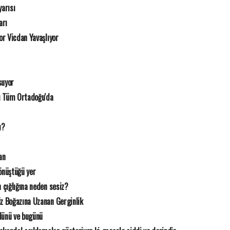
arısı
arı
r Vicdan Yavaşlıyor
suyor
ı Tüm Ortadoğu'da
ı?
an
nüştüğü yer
 çığlığına neden sesiz?
z Boğazına Uzanan Gerginlik
 dünü ve bugünü