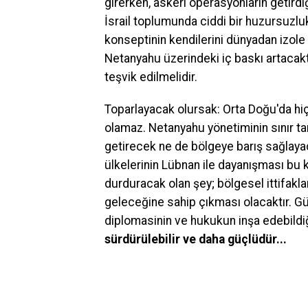
girerken, askeri operasyonların getird
İsrail toplumunda ciddi bir huzursuzluk 
konseptinin kendilerini dünyadan izole 
Netanyahu üzerindeki iç baskı artacaktı
teşvik edilmelidir.
Toparlayacak olursak: Orta Doğu'da hiç
olamaz. Netanyahu yönetiminin sınır tanı
getirecek ne de bölgeye barış sağlayac
ülkelerinin Lübnan ile dayanışması bu kri
durduracak olan şey; bölgesel ittifakların
geleceğine sahip çıkması olacaktır. G
diplomasinin ve hukukun inşa edebildiği
sürdürülebilir ve daha güçlüdür...