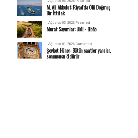
Ağustos 03, 2026 Pazartesi
M. Ali Akbulut: Riyad'da Ölü Doğmuş
Bir İttifak
Ağustos 03, 2026 Pazartesi
Murat Sayımlar: Ulûl - Elbâb
Ağustos 01, 2026 Cumartesi
Şevket Hüner: Bütün saatler yaralar,
sonuncusu öldürür