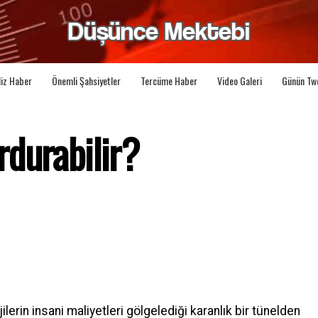
liz Haber
Önemli Şahsiyetler
Tercüme Haber
Video Galeri
Günün Tw
durabilir?
lerin insani maliyetleri gölgelediği karanlık bir tünelden