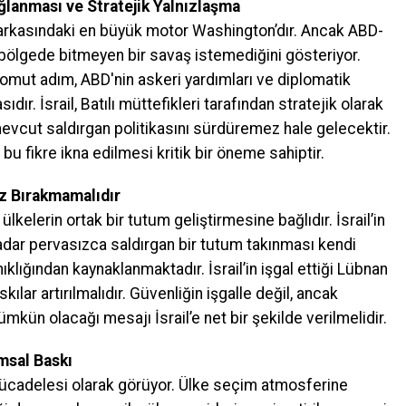
ağlanması ve Stratejik Yalnızlaşma
n arkasındaki en büyük motor Washington’dır. Ancak ABD-
k bölgede bitmeyen bir savaş istemediğini gösteriyor.
mut adım, ABD'nin askeri yardımları ve diplomatik
r. İsrail, Batılı müttefikleri tarafından stratejik olarak
, mevcut saldırgan politikasını sürdüremez hale gelecektir.
 bu fikre ikna edilmesi kritik bir öneme sahiptir.
nız Bırakmamalıdır
lkelerin ortak bir tutum geliştirmesine bağlıdır. İsrail’in
adar pervasızca saldırgan bir tutum takınması kendi
klığından kaynaklanmaktadır. İsrail’in işgal ettiği Lübnan
ılar artırılmalıdır. Güvenliğin işgalle değil, ancak
kün olacağı mesajı İsrail’e net bir şekilde verilmelidir.
msal Baskı
ücadelesi olarak görüyor. Ülke seçim atmosferine