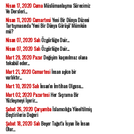
Nisan 17, 2020 Cuma
Müslümanlaşma Sürecimiz
Ve Dersleri...
Nisan 11, 2020 Cumartesi
Yeni Bir Dünya Düzeni
Tartışmasında 'Yeni Bir Dünya Görüşü' Mümkün
mü?
Nisan 07, 2020 Salı
Özgürlüğe Dair...
Nisan 07, 2020 Salı
Özgürlüğe Dair...
Mart 29, 2020 Pazar
Değişim kaçınılmaz olana
tekabül eder...
Mart 21, 2020 Cumartesi
İnsan aşkın bir
varlıktır...
Mart 10, 2020 Salı
İnsan'ın İmtihan Olgusu...
Mart 02, 2020 Pazartesi
Her Sıçrama Bir
Yüzleşmeyi İçerir...
Şubat 26, 2020 Çarşamba
İslamcılığa Yöneltilmiş
Eleştirilerin Değeri
Şubat 18, 2020 Salı
Beşer Tağut'a İsyan İle İnsan
Olur...