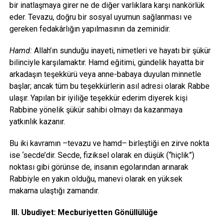
bir inatlaşmaya girer ne de diğer varlıklara karşı nankörlük
eder. Tevazu, doğru bir sosyal uyumun sağlanması ve
gereken fedakârlığın yapılmasının da zeminidir.
Hamd:
Allah’ın sunduğu inayeti, nimetleri ve hayatı bir şükür
bilinciyle karşılamaktır. Hamd eğitimi, gündelik hayatta bir
arkadaşın teşekkürü veya anne-babaya duyulan minnetle
başlar; ancak tüm bu teşekkürlerin asıl adresi olarak Rabbe
ulaşır. Yapılan bir iyiliğe teşekkür ederim diyerek kişi
Rabbine yönelik şükür sahibi olmayı da kazanmaya
yatkınlık kazanır.
Bu iki kavramın –tevazu ve hamd– birleştiği en zirve nokta
ise ‘secde’dir. Secde, fiziksel olarak en düşük (“hiçlik”)
noktası gibi görünse de, insanın egolarından arınarak
Rabbiyle en yakın olduğu, manevi olarak en yüksek
makama ulaştığı zamandır.
III. Ubudiyet: Mecburiyetten Gönüllülüğe