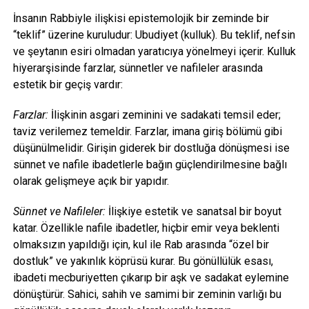
İnsanın Rabbiyle ilişkisi epistemolojik bir zeminde bir
“teklif” üzerine kuruludur: Ubudiyet (kulluk). Bu teklif, nefsin
ve şeytanın esiri olmadan yaratıcıya yönelmeyi içerir. Kulluk
hiyerarşisinde farzlar, sünnetler ve nafileler arasında
estetik bir geçiş vardır:
Farzlar:
İlişkinin asgari zeminini ve sadakati temsil eder;
taviz verilemez temeldir. Farzlar, imana giriş bölümü gibi
düşünülmelidir. Girişin giderek bir dostluğa dönüşmesi ise
sünnet ve nafile ibadetlerle bağın güçlendirilmesine bağlı
olarak gelişmeye açık bir yapıdır.
Sünnet ve Nafileler:
İlişkiye estetik ve sanatsal bir boyut
katar. Özellikle nafile ibadetler, hiçbir emir veya beklenti
olmaksızın yapıldığı için, kul ile Rab arasında “özel bir
dostluk” ve yakınlık köprüsü kurar. Bu gönüllülük esası,
ibadeti mecburiyetten çıkarıp bir aşk ve sadakat eylemine
dönüştürür. Sahici, sahih ve samimi bir zeminin varlığı bu