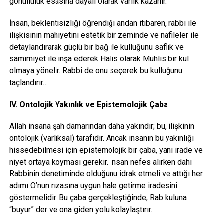
gönüllülük esasına dayalı olarak varlık kazanır.
İnsan, beklentisizliği öğrendiği andan itibaren, rabbi ile
ilişkisinin mahiyetini estetik bir zeminde ve nafileler ile
detaylandırarak güçlü bir bağ ile kulluğunu saflık ve
samimiyet ile inşa ederek Halis olarak Muhlis bir kul
olmaya yönelir. Rabbi de onu seçerek bu kulluğunu
taçlandırır…
IV. Ontolojik Yakınlık ve Epistemolojik Çaba
Allah insana şah damarından daha yakındır; bu, ilişkinin
ontolojik (varlıksal) tarafıdır. Ancak insanın bu yakınlığı
hissedebilmesi için epistemolojik bir çaba, yani irade ve
niyet ortaya koyması gerekir. İnsan nefes alırken dahi
Rabbinin denetiminde olduğunu idrak etmeli ve attığı her
adımı O’nun rızasına uygun hale getirme iradesini
göstermelidir. Bu çaba gerçekleştiğinde, Rab kuluna
“buyur” der ve ona giden yolu kolaylaştırır.