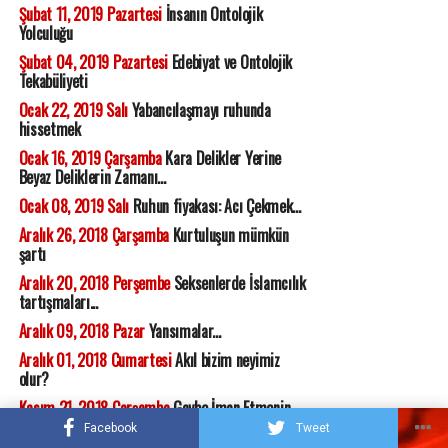
Şubat 11, 2019 Pazartesi
İnsanın Ontolojik
Yolculuğu
Şubat 04, 2019 Pazartesi
Edebiyat ve Ontolojik
Tekabüliyeti
Ocak 22, 2019 Salı
Yabancılaşmayı ruhunda
hissetmek
Ocak 16, 2019 Çarşamba
Kara Delikler Yerine
Beyaz Deliklerin Zamanı...
Ocak 08, 2019 Salı
Ruhun fiyakası: Acı Çekmek...
Aralık 26, 2018 Çarşamba
Kurtuluşun mümkün
şartı
Aralık 20, 2018 Perşembe
Seksenlerde İslamcılık
tartışmaları...
Aralık 09, 2018 Pazar
Yansımalar...
Aralık 01, 2018 Cumartesi
Akıl bizim neyimiz
olur?
Kasım 21, 2018 Çarşamba
Gaybe İman Etmenin
Epistemik Değeri...
Facebook
Tweet