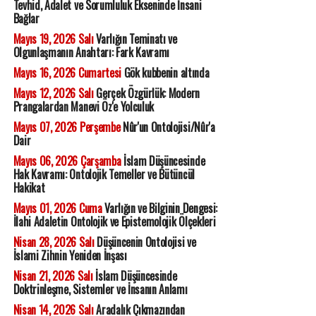
Tevhid, Adalet ve Sorumluluk Ekseninde İnsani
Bağlar
Mayıs 19, 2026 Salı
Varlığın Teminatı ve
Olgunlaşmanın Anahtarı: Fark Kavramı
Mayıs 16, 2026 Cumartesi
Gök kubbenin altında
Mayıs 12, 2026 Salı
Gerçek Özgürlük: Modern
Prangalardan Manevi Öz'e Yolculuk
Mayıs 07, 2026 Perşembe
Nûr'un Ontolojisi/Nûr'a
Dair
Mayıs 06, 2026 Çarşamba
İslam Düşüncesinde
Hak Kavramı: Ontolojik Temeller ve Bütüncül
Hakikat
Mayıs 01, 2026 Cuma
Varlığın ve Bilginin Dengesi:
İlahi Adaletin Ontolojik ve Epistemolojik Ölçekleri
Nisan 28, 2026 Salı
Düşüncenin Ontolojisi ve
İslami Zihnin Yeniden İnşası
Nisan 21, 2026 Salı
İslam Düşüncesinde
Doktrinleşme, Sistemler ve İnsanın Anlamı
Nisan 14, 2026 Salı
Aradalık Çıkmazından