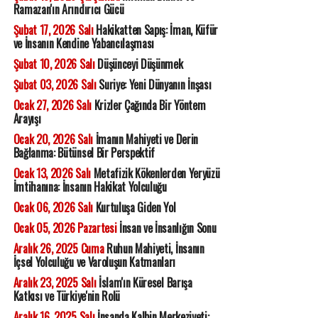
Ramazan'ın Arındırıcı Gücü
Şubat 17, 2026 Salı
Hakikatten Sapış: İman, Küfür
ve İnsanın Kendine Yabancılaşması
Şubat 10, 2026 Salı
Düşünceyi Düşünmek
Şubat 03, 2026 Salı
Suriye: Yeni Dünyanın İnşası
Ocak 27, 2026 Salı
Krizler Çağında Bir Yöntem
Arayışı
Ocak 20, 2026 Salı
İmanın Mahiyeti ve Derin
Bağlanma: Bütünsel Bir Perspektif
Ocak 13, 2026 Salı
Metafizik Kökenlerden Yeryüzü
İmtihanına: İnsanın Hakikat Yolculuğu
Ocak 06, 2026 Salı
Kurtuluşa Giden Yol
Ocak 05, 2026 Pazartesi
İnsan ve İnsanlığın Sonu
Aralık 26, 2025 Cuma
Ruhun Mahiyeti, İnsanın
İçsel Yolculuğu ve Varoluşun Katmanları
Aralık 23, 2025 Salı
İslam'ın Küresel Barışa
Katkısı ve Türkiye'nin Rolü
Aralık 16, 2025 Salı
İnsanda Kalbin Merkeziyeti: