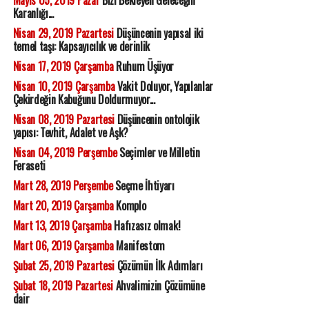
Mayıs 05, 2019 Pazar
Bizi Bekleyen Geleceğin
Karanlığı...
Nisan 29, 2019 Pazartesi
Düşüncenin yapısal iki
temel taşı: Kapsayıcılık ve derinlik
Nisan 17, 2019 Çarşamba
Ruhum Üşüyor
Nisan 10, 2019 Çarşamba
Vakit Doluyor, Yapılanlar
Çekirdeğin Kabuğunu Doldurmuyor...
Nisan 08, 2019 Pazartesi
Düşüncenin ontolojik
yapısı: Tevhit, Adalet ve Aşk?
Nisan 04, 2019 Perşembe
Seçimler ve Milletin
Feraseti
Mart 28, 2019 Perşembe
Seçme İhtiyarı
Mart 20, 2019 Çarşamba
Komplo
Mart 13, 2019 Çarşamba
Hafızasız olmak!
Mart 06, 2019 Çarşamba
Manifestom
Şubat 25, 2019 Pazartesi
Çözümün İlk Adımları
Şubat 18, 2019 Pazartesi
Ahvalimizin Çözümüne
dair