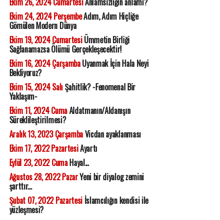
Ekim 26, 2024 Cumartesi
Anlamsızlığın anlamı?
Ekim 24, 2024 Perşembe
Adım, Adım Hiçliğe
Gömülen Modern Dünya
Ekim 19, 2024 Cumartesi
Ümmetin Birliği
Sağlanamazsa Ölümü Gerçekleşecektir!
Ekim 16, 2024 Çarşamba
Uyanmak İçin Hala Neyi
Bekliyoruz?
Ekim 15, 2024 Salı
Şahitlik? -Fenomenal Bir
Yaklaşım-
Ekim 11, 2024 Cuma
Aldatmanın/Aldanışın
Süreklileştirilmesi?
Aralık 13, 2023 Çarşamba
Vicdan ayaklanması
Ekim 17, 2022 Pazartesi
Ayartı
Eylül 23, 2022 Cuma
Hayal...
Ağustos 28, 2022 Pazar
Yeni bir diyalog zemini
şarttır...
Şubat 07, 2022 Pazartesi
İslamcılığın kendisi ile
yüzleşmesi?