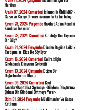
Aralık 11, 2024 Çarşamba
Müslüman İçin Yol
Haritası
Aralık 07, 2024 Cumartesi
İslamcılık Öldü Mü? -
Gazze ve Suriye Direnişi üzerine farklı bir bakış-
Kasım 28, 2024 Perşembe
Hakikat Adına Kendini
Kandıran İnsanlar
Kasım 23, 2024 Cumartesi
Kötülüğe Dur Diyecek
Bir Güç?
Kasım 21, 2024 Perşembe
Dünden Bugüne Laiklik
Tartışmaları Bize Ne Söylüyor
Kasım 16, 2024 Cumartesi
Belirsizliğin
Girdabında Dünyanın Geleceği
Kasım 13, 2024 Çarşamba
Doğru Bir
Değerlendirme Ölçütü
Kasım 09, 2024 Cumartesi
Kral
Tanrılar/Kapitalist Sermaye -Gündem Oluşturma
Çabası Bir Gündemi Örtmeye Yarar-
Ekim 31, 2024 Perşembe
Müslümanlar Ve Gazze
Katliamı