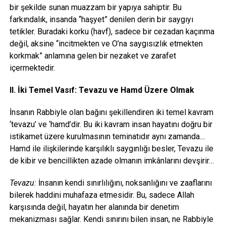
bir şekilde sunan muazzam bir yapıya sahiptir. Bu
farkındalık, insanda “haşyet” denilen derin bir saygıyı
tetikler. Buradaki korku (havf), sadece bir cezadan kaçınma
değil, aksine “incitmekten ve O’na saygısızlık etmekten
korkmak” anlamına gelen bir nezaket ve zarafet
içermektedir.
II. İki Temel Vasıf: Tevazu ve Hamd Üzere Olmak
İnsanın Rabbiyle olan bağını şekillendiren iki temel kavram
‘tevazu’ ve ‘hamd’dir. Bu iki kavram insan hayatını doğru bir
istikamet üzere kurulmasının teminatıdır aynı zamanda…
Hamd ile ilişkilerinde karşılıklı saygınlığı besler, Tevazu ile
de kibir ve bencillikten azade olmanın imkânlarını devşirir…
Tevazu:
İnsanın kendi sınırlılığını, noksanlığını ve zaaflarını
bilerek haddini muhafaza etmesidir. Bu, sadece Allah
karşısında değil, hayatın her alanında bir denetim
mekanizması sağlar. Kendi sınırını bilen insan, ne Rabbiyle