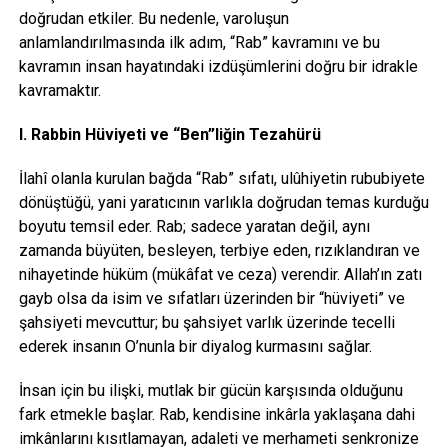
doğrudan etkiler. Bu nedenle, varoluşun
anlamlandırılmasında ilk adım, “Rab” kavramını ve bu
kavramın insan hayatındaki izdüşümlerini doğru bir idrakle
kavramaktır.
I. Rabbin Hüviyeti ve “Ben”liğin Tezahürü
İlahî olanla kurulan bağda “Rab” sıfatı, ulûhiyetin rububiyete
dönüştüğü, yani yaratıcının varlıkla doğrudan temas kurduğu
boyutu temsil eder. Rab; sadece yaratan değil, aynı
zamanda büyüten, besleyen, terbiye eden, rızıklandıran ve
nihayetinde hüküm (mükâfat ve ceza) verendir. Allah’ın zatı
gayb olsa da isim ve sıfatları üzerinden bir “hüviyeti” ve
şahsiyeti mevcuttur; bu şahsiyet varlık üzerinde tecelli
ederek insanın O’nunla bir diyalog kurmasını sağlar.
İnsan için bu ilişki, mutlak bir gücün karşısında olduğunu
fark etmekle başlar. Rab, kendisine inkârla yaklaşana dahi
imkânlarını kısıtlamayan, adaleti ve merhameti senkronize