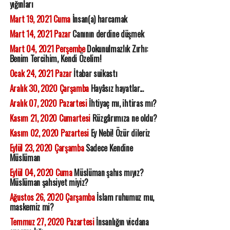
yığınları
Mart 19, 2021 Cuma
İnsan(a) harcamak
Mart 14, 2021 Pazar
Canının derdine düşmek
Mart 04, 2021 Perşembe
Dokunulmazlık Zırhı:
Benim Tercihim, Kendi Özelim!
Ocak 24, 2021 Pazar
İtabar suikastı
Aralık 30, 2020 Çarşamba
Hayâsız hayatlar...
Aralık 07, 2020 Pazartesi
İhtiyaç mı, ihtiras mı?
Kasım 21, 2020 Cumartesi
Rüzgârımıza ne oldu?
Kasım 02, 2020 Pazartesi
Ey Nebi! Özür dileriz
Eylül 23, 2020 Çarşamba
Sadece Kendine
Müslüman
Eylül 04, 2020 Cuma
Müslüman şahıs mıyız?
Müslüman şahsiyet miyiz?
Ağustos 26, 2020 Çarşamba
İslam ruhumuz mu,
maskemiz mi?
Temmuz 27, 2020 Pazartesi
İnsanlığın vicdana