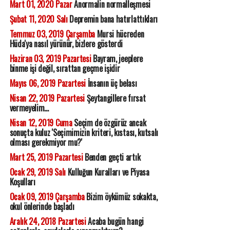
Mart 01, 2020 Pazar
Anormalin normalleşmesi
Şubat 11, 2020 Salı
Depremin bana hatırlattıkları
Temmuz 03, 2019 Çarşamba
Mursi hücreden
Hüda'ya nasıl yürünür, bizlere gösterdi
Haziran 03, 2019 Pazartesi
Bayram, jeeplere
binme işi değil, sırattan geçme işidir
Mayıs 06, 2019 Pazartesi
İnsanın üç belası
Nisan 22, 2019 Pazartesi
Şeytangillere fırsat
vermeyelim...
Nisan 12, 2019 Cuma
Seçim de özgürüz ancak
sonuçta kuluz 'Seçimimizin kriteri, kıstası, kutsalı
olması gerekmiyor mu?'
Mart 25, 2019 Pazartesi
Benden geçti artık
Ocak 29, 2019 Salı
Kulluğun Kuralları ve Piyasa
Koşulları
Ocak 09, 2019 Çarşamba
Bizim öykümüz sokakta,
okul önlerinde başladı
Aralık 24, 2018 Pazartesi
Acaba bugün hangi